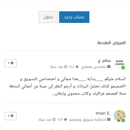
حساب جديد
دخول
العروض المقدمة
سامر ج.
مهندس معماري
4.2
منذ سنة
السلام عليكم ___بداية ___هذا مجالي و اختصاصي التسويق و
ااتصميمو كذلك تحليل البيانات و أرجو النظر إلى عينة من أعمالي السابقة
مثلا كمصمم غرافيك وكاتب محتوى وإعلان...
Iman E.
اخصائية تسويق وتصميم
4.9
منذ سنة