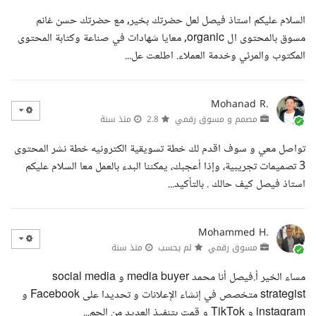
السلام عليكم استاذ فيصل لعل حضرتك بخير, مع حضرتك حسن غانم
مسوق بالمحتوى ال organic, معايا شهادات في صناعة وكتابة المحتوى
المكتوب والمرئي وخدمة العملاء. اطلعت عل...
Mohanad R.
مصمم و مسوق رقمي
2.8
منذ سنة
تواصل معي و سوف اقدم لك خطة تسويقية الكترونيه خطة نشر المحتوى
3 تصميمات تجريبية، وإذا أعجبك، يمكننا البدء بالعمل معا السلام عليكم
استاذ فيصل كيف حالك . بالتأكيد...
Mohammed H.
مسوق رقمي
لم يحسب
منذ سنة
مساء الخير أ.فيصل أنا محمد media buyer و social media
strategist متخصص في إنشاء الإعلانات و تحديدا على Facebook و
instagram و TikTok و قمت بتنفيذ العديد من الحم...