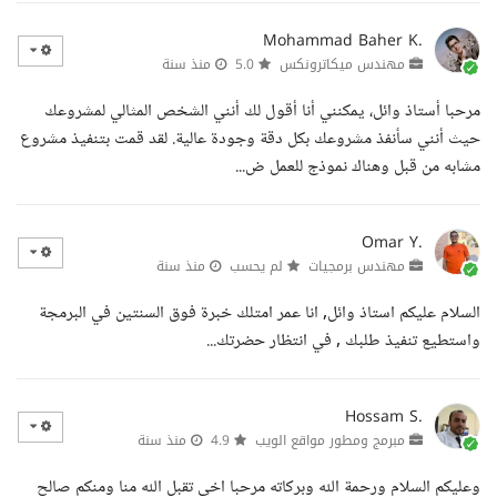
Mohammad Baher K.
مهندس ميكاترونكس
5.0
منذ سنة
مرحبا أستاذ وائل، يمكنني أنا أقول لك أنني الشخص المثالي لمشروعك
حيث أنني سأنفذ مشروعك بكل دقة وجودة عالية. لقد قمت بتنفيذ مشروع
مشابه من قبل وهناك نموذج للعمل ض...
Omar Y.
مهندس برمجيات
لم يحسب
منذ سنة
السلام عليكم استاذ وائل, انا عمر امتلك خبرة فوق السنتين في البرمجة
واستطيع تنفيذ طلبك , في انتظار حضرتك...
Hossam S.
مبرمج ومطور مواقع الويب
4.9
منذ سنة
وعليكم السلام ورحمة الله وبركاته مرحبا اخى تقبل الله منا ومنكم صالح