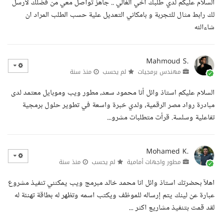
السلام عليكم لدي طلبك اخي الغالي .. جاهز تواصل معي من فضلك لارسل
لك رابط مثال للتجربة و بامكاني التعديل علية حسب الطلب المراد ان
شاءالله
Mahmoud S.
مهندس برمجيات
لم يحسب
منذ سنة
السلام عليكم استاذ وائل أنا محمود سعد، مطور ويب وموبايل معتمد لدى
مبادرة رواد مصر الرقمية، ولدي خبرة واسعة في تطوير حلول برمجية
تفاعلية وسلسة. قرأت متطلبات مشرو...
Mohamed K.
مطور واجهات أمامية
لم يحسب
منذ سنة
اهلآ بحضرتك استاذ وائل انا محمد خالد مبرمج ويب يمكنني تنفيذ مشروع
عبارة عن لينك يتم إرساله للموظف ويكتب اسمه وتظهر له بطاقة تهنئة له
لقد قمت بتنفيذ مشاريع اكثر ...