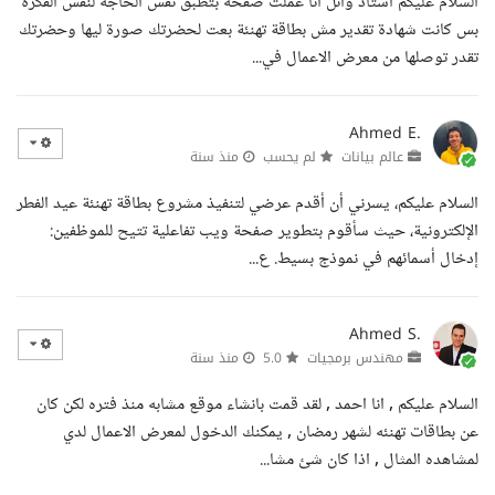
السلام عليكم استاذ وائل انا عملت صفحه بتطبق نفس الحاجه لنفس الفكرة
بس كانت شهادة تقدير مش بطاقة تهنئة بعت لحضرتك صورة ليها وحضرتك
تقدر توصلها من معرض الاعمال في...
Ahmed E.
عالم بيانات
لم يحسب
منذ سنة
السلام عليكم، يسرني أن أقدم عرضي لتنفيذ مشروع بطاقة تهنئة عيد الفطر
الإلكترونية، حيث سأقوم بتطوير صفحة ويب تفاعلية تتيح للموظفين:
إدخال أسمائهم في نموذج بسيط. ع...
Ahmed S.
مهندس برمجيات
5.0
منذ سنة
السلام عليكم , انا احمد , لقد قمت بانشاء موقع مشابه منذ فتره لكن كان
عن بطاقات تهنئه لشهر رمضان , يمكنك الدخول لمعرض الاعمال لدي
لمشاهده المثال , اذا كان شئ مشا...