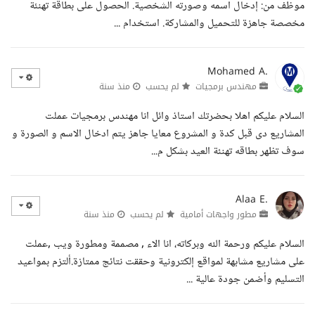
موظف من: إدخال اسمه وصورته الشخصية. الحصول على بطاقة تهنئة
مخصصة جاهزة للتحميل والمشاركة. استخدام ...
Mohamed A.
مهندس برمجيات
لم يحسب
منذ سنة
السلام عليكم اهلا بحضرتك استاذ وائل انا مهندس برمجيات عملت
المشاريع دى قبل كدة و المشروع معايا جاهز يتم ادخال الاسم و الصورة و
سوف تظهر بطاقه تهنئة العيد بشكل م...
Alaa E.
مطور واجهات أمامية
لم يحسب
منذ سنة
السلام عليكم ورحمة الله وبركاته، انا الاء , مصممة ومطورة ويب ,عملت
على مشاريع مشابهة لمواقع إلكترونية وحققت نتائج ممتازة.ألتزم بمواعيد
التسليم وأضمن جودة عالية ...