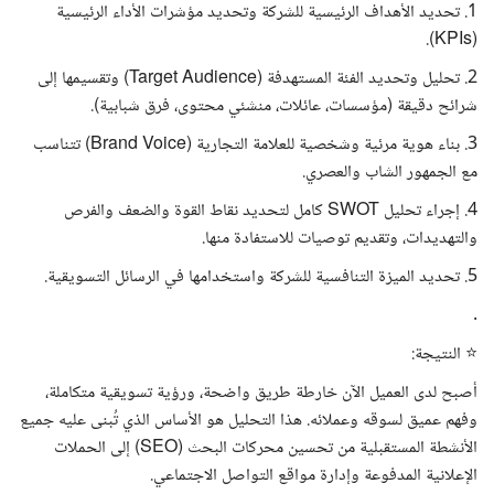
1. تحديد الأهداف الرئيسية للشركة وتحديد مؤشرات الأداء الرئيسية
(KPIs).
2. تحليل وتحديد الفئة المستهدفة (Target Audience) وتقسيمها إلى
شرائح دقيقة (مؤسسات، عائلات، منشئي محتوى، فرق شبابية).
3. بناء هوية مرئية وشخصية للعلامة التجارية (Brand Voice) تتناسب
مع الجمهور الشاب والعصري.
4. إجراء تحليل SWOT كامل لتحديد نقاط القوة والضعف والفرص
والتهديدات، وتقديم توصيات للاستفادة منها.
5. تحديد الميزة التنافسية للشركة واستخدامها في الرسائل التسويقية.
.
⭐ النتيجة:
أصبح لدى العميل الآن خارطة طريق واضحة، ورؤية تسويقية متكاملة،
وفهم عميق لسوقه وعملائه. هذا التحليل هو الأساس الذي تُبنى عليه جميع
الأنشطة المستقبلية من تحسين محركات البحث (SEO) إلى الحملات
الإعلانية المدفوعة وإدارة مواقع التواصل الاجتماعي.