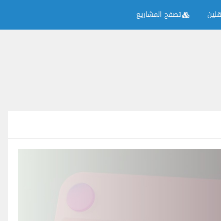
لين
تصفح المشاريع