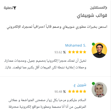
المستقلين
تصفية
قوالب شوبيفاي
استعن بخبرات مطوري شوبيفاي وصمم قالباً احترافياً لمتجرك الإلكتروني
Mohamed S.
93.62
تخيل أن تمتلك متجرا إلكترونيا بتصميم جميل، ومنتجات ممتازة،
وحملات إعلانية نشطة لكن المبيعات أقل بكثير مما توقعت. غالبا،
المشكلة لا تكون في المنتج ولا في التصميم، بل في طريقة بناء
المتجر وإدارته كنظام متكامل. أنا محمد سالم، متخصص في
شيرين ع.
تأسيس وإدارة المتاجر الإلكترونية وبناء البيزنس الرقمي، بخبرة
90.48
عملية في السوق السعودي تمتد لأكثر من عامين، عملت خلالها م...
السلام عليكم و مرحبا بكل زوار صفحتى المتواضعة و عملائى
المرتقبين. من أنا أنا مصممة ومطورة مواقع إلكترونية محترفة