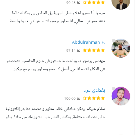
90.48
الكمبيوتر. إضافة إلى ذلك، لدي خبرة واسعة في شبكات الكمبيوتر
مرحبا أنا عمرو اهلا بك في البروفايل الخاص بي يمكنك دائما
السلكية واللاسلكية، ويمكنني...
تفقد معرض اعمالي. انا مطور برمجيات ماهر لدي خبرة واسعة
في HTML/CSS و wordpress. لقد قمت بتصميم وتطوير
العديد من المواقع الإلكترونية لعملاء من مختلف الصناعات. تتمثل
Abdulrahman F.
قوتي في قدرتي على إنشاء تطبيقات سهلة الاستخدام و مميزه
97.14
في التصميم باستخدام wordpress و لرفع مستوي حريه
مهندس برمجيات وباحث ماجستير في علوم الحاسب، متخصص
التعديل و الابتكار في التص...
في الذكاء الاصطناعي. أعمل كمصمم ومطور ويب، مع تركيز
خاص على تطوير متاجر شوبيفاي الاحترافية وتحسين أدائها.
أمتلك خبرة متقدمة في تطوير متاجر شوبيفاي، بما في ذلك ضبط
بغدادي س.
جميع الإعدادات الخاصة، وربطها بوسائل الدفع وشركات الشحن،
100.00
مع إضافة المنتجات بطريقة احترافية تضمن تجربة مستخدم
سلام عليكم، يمكن مناداتي خالد. مطور و مصمم متاجر إلكترونية
سلسة. أحرص دائما على تصميم م...
على منصات مختلفة. يمكنني العمل على مشروعك من خلال بناء
متجرك الإلكتروني و الإشراف على احترافيته و عائداته، بائع
موثوق في موقع فايفر و مستقل خبرة طويلة بالمجال، أكثر من 5