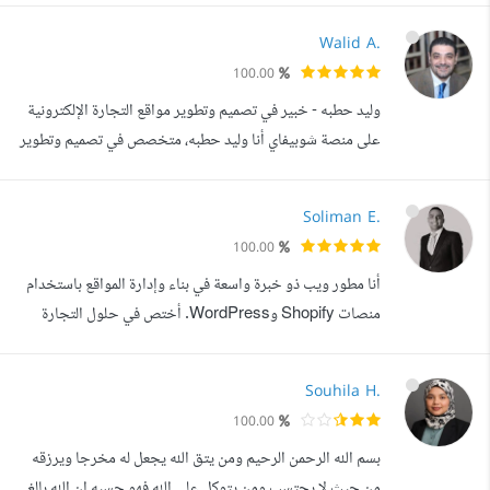
الرقمي، أعمل على تحويل الأفكار إلى واقع رقمي فعال يحقق
Walid A.
نتائج ملموسة. خبرتي ومهاراتي 1- تصميم وتطوير المواقع. أبدع
100.00
في إنشاء مواقع إلكترونية متجاوبة وسهلة الاستخدام، تضمن
وليد حطبه - خبير في تصميم وتطوير مواقع التجارة الإلكترونية
تجربة مس...
على منصة شوبيفاي أنا وليد حطبه، متخصص في تصميم وتطوير
المتاجر الإلكترونية عبر منصة شوبيفاي، ولدي خبرة واسعة في
إنشاء المتاجر المبتكرة التي تلبي احتياجات العملاء وتزيد من
Soliman E.
فرص النجاح التجاري. الخدمات التي أقدمها: التصميم الاحترافي
100.00
للواجهة البصرية: تصميم بانرات تسويقية جذابة تلائم هوية
أنا مطور ويب ذو خبرة واسعة في بناء وإدارة المواقع باستخدام
المتجر....
منصات Shopify وWordPress. أختص في حلول التجارة
الإلكترونية، تحسين محركات البحث SEO ، وتصميم صفحات
الهبوط، مع فهم عميق لنظام إدارة المحتوى في ووردبريس
Souhila H.
(WordPress CMS)، ووكومرس (WooCommerce)،
100.00
HTML5، CSS3، JavaScript، Node.js، MongoDB،
بسم الله الرحمن الرحيم ومن يتق الله يجعل له مخرجا ويرزقه
وMySQL. كما أنني ماهر في استخدام أدوات مثل Postman،
من حيث لا يحتسب ومن يتوكل على الله فهو حسبه إن الله بالغ