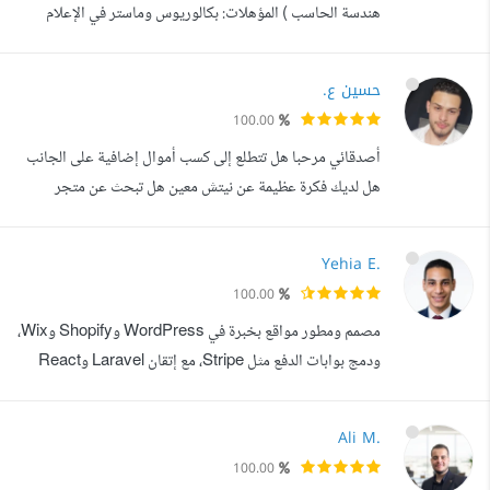
هندسة الحاسب ) المؤهلات: بكالوريوس وماستر في الإعلام
الآلي، تخصص أنظمة المعلومات و تطوير الويب المهارات : تطوير
الواجهات الأمامية (Frontend) باستخدام
حسين ع.
React.js,Javascript تطوير الواجهات الخلفية (Backend)
100.00
باستخدام node js , php تصميم و تطوير تطبيقات الموبايل
أصدقائي مرحبا هل تتطلع إلى كسب أموال إضافية على الجانب
باستخدام Flutter بحوث علمية في مجال comp...
هل لديك فكرة عظيمة عن نيتش معين هل تبحث عن متجر
متخصص للعلامات التجارية أو متجر لللدروبشيبينغ مرحبا بكل
من يرغب بالعمل Shopify من يرغب بالاستفادة من جميع
Yehia E.
الخدمات المتعلقة بمنصة شوبيفاي Shopify مصمم مواقع لمنصة
100.00
شوبيفاي Shopify خبير في التجارة الالكترونية. 4 سنوات على
مصمم ومطور مواقع بخبرة في WordPress وShopify وWix،
منصة شوبيفاي. أساعدك في البد...
ودمج بوابات الدفع مثل Stripe، مع إتقان Laravel وReact
وتطوير Back-End، وإدارة الاستضافة وحل المشكلات التقنية.
أنا مصمم ومطور مواقع وتطبيقات ويب متخصص في إنشاء
Ali M.
المواقع والمتاجر الإلكترونية باستخدام WordPress
100.00
وShopify وWix، مع خبرة في Laravel وReact وتطوير