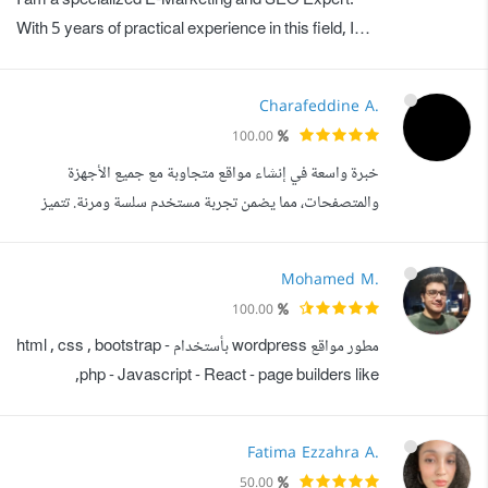
I am a specialized E-Marketing and SEO Expert.
وإدارة حملات اعلاني...
With 5 years of practical experience in this field, I
can improve the content of websites and blogs
expertly. I have worked with over 20 websites to
Charafeddine A.
improve their search engine optimization for Google,
100.00
Bing, and Yahoo. Some of the websites I worked
خبرة واسعة في إنشاء مواقع متجاوبة مع جميع الأجهزة
with include Arab International Academy, the
والمتصفحات، مما يضمن تجربة مستخدم سلسة ومرنة. تتميز
Technical...
مهاراتي بتصميم واجهات مستخدم جذابة وسهلة الاستخدام،
بالإضافة إلى تخصيص وتنسيق النصوص والصور بشكل احترافي
Mohamed M.
لإبراز المنتجات بشكل أفضل وجعلها جذابة للزوار. أنا ملم
100.00
بأحدث التقنيات والأدوات المستخدمة في تطوير مواقع
مطور مواقع wordpress بأستخدام - html , css , bootstrap
شوبيفاي، وأعمل بجدية على مواكبة التطورا...
,php - Javascript - React - page builders like
elementor , oxygen - building child themes - create
custom themes from scratch - convert html
Fatima Ezzahra A.
templates to a wordpress website - seo friendly
50.00