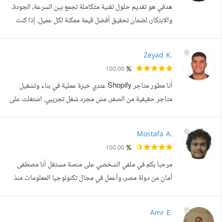
هدفي هو تقديم حلول تقنية متكاملة تجمع بين السرعة، الجودة،
Back-End. أقدم حلولا متكاملة تشمل تصميم واجه...
والابتكار، لضمان تحقيق أفضل قيمة ممكنة لكل عميل. إذا كنت
تبحث عن شخص يعتمد عليه لتحويل فكرتك إلى مشروع ناجح
فأنا هنا لمساعدتك. أنا مهندس برمجيات متخصص في تطوير
Zeyad K.
تطبيقات الويب والموبايل، بخبرة عملية في بناء مشاريع حقيقية
100.00
باستخدام Flutter وMERN Stack (React, Next.js,
أنا مطور متاجر Shopify عندي خبرة عملية في بناء وتشغيل
Node.js, NestJS). أمتلك الق...
متاجر حقيقية من الصفر، مش مجرد شغل تجريبي. اشتغلت على
براندات في مجالات مختلفة زي الملابس، القهوة، المنتجات
اليدوية، والإكسسوارات، وده إداني فهم قوي لاختلاف كل سوق
Mostafa A.
وسلوك العميل فيه. خبرتي مش بس في التصميم، لكن في دورة
100.00
المتجر كاملة: إنشاء متاجر Shopify كاملة من البداية للنشر
مرحبا بكم في ملفي الشخصي على منصة مستقل أنا مصطفى
تجهيز المنتجات، التصن...
أمان من دولة مصر، وأعمل في مجال تكنولوجيا المعلومات منذ
عام 2008، أجيد التعامل مع أنظمة التشغيل مثل مايكروسوفت
ويندوز، كما أجيد التعامل مع تطبيقات الإنتاجية مثل
Amr E.
مايكروسوفت اوفيس، وأستطيع حل مشاكل الهاردوير لأجهزة