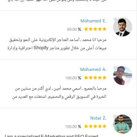
Photos...
أمره قد جعل الله لكل شيء قدرا صدق الله العظيم
Mohamed E.
60.00
مرحبا انا محمد ، أساعد المتاجر الإلكترونية على النمو وتحقيق
مبيعات أعلى من خلال تطوير متاجر Shopify احترافية وإدارة
الحملات الإعلانية الممولة على Meta وTikTok Ads. أمتلك
خبرة في بناء متاجر متكاملة بتحسينات احترافية في ال
Mohamed A.
UI/UX، تحسين سرعة المتجر وتهيئته لمحركات البحث (SEO)،
100.00
بالإضافة إلى إنشاء وإدارة الحملات الإعلانية وتحليل النتائج
مرحبا بالجميع ، اسمي محمد أمين ، لدي أكثر من سنتين من
وتحسين ال ROAS. ...
الخبرة في التسويق الرقمي والتصميم. اشتغلت مع العديد من
الشركات في مجالات مختلفة مما تكونت عندي خبرة مركزة في
هذا المجال خلال هذه السنوات من حياتي المهنية في مجال
Nidal Z.
التسويق الرقمي.. قدمت العديد من لخدمات بشكل احترافي لعدة
100.00
شركات بدءا من: إعداد وإدارة وسائل التواصل الاجتماعي إعداد