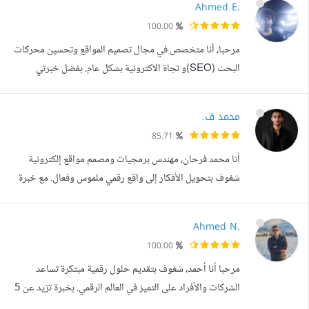
Ahmed E.
سنوات ما الذي يمكنني تقديمه إنشاء و تعديل متجرك الإلكتروني
100.00
بشكل الإحترافي. حل مشاكل بوابات الدفع في متجرك
مرحبا، أنا متخصص في مجال تصميم المواقع وتحسين محركات
الإلكتروني. تقد...
البحث (SEO)و تجاة الاكترونية بشكل عام. بفضل خبرتي
الواسعة في هذين المجالين، أسعى دائما لتقديم تجربة رقمية
متميزة لعملائي. من خلال تصميم مواقع واجهات مستخدم جذابة
محمد ف.
ووظيفية، أسعى لتحقيق أهداف عملائي بشكل فعال. بالإضافة
85.71
إلى ذلك، أعمل على تحسين محركات البحث لضمان تواجد
أنا محمد فرحان، مهندس برمجيات ومصمم مواقع إلكترونية
موقعك بأعلى تصنيف في نتائج البحث...
شغوف بتحويل الأفكار إلى واقع رقمي ملموس وفعال. مع خبرة
واسعة في عالم البرمجة والتصميم، أقدم حلولا متكاملة لا تقتصر
على الجانب التقني فقط. مهاراتي وخبراتي: هندسة وتصميم
Ahmed N.
المواقع: أمتلك خبرة عميقة في تصميم وتطوير المواقع
100.00
الإلكترونية، بدءا من كتابة أكواد برمجية نظيفة وفعالة وصولا إلى
مرحبا أنا أحمد، شغوف بتقديم حلول رقمية مبتكرة تساعد
تصميم واجهات المس...
الشركات والأفراد على التميز في العالم الرقمي. بخبرة تزيد عن 5
سنوات في تصميم وتطوير المواقع والمتاجر الاكترونية، التسويق