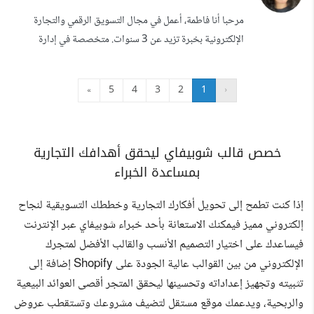
website - speed optimizations - custom post types
مرحبا أنا فاطمة، أعمل في مجال التسويق الرقمي والتجارة
advanced custom fields - online store using
الإلكترونية بخبرة تزيد عن 3 سنوات. متخصصة في إدارة
woocommerce ...
الإعلانات المدفوعة (Media Buying) على مختلف المنصات
مثل Meta, TikTok, Snapchat, وGoogle، وأساعد العلامات
»
5
4
3
2
1
‹
التجارية على الوصول لجمهورها المستهدف وتحقيق أفضل
النتائج بأقل تكلفة. أقدم خدمات متكاملة تشمل: إدارة الحملات
الإعلانية من التخطيط وحتى التحل...
خصص قالب شوبيفاي ليحقق أهدافك التجارية
بمساعدة الخبراء
إذا كنت تطمح إلى تحويل أفكارك التجارية وخططك التسويقية لنجاح
إلكتروني مميز فيمكنك الاستعانة بأحد خبراء شوبيفاي عبر الإنترنت
فيساعدك على اختيار التصميم الأنسب والقالب الأفضل لمتجرك
الإلكتروني من بين القوالب عالية الجودة على Shopify إضافة إلى
تثبيته وتجهيز إعداداته وتحسينها ليحقق المتجر أقصى العوائد البيعية
والربحية، ويدعمك موقع مستقل لتضيف مشروعك وتستقطب عروض