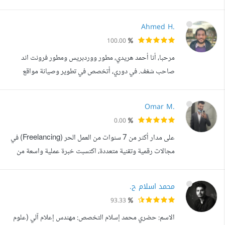
أعمل على إنشاء مواقع احترافية ومتاجر إلكترونية عصرية
باستخدام أشهر المنصات العالمية مثل WordPress، Shopify،
Ahmed H.
Wix، بالإضافة إلى المنصات العربية مثل سلة , زد و فادر شوبس
100.00
أمتلك خبرة واسعة في لغات البرمجة الأساسية مثل HTML،
مرحبا، أنا أحمد هريدي، مطور ووردبريس ومطور فرونت اند
CSS، JavaScript، B...
صاحب شغف. في دوري، أتخصص في تطوير وصيانة مواقع
ووردبريس، المواقع الشخصية حيث أبرز خبرتي في تخصيص
السمات وضمان عمل الموقع بشكل عام. لماذا تختارني أسعى دائما
Omar M.
لتقديم حلول احترافية مبنية على فهم حقيقي لاحتياجات
0.00
العميل، مع التركيز على الجودة، الأداء، وسهولة الاستخدام. هدفي
على مدار أكثر من 7 سنوات من العمل الحر (Freelancing) في
الأساسي هو إنشاء مواقع ويب ع...
مجالات رقمية وتقنية متعددة، اكتسبت خبرة عملية واسعة من
خلال التعلم المستمر والعمل على مشاريع متنوعة في تطوير
البرمجيات، تصميم المواقع والمتاجر الإلكترونية، تطوير تطبيقات
محمد اسلام ح.
iOS وAndroid، الأمن السيبراني واختبار الاختراق، تحسين
93.33
محركات البحث (SEO)، التسويق الرقمي، إدارة المحتوى،
الاسم: حضري محمد إسلام التخصص: مهندس إعلام آلي (علوم
بالإضافة إلى تصميم ...