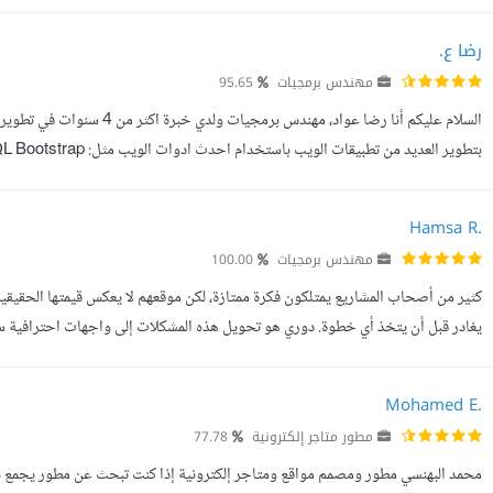
خمسات حيث يمكنك البحث عن اسمي هناك للاطلاع على ملفي الشخصي، أو من ...
رضا ع.
مهندس برمجيات
95.65
السلام عليكم أنا رضا عواد، م
بتطوير العديد من تطبي
TailwindCss Wordpress اهم ما يميزني : سرعة التسليم ، اعلى جودة ، افضل ت...
Hamsa R.
مهندس برمجيات
100.00
كثير من أصحاب المشاريع يمتلكون فكرة ممتازة، لكن موقعهم لا يعكس قيمتها الحقيقي
يغادر قبل أن يتخذ أي خطوة. دوري هو تحويل هذه المشكلات إلى واجهات احترافية 
الهدف المطلوب، سواء كان التواصل، أو التسجيل، أو إتمام عملية شراء. ...
Mohamed E.
مطور متاجر إلكترونية
77.78
محمد البهنسي مطور ومصمم مواقع ومتاجر إلكترونية إذا كنت تبحث عن مطور يجمع بين ال