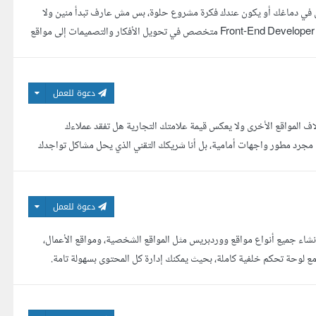
ن في دماغك أو يكون عندك فكرة مشروع حلوة، بس مش عارف تبدأ منين ولا
إزاي تطلعها بشكل احترافي يليق بيها أنا هنا علشان ده ما يحصلش. اسمي حازم هاني، Front-End Developer متخصص في تحويل الأفكار والتصميمات إلى مواقع
دعوة للعمل
لاف المواقع الأخرى ولا يعكس قيمة علامتك التجارية هل تفقد عملاءك
مجرد مطور واجهات أمامية، بل أنا شريكك التقني الذي يحل مشاكل تواجدك
دعوة للعمل
نشاء جميع أنواع مواقع ووردبريس مثل المواقع الشخصية، ومواقع الأعمال،
ونية. سأقوم ببنائه مع لوحة تحكم خلفية كاملة، بحيث يمكنك إدارة كل المحتوى بسهولة تامة.