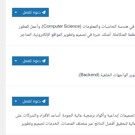
دعوة للعمل
السلام عليكم ورحمة الله وبركاته أهلا وسهلا بكم، أنا م/ هيثم، حاصل على بكالوريوس في هندسة الحاسبات والمعلومات (Computer Science)، وأعمل كمطور
 والهاتف والأنظمة المتكاملة. أمتلك خبرة في تصميم وتطوير المواقع الإلكترونية، المتاجر
دعوة للعمل
دعوة للعمل
ميمات إبداعية وأكواد برمجية عالية الجودة. أساعد الأفراد والشركات على
فعالية لتحقيق أفضل النتائج عبر مختلف المنصات. الخدمات تصميم وتطوير