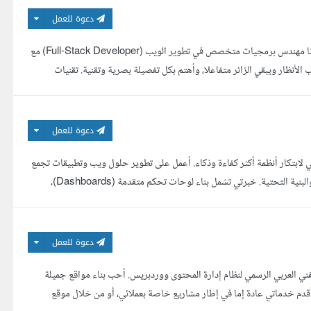
دعوة للعمل
تبحث عن موقع يجذب الزائر عند أول نظرة، ويزيد من معدل التحويل هذا تخصصي. أنا مهندس برمجيات متخصص في تطوير الويب (Full-Stack Developer) مع
لأنظار ويبقي الزائر متفاعلا، وأهتم بكل تفصيلة بصرية وتقنية. تقنيات
دعوة للعمل
ي لابتكار أنظمة أكثر كفاءة وذكاء. أعمل على تطوير حلول ويب وتطبيقات تجمع
بين السرعة، الأمان، وتجربة المستخدم السلسة بدءا من الواجهة التفاعلية إلى الخادم والبنية التحتية. خبرتي تشمل بناء لوحات تحكم متقدمة (Dashboards)،
دعوة للعمل
ني العربي الرسمي لنظام إدارة المحتوى ووردبريس. أحب بناء مواقع جميلة
ال ووردبريس، وأعمل في هذا المجال لسنوات تزيد عن 9 سنين (منذ 2008). أقدم خدماتي عادة إما في إطار مشاريع خاصة بعملائي، أو من خلال موقع