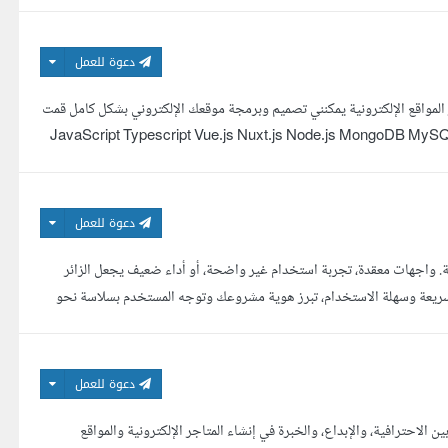
دعوة للعمل
هندس برمجيات ولدي خبرة اكثر من 4 سنوات في تطوير المواقع الإلكترونية يمكنني تصميم وبرمجة موقعك الإلكتروني بشكل كامل قمت
قات الويب باستخدام احدث ادوات الويب مثل: JavaScript Typescript Vue.js Nuxt.js Node.js MongoDB MySQL Bootstrap
دعوة للعمل
ة. واجهات معقدة، تجربة استخدام غير واضحة، أو أداء ضعيف يجعل الزائر
سريعة وسهلة الاستخدام، تبرز هوية مشروعك وتوجه المستخدم بسلاسة نحو
دعوة للعمل
احترافية، والإبداع، والخبرة في إنشاء المتاجر الإلكترونية والمواقع