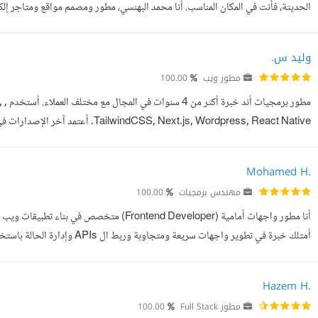
الحديثة، فأنت في المكان المناسب. أنا محمد البهنسي، مطور ومصمم مواقع ومتاجر إلك
العالي، والتصميم العصري، مع التركيز على تجربة المستخدم وتحق...
وليد س.
مطور ويب
100.00
م
S, Next.js, Wordpress, React Native
أقدمها: - احترافية في التنفيذ. - احترام المطلوب والوقت وعدم التخلف عن موعد التسلي
Mohamed H.
مهندس برمجيات
100.00
وقابل للتطوير أسعى دائما لتقديم حلول عالية الجودة وتجربة مستخدم مميزة مع الالتزا
Hazem H.
مطور Full Stack
100.00