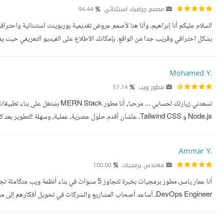
مصمم جرافيك استثنائي
94.44
السلام عليكم أنا إبراهيم، وأنا هنا لأصمم عروض تقديمية بوربوينت استثنائية واحترافي
بشكل احترافي وقريب جدا من الواقع. بإمكانك الاطلاع على الفيديو التعريفي حيث يع
Mohamed Y.
مطور ويب
57.14
الألف للياء، سواء صفحات هبوط، لوحات تحكم (Dashboards)، متاجر إلكتروني...
Ammar Y.
مهندس برمجيات
100.00
DevOps Engineer، أساعد أصحاب المشاريع والشركات في تحويل أفكارهم 
من الواجهة الأمامية إلى السيرفر والنشر والتشغيل. لماذا تختا...