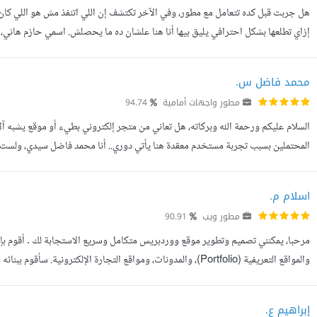
هل جربت قبل كده تتعامل مع مطور، وفي الآخر تكتشف إن اللي اتنفذ مش هو اللي كا
حقيقية سريعة، متناسقة، وسهلة الاستخدام. مش شغلي إني أكتب كود وبس، ش...
محمد فاضل س.
مطور واجهات أمامية
94.74
السلام عليكم ورحمة الله وبركاته، هل تعاني من متجر إلكتروني بطيء أو موقع يشبه آ
المحتملين بسبب تجربة مستخدم معقدة هنا يأتي دوري.. أنا محمد فاضل سيدي، ولست 
الرقمي ويحول زوار موقعك إلى عملاء دائمين. كيف أحل مشاكل مشروعك ودا...
اسلام م.
مطور ويب
90.91
مرحبا، يمكنني تصميم وتطوير موقع ووردبريس متكامل وسريع الاستجابة لك . أقوم بإ
والمواقع التعريفية (Portfolio)، والمدونات، ومواقع التجارة الإلكتر
الإضافات المدعومة: ACF, Payment Gateways, bbPress, WP-e...
إبراهيم ع.