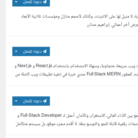
دعوة للعمل
ة، لا مثيل لها على الانترنت. وكذلك لأصمم منازل ومؤسسات ثلاثية الأبعاد
رض آخر أعمالي. إبراهيم عدنان
دعوة للعمل
تسعدني زيارتك لحسابي ... مرحبا, أنا مطور MERN Stack بشتغل على بناء تطبيقات ويب سريعة، متجاوبة، وسهلة الاستخدام، باستخدام React.js و Next.js و
Node.js و Tailwind CSS، علشان أقدم حلول عصرية، عملية، وسهلة التطوير بعد كده. كمطور Full Stack MERN عندي خبرة في تنفيذ تطبيقات ويب كاملة من
دعوة للعمل
أنا عمار ياسر، مطور برمجيات بخبرة تتجاوز 5 سنوات في بناء أنظمة ويب متكاملة تجمع بين الأداء العالي، الاستقرار، والأمان. أعمل ك Full-Stack Developer و
إلى منتجات رقمية قابلة للنمو والتوسع بثقة. لا أقدم مجرد موقع، بل سيستم متكامل