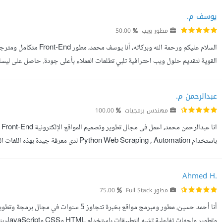
يوسف م.
مطور ويب
50.00
السلام عليكم ورحمة الله و
القوية لتقديم حلول ويب احترافية تلبي تطلعات العملاء بأعلى جودة. حاصل على ليسا
البرمجية من خلال برنامج التدريب المكثف في تطوير البرم...
عبدالرحمن م.
مهندس برمجيات
100.00
ادوات مايكروسوفت اوفيس مثل Microsoft Word Microsoft Excel Microsoft PowerPoin...
Ahmed H.
مطور Full Stack
75.00
وتطو