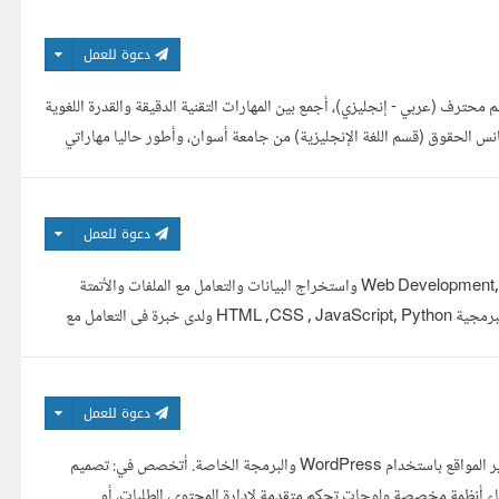
دعوة للعمل
بركاته، أنا يوسف محمد، مطور Front-End متكامل ومترجم محترف (عربي - إنجليزي)، أجمع بين المهارات التقنية الدقيقة والقدرة اللغوية
نس الحقوق (قسم اللغة الإنجليزية) من جامعة أسوان، وأطور حاليا مهاراتي
دعوة للعمل
انا عبدالرحمن محمد، اعمل فى مجال تطوير وتصميم المواقع الإلكترونية Web Development, Front-End واستخراج البيانات والتعامل مع الملفات والأتمتة
باستخدام Python Web Scraping , Automation لدى معرفة جيدة بهذه اللغات البرمجية HTML ,CSS , JavaScript, Python ولدى خبرة فى التعامل مع
دعوة للعمل
أنا أحمد حسين، مطور ومبرمج مواقع بخبرة تتجاوز 5 سنوات في مجال برمجة وتطوير المواقع باستخدام WordPress والبرمجة الخاصة. أتخصص في: تصميم
ير واجهات تفاعلية تشبه التطبيقات باستخدام HTML وCSS وJavaScript بناء أنظمة مخصصة ولوحات تحكم متقدمة لإدارة المحتوى، الطلبات، أو