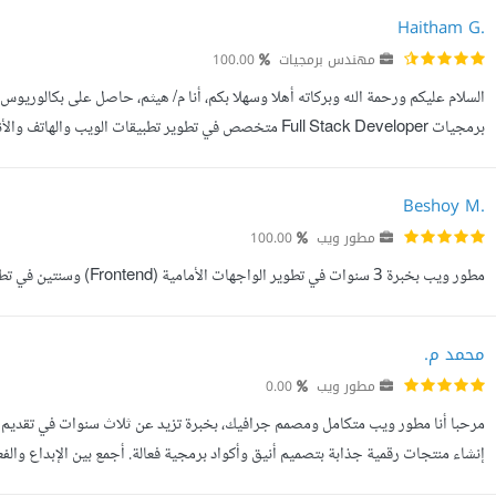
Haitham G.
مهندس برمجيات
100.00
برمجيات Full Stack Developer متخصص في تطوير تطبيقات الويب
الإلكترونية، والأنظمة المخصصة باستخدام أحدث التقنيات، كما يمكنني بن...
Beshoy M.
مطور ويب
100.00
مطور ويب بخبرة 3 سنوات في تطوير الواجهات الأمامية (Frontend) وسنتين في تطوير الواجهات الخلفية (Backend).
محمد م.
مطور ويب
0.00
مرحبا أنا مطور ويب متكامل ومصمم جرافيك، بخبرة تزيد عن ثلاث سنوات في تقديم تص
إنشاء منتجات رقمية جذابة بتصميم أنيق وأكواد برمجية فعالة. أجمع بين الإبداع وال
مواقع الويب: HTML5، CSS3، JavaScript، Bootstrap، Tailwind CS...