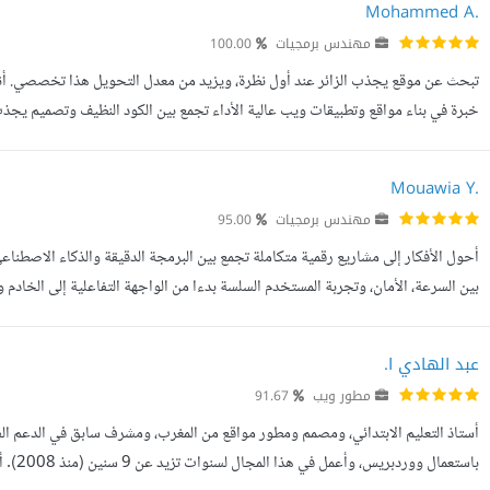
Mohammed A.
مهندس برمجيات
100.00
خبرة في بناء مواقع وتطبيقات ويب عالية الأداء تجمع بين الكود النظيف وتصميم يجذب ا
Frontend التي أعمل بها : - React. - Next.js. - JavaScript. - Tail...
Mouawia Y.
مهندس برمجيات
95.00
أحول الأفكار إلى مشاريع رقمية متكاملة تجمع بين البرمجة الدقيقة والذكاء الاصطناع
وتطوير واجهات برمجية (APIs) قابلة للتوسع باستخدام Lara...
عبد الهادي ا.
مطور ويب
91.67
أستاذ التعليم الابتدائي، ومصمم ومطور مواقع من المغرب، ومشرف سابق في الدعم الف
باستعم