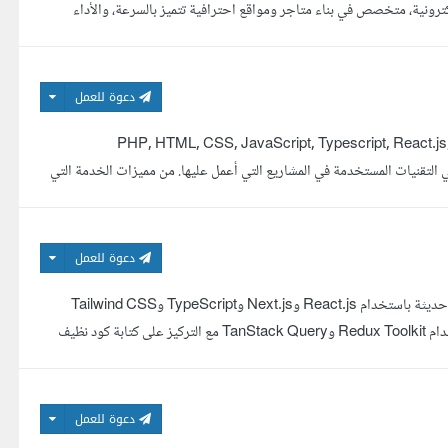
ترونية، متخصص في بناء متاجر ومواقع احترافية تتميز بالسرعة، والأداء
دعوة للعمل
طور برمجيات أند خبرة أكثر من 4 سنوات في المجال مع مختلف العملاء. أستخدم , PHP, HTML, CSS, JavaScript, Typescript, React.js,
TailwindCS. أعتمد آخر الإصدارات في التقنيات المستخدمة في المشاريع التي أعمل عليها. من مميزات الخدمة التي
م - ...
دعوة للعمل
أنا مطور واجهات أمامية (Frontend Developer) متخصص في بناء تطبيقات ويب حديثة باستخدام React.js وNext.js وTypeScript وTailwind CSS
أمتلك خبرة في تطوير واجهات سريعة ومتجاوبة وربط ال APIs وإدارة الحالة باستخدام Redux Toolkit وTanStack Query مع التركيز على كتابة كود نظيف
م ب...
دعوة للعمل