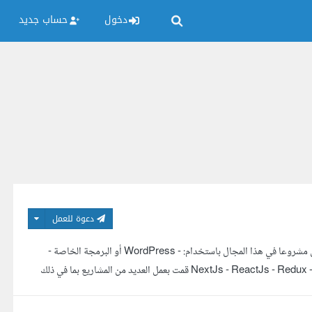
دخول
حساب جديد
دعوة للعمل
مطور واجهات أمامية (Front-end developer) لدي خبرة أكثر من 3أعوام و عشرين مشروعا في هذا المجال باستخدام: - WordPress أو البرمجة الخاصة -
NextJs - ReactJs - Redux - html - css - JavaScript - Sass - Tailwindcss - Bootstrap - Git - Github قمت بعمل العديد من المشاريع بما في ذلك
...