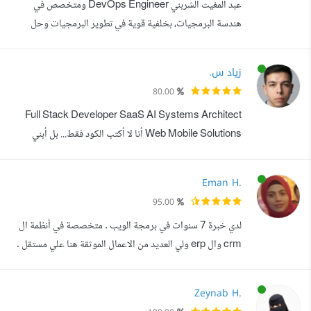
عبد المغيث الشربني DevOps Engineer ومتخصص في
ماجستير في علوم ويب. أهم مشاري...
هندسة البرمجيات، بخلفية قوية في تطوير البرمجيات وحل
المشكلات التقنية، مع تركيز دائم على الجودة، الكفاءة، والعمل
الجماعي. أطور مهاراتي باستمرار من خلال مشاريع عملية
زياد س.
وتحديات تقنية واقعية في بيئات عالية الكثافة تعتمد على التعلم
80.00
الذاتي والتعاون الفعال. أمتلك خبرة في: تطوير تطبيقات الويب
Full Stack Developer SaaS AI Systems Architect
باستخدام React و Node...
Web Mobile Solutions أنا لا أكتب الكود فقط... بل أبني
منتجات رقمية قابلة للنمو. أساعد الشركات ورواد الأعمال على
تحويل أفكارهم إلى منصات ويب وتطبيقات احترافية تعتمد على
Eman H.
بنية تقنية قوية، قابلة للتوسع، وسهلة التطوير مستقبلا. على مدار
95.00
أكثر من 5 سنوات عملت على تطوير أنظمة متنوعة تشمل: -
لدي خبرة 7 سنوات في برمجة الويب . متخصصة في أنظمة ال
SaaS Platforms - ERP...
crm وال erp ولي العديد من الاعمال الموثقة هنا علي مستقل .
لا أميل للاستخدام القوالب الجاهزة ولا استخدم الوردبريس ،
عملي هو برمجة خاصه من الصفر ، شاقة ودقيقة ومخططة
Zeynab H.
ومنفذة جيدا . مستعدة لتنفيذ أي حلول مخصصة لمختلف أنواع