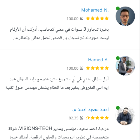
تصميم وتطوير واجهات سهلة، واضحة، وفعالة تخدم هدف
Mohamed N.
المشروع بشكل مباشر. Front-End Developer متخصصة في
100.00
بناء واجهات ويب حديثة بلغات Next.js, React.js بخبرة تمتد
بخبرة تتجاوز 3 سنوات في عملي كمحاسب، أدركت أن الأرقام
لسنوات، أعمل على تحويل الأفك...
ليست مجرد نتائج تسجل، بل قصص تحمل معاني وتنتظر من
يرويها. فالنجاح لا يبدأ من جمع البيانات، بل من تحليلها وفهمها
بعمق، لأن القرار السليم يبدأ من رؤية واضحة، والرؤية الواضحة
Hamed A.
تبدأ من تحليل دقيق. مرحبا بك أنا محمد ناصر، محلل بيانات
100.00
معتمد ومحاسب مالي بخبرة تتجاوز 3 سنوات في تقديم حلول
أول سؤال عندي في أي مشروع مش: هنبرمج بإيه السؤال هو:
مالية وتحليلية ...
إيه اللي المفروض يتغير بعد ما النظام يشتغل مهندس حلول تقنية
Solution Architect بخبرة أكتر من 16 سنة في تكنولوجيا
المعلومات، منهم 10 سنوات في الإدارة والقيادة التقنية داخل
احمد سعيد احمد م.
شركات ومصانع كبرى. رجعت للعمل الحر على مستقل بعد مرحلة
82.35
طويلة من العمل الإداري والتنفيذي، ومع خبرة في مشاريع لعملاء
مرحبا، احمد سعيد ، مؤسس ومدير VISIONS-TECH، شركة
في الخليج و...
متخصصة في تطوير البرمجيات والحلول الرقمية. أمتلك خبرة