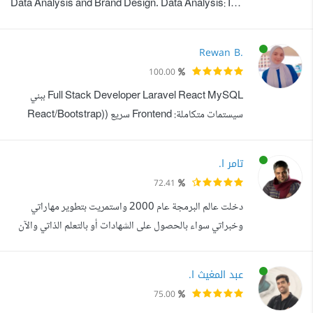
Data Analysis and Brand Design. Data Analysis: I
work on cleaning and organizing large datasets in
Excel to ensure accuracy, consistency, and
Rewan B.
reliability. This includes removing duplicates,
100.00
handling missing values, correcting formatting
Full Stack Developer Laravel React MySQL ببني
issues, and structuring raw data for analysis. After
سيستمات متكاملة: Frontend سريع (React/Bootstrap)
prepa...
Backend آمن (Laravel/PHP) قاعدة بيانات معقدة
(MySQL). اللي بميز شغلي: كود نظيف: OOP Design
تامر ا.
Patterns مش بس شغال، سهل التعديل والتوسع مستقبلا
72.41
Testing شامل: كل وحدة باختبرها قبل التسليم ما فيش باز
دخلت عالم البرمجة عام 2000 واستمريت بتطوير مهاراتي
تفاجئك Performance: تحسين سرعة التحميل قاعدة البيانات
وخبراتي سواء بالحصول على الشهادات أو بالتعلم الذاتي والآن
النظام ...
وبعد 20 عاما أملك خبرة كبيرة في مجال تحليل الأنظمة
والتصميم والتطوير بداية حصلت على شهادة تقنيات الحاسوب
عبد المغيث ا.
من مدرسة مهنية ثم بعد ذلك من معهد متوسط وبعدها حصلت
75.00
على شهادة جامعية في هندسة البرمجيات وتابعت للحصول على