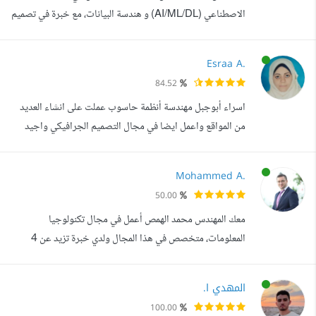
الاصطناعي (AI/ML/DL) و هندسة البيانات، مع خبرة في تصميم
واجهات وتجربة المستخدم (UI/UX). أساعد الشركات والأفراد
على تحويل البيانات إلى حلول ذكية عملية، وبناء أنظمة متكاملة
Esraa A.
تجمع بين التحليل، النمذجة، والتصميم. لدي خبرة في: تطوير
84.52
نماذج تعلم الآلة والتعلم العميق باستخدام TensorFlow
اسراء أبوجبل مهندسة أنظمة حاسوب عملت على انشاء العديد
وPyTorch وKeras. معالجة ا...
من المواقع واعمل ايضا في مجال التصميم الجرافيكي واجيد
برامج التصاميم المختلفة ومنها فوتوشوب - اليستريتور -إن
ديزاين - تصميم جميع انواع السوشيال ميديا - تصميم الهويات
Mohammed A.
البصرية - تصميم الشعارات -البوسترات والمطبوعات ويمكنك
50.00
مشاهدة أعمالي ومشاريعي في نماذج أعمالي يسعدني تواصلكم
معك المهندس محمد الهمص أعمل في مجال تكنولوجيا
معي
المعلومات، متخصص في هذا المجال ولدي خبرة تزيد عن 4
سنوات فيه. طوال مسيرتي المهنية، عملت مع مجموعة من
الشركات التقنية حيث قمت بتنمية مهاراتي في تطوير الأنظمة
المهدي ا.
والبرمجة. تكمن خبرتي بشكل خاص في لغة PHP وإطار العمل
100.00
Laravel. بالإضافة إلى ذلك، أنا ماهر في العمل مع قواعد