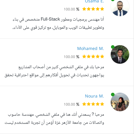
Osama E.
دائما في التطوير من مهاراتي الحالية بل وتعلم المزيد و المزيد
100.00
لتقديم خدمة بجودة اعلي والتسليم في وقت قياسي, خلال
أنا مهندس برمجيات ومطور Full-Stack متخصص في بناء
مسيرتي المهنية بالبرمجة ت...
وتطوير تطبيقات الويب والموبايل، مع تركيز قوي على الأداء،
الجودة، وقابلية التوسع. هدفي الأساسي هو تحويل الأفكار إلى
أنظمة برمجية متكاملة تخدم أهداف البزنس على المدى الطويل،
Mohamed M.
وليس مجرد كتابة كود يعمل مؤقتا. أتعامل مع كل مشروع بعقلية
100.00
حل المشكلات، حيث أمتلك خبرة عملية في تحليل المتطلبات
مرحبا بك في ملفي الشخصي كثير من أصحاب المشاريع
وهندسة الأنظمة الم...
يواجهون تحديات في تحويل أفكارهم إلى مواقع احترافية تحقق
نتائج فعلية، وهنا يأتي دوري في بناء حلول ويب سريعة، منظمة،
وقابلة للتوسع، لا تركز فقط على الشكل، بل على تحقيق أهداف
Noura M.
المشروع. أنا محمد مصطفى، مطور Full Stack بخبرة أكثر من
100.00
عامين، وخريج كلية الحاسبات والمعلومات جامعة أسيوط.
مرحبا ? يسعدني أنك هنا في ملفي الشخصي. مهندسة حاسوب
أمتلك خبرة عملية في بناء ...
واتصالات من جامعة الأزهر غزة أؤمن أن تجربة المستخدم ليست
مجرد شكل، بل تجربة كاملة تبدأ من أول نقرة، لذلك أركز على