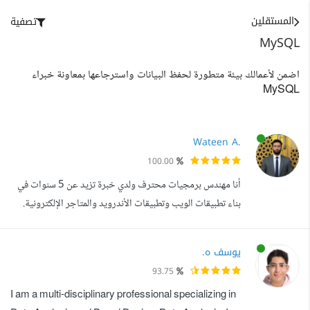
المستقلين
تصفية
MySQL
اضمن لأعمالك بيئة متطورة لحفظ البيانات واسترجاعها بمعاونة خبراء
MySQL
Wateen A.
100.00
أنا مهندس برمجيات محترف ولدي خبرة تزيد عن 5 سنوات في
بناء تطبيقات الويب وتطبيقات الأندرويد والمتاجر الإلكترونية.
أعتمد على مجموعة متنوعة من التقنيات والأدوات لتحقيق
أهدافي، ومن بين التقنيات التي أتقنها: - Node.js و Express
يوسف ه.
Server: استخدم هذه التقنية لبناء خوادم الويب القوية
93.75
والموثوقة. - Vue.js و Nuxt.js: يعد Vue.js إطار عمل قويا
I am a multi-disciplinary professional specializing in
لبناء واجهات المستخ...