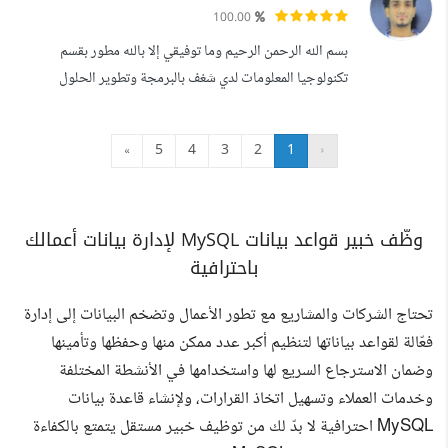
الأعمال. أقدم الخدمات التالية: تحليل البيانات وتصورها بطريقة
100.00
احترافية إعداد لوحات تحكم (Dashboards) تفاعلية إعداد
بسم الله الرحمن الرحيم وما توفيقي إلا بالله مطور بقسم
تقارير دورية...
تكنولوجيا المعلومات لدي شغف بالبرمجة وتطوير الحلول
البرمجية مع اهتمام بتطبيقات الذكاء الاصطناعي وتطوير الويب
أمتلك خبرة في: Python Development HTML / CSS /
»
5
4
3
2
1
‹
JavaScript تطوير واجهات ويب بسيطة وتفاعلية تعديل
وتحسين الأكواد البرمجية التعامل مع APIs تطبيقات الذكاء
الاصطناعي الأساسية حل المشكلات البرم...
وظّف خبير قواعد بيانات MySQL لإدارة بيانات أعمالك
باحترافية
تحتاج الشركات والمشاريع مع تطور الأعمال وتضخم البيانات إلى إدارة
فعّالة لقواعد بياناتها لتنظيم أكبر عدد ممكن منها وحفظها وتأمينها
وضمان الاسترجاع السريع لها واستخدامها في الأنشطة المختلفة
وخدمات العملاء وتسهيل اتخاذ القرارات، ولإنشاء قاعدة بيانات
MySQL احترافية لا بدّ لك من توظيف خبير مستقل يتمتع بالكفاءة