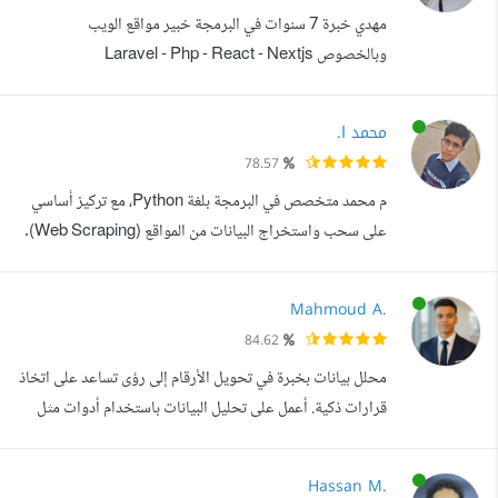
مهدي خبرة 7 سنوات في البرمجة خبير مواقع الويب
البيانات المتنوعة والواجهات. تشمل خبرتي ...
وبالخصوص Laravel - Php - React - Nextjs
محمد ا.
78.57
م محمد متخصص في البرمجة بلغة Python، مع تركيز أساسي
على سحب واستخراج البيانات من المواقع (Web Scraping).
أمتلك خبرة عملية في بناء أدوات قوية لاستخلاص البيانات من
مختلف أنواع المواقع، بما في ذلك المواقع الديناميكية والتفاعلية
Mahmoud A.
التي تتطلب التفاعل مع الجافاسكريبت أو التعامل مع ملفات
84.62
JSON وواجهات برمجة التطبيقات (APIs). أستخدم مكتبات
محلل بيانات بخبرة في تحويل الأرقام إلى رؤى تساعد على اتخاذ
متقدمة مثل: Beautif...
قرارات ذكية. أعمل على تحليل البيانات باستخدام أدوات مثل
Excel، SQL، Power BI، ولدي القدرة على جمع البيانات
وتنظيفها، واستخراج التقارير التفاعلية التي تعزز من فعالية
Hassan M.