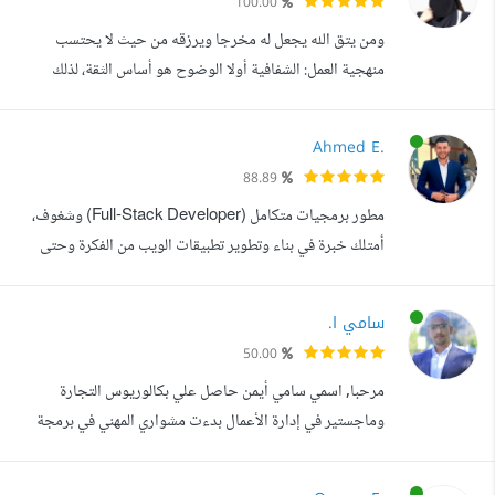
100.00
الأنشطة . أتميز بالدقة والالتزام بالموعد وفهم البيزنس جيدا
ومن يتق الله يجعل له مخرجا ويرزقه من حيث لا يحتسب
لايجاد افضل حلول .
منهجية العمل: الشفافية أولا الوضوح هو أساس الثقة، لذلك
أعتمد على نظام المراحل المنفصلة في إدارة المشاريع. ستحصل
على خطة تنفيذية دورية وجدول زمني دقيق يوضح مسار العمل
Ahmed E.
والتسليمات المحددة خطوة بخطوة، بدءا من الأسبوع الأول
88.89
وحتى التدشين النهائي للمشروع على الخوادم. كيف تخدم
مطور برمجيات متكامل (Full-Stack Developer) وشغوف،
مهاراتي أهدافك الاستراتيجية سي...
أمتلك خبرة في بناء وتطوير تطبيقات الويب من الفكرة وحتى
النشر. أحمل شهادة في تطوير الويب المتكامل ، وأجمع بين الخبرة
القوية في تطوير الواجهات الخلفية باستخدام PHP وLaravel ،
سامي ا.
مع مهارة متقدمة في بناء واجهات أمامية تفاعلية وحديثة. في
50.00
جانب الواجهة الأمامية (Frontend)، لدي خبرة عملية في تحويل
مرحبا, اسمي سامي أيمن حاصل علي بكالوريوس التجارة
التصاميم إلى...
وماجستير في إدارة الأعمال بدءت مشواري المهني في برمجة
وتطوير المواقع من اول عام دراسي لي بالجامعة 2019, شعاري
هو (الإتقاف في العمل والإنضباط في موعد التسليم) واطمح