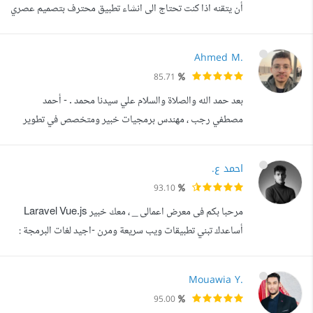
أن يتقنه اذا كنت تحتاج الى انشاء تطبيق محترف بتصميم عصري
وحديث ويعمل على منصتي Android IOS انا هنا لمساعدتك,,,
خبير في مجال تطوير تطبيقات Android IOS باستخدام اطار
Ahmed M.
عمل فلاتر (Flutter) . __ مهاراتي __ خبرة في تعامل مع طلبات
85.71
api باستخدام (http Request). خبرة في قواعد بيانات
بعد حمد الله والصلاة والسلام علي سيدنا محمد . - أحمد
(Firebase Realtim...
مصطفي رجب ، مهندس برمجيات خبير ومتخصص في تطوير
وبرمجة المواقع الإلكترونية وأنظمة العمل سواء backend أو
frontend ، قادر بإذن الله علي إنشاء حلول برمجية متكاملة
احمد ع.
ومبتكرة تلبي احتياجات العملاء وتساهم في تحسين تجربة
93.10
المستخدم. ما يمكنني عمله : - برمجة المواقع وأنظمة العمل
مرحبا بكم فى معرض اعمالى _ ، معك خبير Laravel Vue.js
بمختلف صعوبتها. - فحص الموقع ض...
أساعدك تبني تطبيقات ويب سريعة ومرن -اجيد لغات البرمجة :
php , html , css , JavaScript , mysql, Bootstrap,
jQuery, Ajax , JSON, Laravel, VueJS -مترجم و اهتم
Mouawia Y.
بتعريب القوالب و الاضافات الخاصة بأى منصة -مصمم مواقع
95.00
بأحدث المعايير احب دائما ان اطور من نفسى اعتمد على العديد