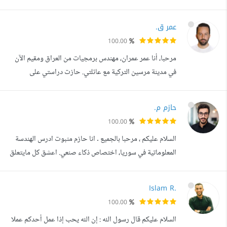
لأندرويد و iOS. أبني تطبيقات سريعة وسلسة بأداء عالي وتجربة
مستخدم حديثة (UI/UX احترافية)، مع اهتمام بجودة الكود
عمر ق.
وقابلية التوسع مستقبلا. أقدم حلول Flutter متكاملة (Full-
100.00
Stack) تشمل: - ربط التطبيق ب APIs وإدارة البيانات - باك اند
مرحبا، أنا عمر عمران، مهندس برمجيات من العراق ومقيم الآن
(Backen...
في مدينة مرسين التركية مع عائلتي. حازت دراستي على
البكالوريوس في علوم الكمبيوتر من جامعة النهرين في بغداد،
العراق، في عام 2011، ولدي خبرة تزيد عن 11 عاما في تطوير
حازم م.
البرمجيات، حيث قمت بتنفيذ العديد من المشاريع الناجحة في
100.00
هذا المجال. بدأت مسيرتي المهنية في عالم البرمجة عام 2012،
السلام عليكم ، مرحبا بالجميع . انا حازم مثبوت ادرس الهندسة
حيث كان تركيزي ا...
المعلوماتية في سوريا، اختصاص ذكاء صنعي. اعشق كل مايتعلق
بمجال ال IT وخصوصا بناء وبرمجة تطبيقات الهواتف المحمولة.
اعمل في هذا المجال منذ سنتين . حيث لدي الخبرة الكافية في
Islam R.
كل من : Flutter Framework Laravel Framework
100.00
Django Framework Flask micro Framework PHP
السلام عليكم قال رسول الله : إن الله يحب إذا عمل أحدكم عملا
DART JAVA PYTHON UML Language CNN ...