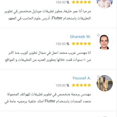
100.00
الإبداعي لإنتاج تجارب رقمية متكاملة. نقاط قوتي القدرة على
مرحبا أنا عمر خليفة، مطور تطبيقات موبايل متخصص في تطوير
التحليل وا...
التطبيقات باستخدام Flutter. أدرس علوم الحاسب في المعهد
العالي للهندسة والتكنولوجيا بالإسكندرية، ومن المتوقع تخرجي
عام 2026 بتقدير ممتاز. لدي خبرة عملية في تطوير تطبيقات
Ghareeb M.
موبايل عالية الجودة ومتجاوبة تعمل على أنظمة Android
100.00
وiOS، مع استخدام أدوات وتقنيات حديثة مثل Firebase،
انا مهندس غريب محمد اعمل في مجال تطوير الويب منذ اكثر
RESTful APIs، وState M...
من ١٠ سنوات قمت خلالها بتطوير العديد من التطبيقات و المواقع
الإلكترونية للشركات والمؤسسات والمدونات والمواقع الشخصية
باستخدام تقنيات مختلفة .. كما ان لدي الخبرة في التعامل مع
Youssef A.
جميع انواع الاستضافات (shared hosting - VPS - Cloud)
100.00
و يمكننى تقديم الدعم والمساعدة احب عملى جداا ودائم التطوير
مهندس برمجة متخصص في تطوير تطبيقات للهواتف المحمولة
و التعلم ...
متعدد المنصات باستخدام Flutter املك خلفية برمجيه عامة في
البرمجه في لغات برمجه مثل Java و C كما لدي خبره عالية في
ادارة قواعد البيانات الخاصه بالتطبيق باستخدام ادوات معروفة