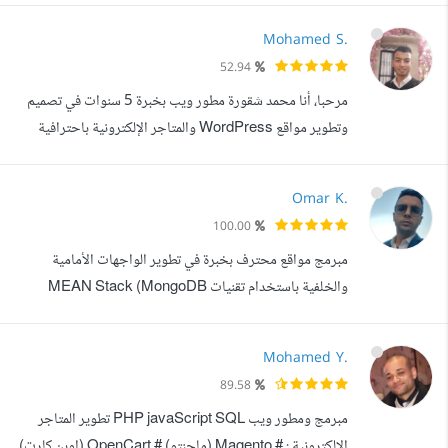
قوتي في مجموعة من المهارات المتقدمة - Full Stack
Mohamed S.
Developer بخبرة في Java مع Spring Boot وPHP مع
52.94
إطار Laravel. - احتراف أساسية الويب : HTML5 و
مرحبا، أنا محمد شقورة مطور ويب بخبرة 5 سنوات في تصميم
(Tailwindcss)CSS3، مما يتيح لي تكامل الت...
وتطوير مواقع WordPress والمتاجر الإلكترونية باحترافية
عالية. قدمت أكثر من 100 مشروع ناجح بتقييم 5 نجوم، وأسعى
دائما لتقديم حلول تجمع بين الكفاءة التقنية، التجربة الجمالية،
Omar K.
وسرعة الأداء. المهارات الأساسية: Back-End: PHP،
100.00
MySQL، REST APIs Front-End: JavaScript،
مبرمج مواقع محترف بخبرة في تطوير الواجهات الأمامية
HTML5، CSS3، jQuery، Bootstrap ? Wor...
والخلفية باستخدام تقنيات MEAN Stack (MongoDB
Express.js Angular Node.js)، بالإضافة إلى PHP،
Vue.js، وWordPress. أمتلك خبرة في بناء مواقع وتطبيقات
Mohamed Y.
ويب عالية الجودة، متجاوبة وسريعة، مع التركيز على الأداء
89.58
وتجربة المستخدم. من أبرز المهام اللي أقدر أقدمها لك: تطوير
مبرمج ومطور ويب PHP javaScript SQL تطوير المتاجر
الواجهات الأمامية باستخدام Angular وVu...
الإلكترونية : # Magento (ماجنتو) # OpenCart (اوبن كارت)