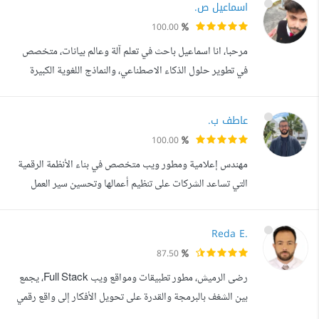
اسماعيل ص.
في مجال تطبيقات الهواتف مثل Firebase , Supabase ,
100.00
MySQL و PostgreSQL و هذا ما يجعلني املك الخبره
مرحبا، انا اسماعيل باحث في تعلم آلة وعالم بيانات، متخصص
اللازمه لتطوير التطبيق بشكل ...
في تطوير حلول الذكاء الاصطناعي، والنماذج اللغوية الكبيرة
(LLMs)، ومعالجة اللغة الطبيعية (NLP)، وبناء النماذج التنبؤية
باستخدام تقنيات Machine Learning وDeep Learning.
عاطف ب.
أحمل شهادة ماستر في Statistics and Data Science من
100.00
المدرسة الوطنية العليا للإحصاء والاقتصاد التطبيقي
مهندس إعلامية ومطور ويب متخصص في بناء الأنظمة الرقمية
(ENSSEA)، إحدى أبرز المؤسس...
التي تساعد الشركات على تنظيم أعمالها وتحسين سير العمل
(Workflow)، مثل أنظمة ERP وCRM. أعمل كشريك تقني مع
الشركات لمساعدتها على تحويل أفكارها واحتياجاتها إلى حلول
Reda E.
عملية، سواء من خلال تطوير أنظمة داخلية، مواقع إلكترونية، أو
87.50
تحسين الأنظمة الحالية. كما أمتلك خبرة في إدارة الخوادم ونشر
رضى الرميش، مطور تطبيقات ومواقع ويب Full Stack، يجمع
التطبيقات لضما...
بين الشغف بالبرمجة والقدرة على تحويل الأفكار إلى واقع رقمي
متكامل، مع التركيز على الجودة والدقة في كل مشروع. تتمثل