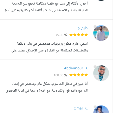
أحول الأفكار إلى مشاريع رقمية متكاملة تجمع بين البرمجة
من المصادر للدراسة و ليس مصدر...
الدقيقة والذكاء الاصطناعي لابتكار أنظمة أكثر كفاءة وذكاء. أعمل
على تطوير حلول ويب وتطبيقات تجمع بين السرعة، الأمان،
وتجربة المستخدم السلسة بدءا من الواجهة التفاعلية إلى الخادم
حازم ج.
والبنية التحتية. خبرتي تشمل بناء لوحات تحكم متقدمة
75.00
(Dashboards)، وتطوير واجهات برمجية (APIs) قابلة
اسمي حازم، مطور برمجيات متخصص في بناء الأنظمة
للتوسع باستخدام Lara...
والتطبيقات المتكاملة من الفكرة وحتى الإطلاق. عملت على
تطوير منصات توصيل، أنظمة إدارة مصاريف، أنظمة حضور
وانصراف، ومنصات تعليمية، مع التركيز على تقديم تجربة
Abdennour B.
استخدام بسيطة وسلسة، وبنية تقنية قوية وقابلة للتوسع. أساعد
100.00
العملاء على تحويل أفكارهم إلى منتجات حقيقية قابلة للتشغيل،
أنا خبير في مجال الحاسوب بشكل عام، ومختص في إنشاء
من خلال: . بناء تطبيقات ويب وت...
البرامج والمواقع الإلكترونية، مع خبرة واسعة في كتابة المحتوى
والتصميم. اهتماماتي أميل بشكل خاص إلى: تصميم وبرمجة
المواقع الحديثة والمتجاوبة. تطوير التطبيقات الإلكترونية التي
Omar K.
تقدم حلولا عملية وذكية. الجمع بين الجانب البرمجي والتصميم