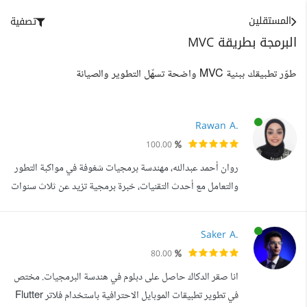
المستقلين
تصفية
البرمجة بطريقة MVC
طوّر تطبيقك ببنية MVC واضحة تسهّل التطوير والصيانة
Rawan A.
100.00
روان أحمد عبدالله، مهندسة برمجيات شغوفة في مواكبة التطور
والتعامل مع أحدث التقنيات، خبرة برمجية تزيد عن ثلاث سنوات
في مجال تطوير تطبيقات الموبايل Android iOS باستخدام بيئة
العمل فلاتر Flutter خدمات تقدمها بشكل احترافي: تطوير
Saker A.
تطبيقات موبايل باستخدام اطار العمل فلاتر التعامل مع
80.00
Firebase , Cloud Firestore . التعامل مع قواعد البيانات
انا صقر الدكاك حاصل على دبلوم في هندسة البرمجيات. مختص
المحلية Local Data...
في تطوير تطبيقات الموبايل الاحترافية باستخدام فلاتر Flutter