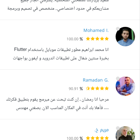
سعيد بزيارتك لصفحتي الشخصية. يشرفني انجاز جميع
excellent quality.
مشاريعكم في حدود اختصاصي.. متخصص في تصميم وبرمجة
المواقع الإلكترونية للشركات والمؤسسات والمتاجر والمدونات
والمواقع الشخصية الجانب الاكاديمي مع الجانب العملي ما يعطينا
Mohamed I.
التميز لدي خبره 7 سنوات في هذا المجال لدي خبرة عميقة في
100.00
لغات تصميم وتطوير المواقع حاصل على شهاده البكالوريوس في
انا محمد ابراهيم مطور تطبيقات موبايل باستخدام Flutter
علوم الحاسب لدي خبرة ممت...
بخبرة سنتين شغال على تطبيقات اندرويد و ايفون بواجهات
سلسة واداء سريع عندى خبرة قوية فى التعامل مع قواعد
البيانات وربط التطبيقات ب firebase و api خارجى واشتغلت
Ramadan G.
على مشاريع حقيقية لعملاء فى مجالات مختلفة منها المحاسبة و
90.91
ادارة العقارات و اداراة الاقساط التحاليل الطبية والمتاجر
مرحبا انا رمضان ، إن كنت تبحث عن مبرمج يقوم بتطبيق فكرتك
الالكترونية بستخدم sta...
.... فأهلا بك أنت في المكان المناسب الان. بصفتي مهندس
برمجيات و محترف في تطوير تطبيقات الموبايل، فأنا مدفوع
بشغفي لإنشاء تطبيقات لا تلبي فقط توقعات عملائي بل
مريم خ.
لتتجاوزها أيضا. تكمن خبرتي في الاتي:- برمجة تطبيقات الجوال
100.00