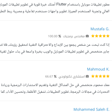
الحالة باستخدام Bloc / GetX / Provider جاهز لتحويل أفكا...
Mustafa G.
مهندس برمجيات
100.00
إذا كنت تبحث عن شخص يجمع بين الإبداع والاحترافية التقنية لتحقيق رؤيتك، فلا تتر
جابر، متخصص في تطوير تطبيقات الموبايل والويب بخبرة واسعة في بناء حلول تقنية 
الجرافيك والمونتاج، ما يجعلني قادرا على تقديم قيمة شامل...
Mahmoud K.
استشاري تكنولوجي
66.67
معك محمود، متخصص في حل المشاكل التقنية وتقديم الاستشارات البرمجية وريادة الأ
Plan)، نماذج الأعمال (Business Model)، تحديد الأهداف وا...
Mohammed Saleh E.