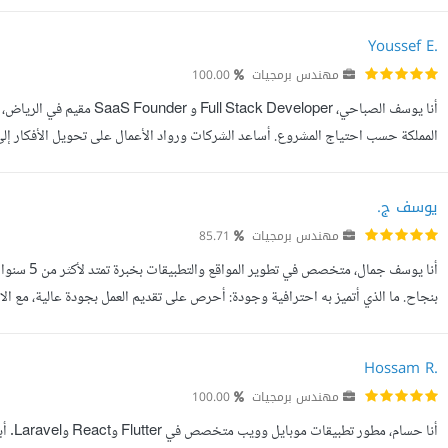
ويهتم بشغلك زي ما انت مهتم بيه. حد يقولك الصح حتى لو مش اللي...
Youssef E.
مهندس برمجيات
100.00
أنا يوسف الصباحي، Developer
المملكة حسب احتياج المشروع. أساعد الشركات ورواد الأعمال على تحويل الأفكار إلى 
المستخدمين، مرورا بتصميم الحل التقني وبناء الأنظمة والمنصات، وحتى الإ...
يوسف ج.
مهندس برمجيات
85.71
أنا يوسف ج
بنجاح. ما الذي أتميز به احترافية وجودة: أحرص على تقديم العمل بجودة عالية، مع الا
أي مشروع. حلول مبتكرة: أبحث دائما عن أفكار جديدة تضي...
Hossam R.
مهندس برمجيات
100.00
أنا ح