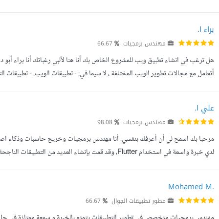
مستخدم سلسة، ونجحت في نشر العديد من التطبيقات على متجر Google Play وApp...
براء ا.
مهندس برمجيات
66.67
أتعامل مع مجالات تطوير الويب المختلفة ، لا سيما في: - تطبيقات الويب. - تطبيقات الت
بالإضافة إلى ذلك ، أقدم خدماتي المهنية في البرم...
علي ا.
مهندس برمجيات
98.08
مرحبا بك اسمح لي أن أعرفك بنفسي. أنا مهندس برمجيات وخريج حاسبات وذكاء 
المركز الأول في هاكاثون نظمته Orange. مطور تطبيقات ومواقع مع أكثر من 40...
Mohamed M.
مطور تطبيقات الجوال
66.67
مهندس برمجيات متخصص في تطوير التطبيقات يتمتع بالخبرة و سمعة ممتازة في حل ا