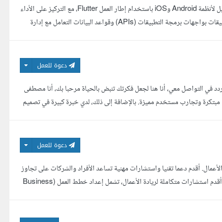
مطور تطبيقات موبايل باستخدام Flutter أمتلك خبرة قوية في تطوير تطبيقات الموبايل لأنظمة Android وiOS باستخدام إطار العمل Flutter، مع التركيز على الأداء
العالي وتجربة المستخدم المميزة. تطوير واجهات مستخدم تفاعلية وعصرية ربط التطبيقات بواجهات برمجة التطبيقات (APIs) وقواعد البيانات التعامل مع إدارة
دعوة للعمل
دد في التواصل معي، أنا هنا لجعل فكرتك تنبض بالحياة مرحبا بك، أنا مصطفى
مبتكرة وتجارب مستخدم مميزة. بالإضافة إلى ذلك، لدي خبرة كبيرة في تصميم
دعوة للعمل
عمال. أقدم دعما تقنيا واستشارات مهنية تساعد الأفراد والشركات على تجاوز
التحديات في مجالات البرمجة، تطوير التطبيقات، تشغيل الأنظمة، وتحسين الأداء. كما أقدم استشارات متكاملة لريادة الأعمال، تشمل إعداد خطط العمل (Business