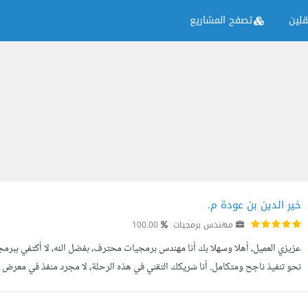
لين
تصفح المشاريع
خير الدين بن عودة م.
مهندس برمجيات
100.00
عزيزي العميل، أهلا وسهلا بك أنا مهندس برمجيات محترف، بفضل الله، لا أكتفي ب
نحو تنفيذ ناجح ومتكامل. أنا شريكك التقني في هذه الرحلة، لا مجرد منفذ في معرض 
. يسعدني تصفحك له، ولا تتردد أبدا في التواصل معي لأي استفسار أ...