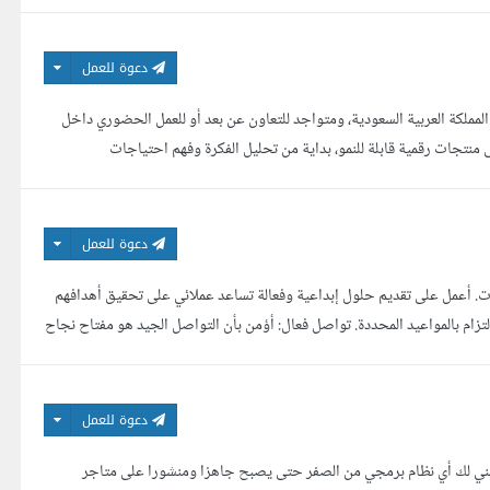
دعوة للعمل
Full Stack  و SaaS Founder مقيم في الرياض، المملكة العربية السعودية، ومتواجد للتعاون عن بعد أو للعمل الحضوري داخل
منتجات رقمية قابلة للنمو، بداية من تحليل الفكرة وفهم احتياجات
دعوة للعمل
مال، متخصص في تطوير المواقع والتطبيقات بخبرة تمتد لأكثر من 5 سنوات. أعمل على تقديم حلول إبداعية وفعالة تساعد عملائي على تحقيق أهدافهم
لتزام بالمواعيد المحددة. تواصل فعال: أؤمن بأن التواصل الجيد هو مفتاح نجاح
دعوة للعمل
سام، مطور تطبيقات موبايل وويب متخصص في Flutter وReact وLaravel. أبني لك أي نظام برمجي من الصفر حتى يصبح جاهزا ومنشورا على متاجر