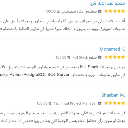
محمد عبد الإله ش.
مهندس ذكاء اصطناعي
100.00
أنا عبد الإله شادلي من الجزائر، مهندس ذكاء اصطناعي ومطور برمجيات، أعمل على بناء
وربط الخدمات الخارجية. كما أعمل على تطوير تطبيقات ويب...
Mohamed K.
مطور Full Stack
100.00
في تطوير تطبيقات الويب باستخدام: .eSQL SQL Server
Docker Redis أعمل على بناء الأنظمة من الصفر وحتى الإطلاق، مع الاهتمام بالأداء، والأما...
Shaaban M.
100.00
Technical Project Manager
في منصات الفريلانس هتلاقي عشرات الناس بيقولولك خبرة، احترافية، جودة. مش هضي
مهمة، او مجرد رأي هتعامل معاه بنفس الجدية اللي بتعامل بيها فشغلي أنا. عشان ان