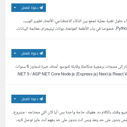
دعوة للعمل
 حلول تقنية عملية تجمع بين الذكاء الاصطناعي، الأتمتة، تطوير الويب،
تطبيقات الموبايل، وبوتات تيليجرام. أمتلك خبرة عملية في تطوير الأنظمة باستخدام Python، خصوصا في بناء الأنظمة المؤتمتة، بوتات تيليجرام، معالجة البيانات،
دعوة للعمل
مهندس برمجيات Full-Stack متخصص في تصميم وتطوير البرمجيات وتحويل الأفكار إلى منتجات برمجية متكاملة وقابلة للتوسع. أمتلك خبرة تتجاوز 6 سنوات
NET 9 / ASP NET Core Node js (Express js) Next js React Vue js Python Postgr
دعوة للعمل
ع وقتك بالكلام ده. هقولك حاجة واحدة بس: أيا كان اللي محتاجه - مشروع،
ت مش بتدور على حد ينفذ وبس انت بتدور على حد يفهم انت عايز توصل لايه،