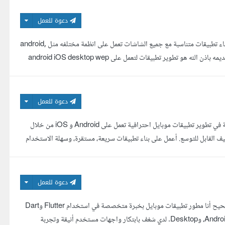
دعوة للعمل
مهندس برمجيات ذو خبرة ومطور تطبيقات محترف متخصص في Flutter. بإمكانى بناء تطبيقات متناسبة مع جميع الشاشات تعمل على انظمة مختلفه مثل android,
ios , web , desktop مع مراعاة الكود النظيف لتحسين وتطوير الاداء . ما استطيع تقديمه باذن الله هو تطوير تطبيقات لتعمل على android iOS desktop wep
دعوة للعمل
مطورة Flutter لتطبيقات Android و iOS عالية الجودة أنا مطورة Flutter متخصصة في تطوير تطبيقات موبايل احترافية تعمل على Android و iOS من خلال
كيز على الأداء العالي، تجربة المستخدم (UI/UX)، والكود النظيف القابل للتوسع. أعمل على بناء تطبيقات سريعة، مستقرة، وسهلة الاستخدام
دعوة للعمل
إذا كنت تبحث عن مطور محترف لتحويل فكرتك إلى تطبيق مميز، فأنت في المكان الصحيح أنا مطور تطبيقات موبايل بخبرة متخصصة في استخدام Flutter وDart
لتطوير تطبيقات عالية الأداء تعمل بسلاسة عبر جميع الأنظمة المختلفة: Android، iOS، Web، وDesktop. لدي شغف بابتكار واجهات مستخدم أنيقة وتجربة