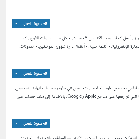
دعوة للعمل
هل ترغب في انشاء تطبيق ويب للمشروع الخاص بك أنا هنا لألبي رغباتك أنا براء أبو دراز ، أعمل كمطور ويب لأكثر من 5 سنوات. خلال هذه السنوات الأربع ، كنت
جارة الإلكترونية. - أنظمة طبية. - أنظمة إدارة شؤون الموظفين. - المدونات.
دعوة للعمل
اصطناعي تخصص علوم الحاسب، متخصص في تطوير تطبيقات الهاتف المحمول.
لدي خبرة واسعة في استخدام Flutter، وقد قمت بإنشاء العديد من التطبيقات الناجحة التي تم رفعها على متاجر Apple وGoogle. بالإضافة إلى ذلك، حصلت على
دعوة للعمل
لمشكلات وتحسين رضا العملاء والتكيف مع المواقف والتحديات الجديدة