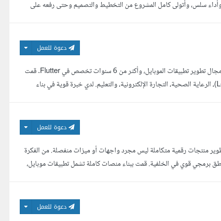
وأداء سلس، وأتولى كامل المشروع من التخطيط والتصميم وحتى رفعه على
دعوة للعمل
مطور Flutter محترف (Senior Flutter Developer) بخبرة أكثر من 7 سنوات في مجال تطوير تطبيقات الموبايل، وأكثر من 6 سنوات تخصص في Flutter. قمت
بتطوير وصيانة تطبيقات Production في مجالات متعددة مثل: القانون (Legal-Tech)، الرعاية الصحية، التجارة الإلكترونية، والتعليم. لدي خبرة قوية في بناء
دعوة للعمل
ى تطوير منتجات رقمية متكاملة ليس مجرد واجهات أو ميزات منفصلة. من الفكرة
طق برمجي قوي في الخلفية. قمت ببناء منصات كاملة تشمل تطبيقات موبايل،
دعوة للعمل