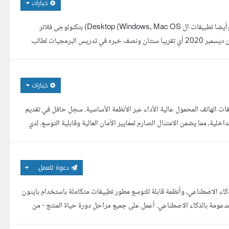
خيارات
مهندس برمجيات , خبره فى مجال تطوير تطبيقات الموبايل سواء Android او IOS وأيضا تطبيقات ال Desktop (Windows, Mac OS) بتكنولوجى فلاتر
Flutter. خبره في مجال البرمجيات منذ 2019 وخبره في العمل في مجال Flutter من ديسمبر 2020 أي تقريبا سنتان ونصف خبره في تدريس البرمجيات لطالب
ما...
خيارات
ن الخبرة في تصميم ونشر تطبيقات الهاتف المحمول عالية الأداء عبر الأنظمة الأساسية. سجل حافل في تقديم
ة، مما يضمن الامتثال الصارم لمعايير الأمان العالية وقابلية التوسع. لدي
دعوة للعمل
كاء الاصطناعي، وأنظمة قابلة للتوسع مطور تطبيقات متكاملة باستخدام بايثون
لمدعومة بالذكاء الاصطناعي. أعمل على جميع مراحل دورة حياة المنتج - من