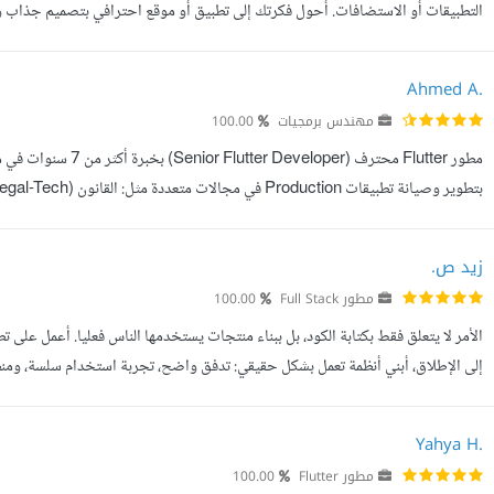
التطبيقات أو الاستضافات. أحول فكرتك إلى تطبيق أو موقع احترافي بتصميم جذاب 
Google Play وApp Store أو على خادم الويب. خبرتي تتجاوز 5 سنوات، أعمل بأسلوب من...
Ahmed A.
مهندس برمجيات
100.00
تطبيقات ذات هيكلية نظيفة (Clean Architecture) وقابلة للتوسع مع الت...
زيد ص.
مطور Full Stack
100.00
الأمر لا يتعلق فقط بكتابة الكود، بل ببناء منتجات يستخدمها الناس فعليا. أعمل عل
إلى الإطلاق، أبني أنظمة تعمل بشكل حقيقي: تدفق واضح، تجربة استخدام سلسة، ومن
مواقع ويب، ولوحات تحكم إدارية، مع التعامل مع سيناريوهات ح...
Yahya H.
مطور Flutter
100.00