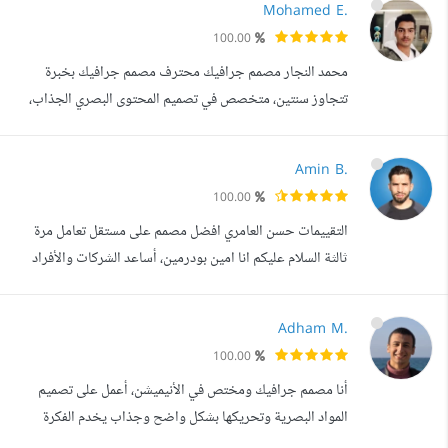
Mohamed E.
100.00
محمد النجار مصمم جرافيك محترف مصمم جرافيك بخبرة
تتجاوز سنتين، متخصص في تصميم المحتوى البصري الجذاب،
وأتميز بتحويل الأفكار إلى تصاميم احترافية تعكس هوية البراند
وتشد الانتباه من أول نظرة. أقدم تصاميم متنوعة تشمل: بوستات
Amin B.
ستوريات عروض تقديمية شعارات وهويات بصرية كاملة. أتقن
100.00
اختيار الألوان، توزيع العناصر، وتنسيق الهوية البصرية بما
التقييمات حسن العامري افضل مصمم على مستقل تعامل مرة
يتناسب مع ذوق الجمهور...
ثالثة السلام عليكم انا امين بودرمين، أساعد الشركات والأفراد
وجميع أنواع المؤسسات في بناء علامتهم التجارية من خلال
إنشاء شعارات والهويات بصرية. بدأت أولى خطواتي في العمل
Adham M.
كمصمم جرافيك تقريبا قبل 8 سنوات، حيث بدأت أعمل في
100.00
مجالات تصميم متعددة مع وسائط متعددة. منذ ذلك الحين،
أنا مصمم جرافيك ومختص في الأنيميشن، أعمل على تصميم
قطعت شوطا طويلا في مختلف جو...
المواد البصرية وتحريكها بشكل واضح وجذاب يخدم الفكرة
والرسالة المطلوبة. لدي خبرة في تصميم الإعلانات، السوشيال