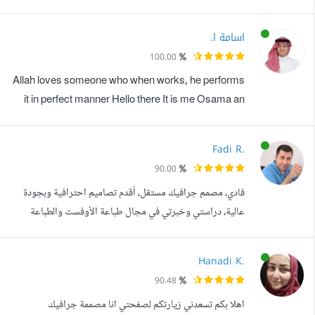
في تنفيذ أكثر من 25 مشروعا لعلامات تجارية في مجالات
متنوعة، مع سجل من العملاء الراضين وتقييمات 5 نجوم. أعمل
اسامة ا.
باحترافية على: -- Adobe Illustrator -- Adobe InDesign --
100.00
Adobe Photoshop وأعتمد في عملي على فهم عميق لمبادئ
Allah loves someone who when works, he performs
الهوية البصرية، ونظريات الألوا...
it in perfect manner Hello there It is me Osama an
expert designer in the field of design .I have a
passion for constantly absorbing new skills within
Fadi R.
the field I can provide project within 24 hours . Be
90.00
sure youll find what you need, feel free to message
فادي، مصمم جرافيك مستقل، أقدم تصاميم احترافية وبجودة
me أنا اسامة مصمم جرافيكي محترف دعك من عناء ا...
عالية، دراستي وخبرتي في مجال طباعة الأوفست والطباعة
الرقمية وطباعة ال UV, دعمت شغفي بالتصميم كما أن خبرتي
بالتصوير الرقمي أضاف الكثير لتقديم أفضل الحلول المبتكرة
Hanadi K.
وإنجاز المهام في وقت قياسي. ١٦ سنة من الخبرة نفذت فيها
90.48
الكثير من الأعمال المحلية والدولية أضعها بين يديك لإنجاز أي
اهلا بكم تسعدني زيارتكم لصفحتي انا مصممة جرافيك
مشروع، مهارات عالية ...