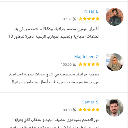
ميديا، والهوية البصرية، إضافة إلى تنفيذ موشن جرافيك
Nizar E.
باستخدام After Effects وPhotoshop
97.37
وIllustratorوblenderو Adobe animate. أهتم بالبساطة،
أنا نزار العبقري، مصمم جرافيك وUI/UX متخصص في بناء
وضوح الفكرة، ودقة التفاصيل، وأحرص على أن يكون التصمي...
العلامات التجارية وتصميم التجارب الرقمية، بخبرة تتجاوز 10
سنوات في مجال التصميم والعمل مع مشاريع وعلامات تجارية
من قطاعات مختلفة. أتعامل مع كل مشروع باعتباره أكثر من
Majdoleen Z.
مجرد تصميم جميل هدفي هو الوصول إلى حل بصري احترافي
100.00
يخدم فكرة المشروع، يعكس شخصيته، ويظهره بصورة قوية
مصممة جرافيك متخصصة في إنتاج هويات بصرية احترافية،
ومتناسقة أمام جمهوره. - تخصصاتي ...
عروض تقديمية، ملصقات، بطاقات أعمال، وتصاميم سوشيال
ميديا، مع خبرة في تصميم التيشيرتات بأسلوب عصري يناسب
الاستخدام التجاري. أحرص على تقديم أعمال دقيقة، مبتكرة،
Samer S.
ومتوافقة مع متطلبات السوق، مع قدرة عالية على فهم
100.00
احتياجات العميل وتحويلها إلى تصميمات واضحة، جذابة،
دور المصمم يشبه دور المضيف الجيد والمتفكر، الذي يتوقع
ومؤثرة بصريا. أتقن العمل بالعربية والإنج...
احتياجات ضيوفه. إذا كنت تبحث عن تصميم تجربة مستخدم