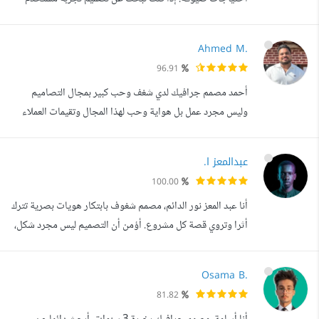
بأسلوب بسيط وجميل يجذب العديد من الفئات التي ترغب في
استهدافها، فأنا الشخص المناسب الذي تبحث عنه. أعمل على
Ahmed M.
التصاميم بحب وشغف وأولي اهتماما كبيرا بالتفاصيل. تنفذ
96.91
تصاميمي بدقة وعناية فائقتين، وتسهل الاستخدام وتأخذ في
أحمد مصمم جرافيك لدي شغف وحب كبير بمجال التصاميم
الاعتبار تجربة المستخدم. الأدو...
وليس مجرد عمل بل هواية وحب لهذا المجال وتقيمات العملاء
تثبت هذا لدي حس تسويقي عالي فيمكنني توليد أفكار لتصاميمك
مميزة لتجذب الذبائن والمشاهدات اقوم بعمل : -تصاميم مبتكرة
عبدالمعز ا.
للسوشيال ميديا بطريقة الدمج الإحترافي للصور (photo
100.00
manipulation) -جميع البانرات للمواقع الالكترونية -تصميم
أنا عبد المعز نور الدائم، مصمم شغوف بابتكار هويات بصرية تترك
الهوية البصرية بجميع عنا...
أثرا وتروي قصة كل مشروع. أؤمن أن التصميم ليس مجرد شكل،
بل تجربة بصرية متكاملة تعكس رؤية فكرتك وتبرز هويتك
بأسلوب فريد وجذاب. أركز على دمج الإبداع مع الاحترافية، مع
Osama B.
الانتباه لأدق التفاصيل التي تجعل كل عمل فريدا ويعكس
81.82
شخصيتك أو رسالة مشروعك. من الشعارات إلى الهوية البصرية