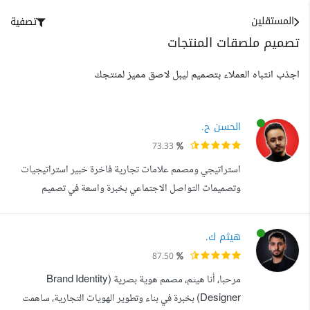
المستقلين
تصفية
تصميم ملصقات المنتجات
اجذب انتباه العملاء بتصميم ليبل لاصق مميز لمنتجك
الحسن ح.
73.33
استراتيجي ومصمم علامات تجارية فاخرة خبير استراتيجيات
وتصميمات التواصل الاجتماعي بخبرة واسعة في تصميم
العلامات التجارية، استراتيجيات المحتوى الاجتماعي، وإنشاء
محتوى تفاعلي مميز، أقدم حلولا فريدة تعزز من هوية العلامات
هيثم ك.
التجارية وتجذب جمهورا راقيا. أتميز بابتكاراتي التي تحقق
87.50
حضورا استثنائيا لعملاء يسعون للتميز بأسلوب فاخر يلفت
مرحبا، أنا هيثم، مصمم هوية بصرية (Brand Identity
الأنظار ويبرز في سوق تناف...
Designer) بخبرة في بناء وتطوير الهويات التجارية، ساهمت