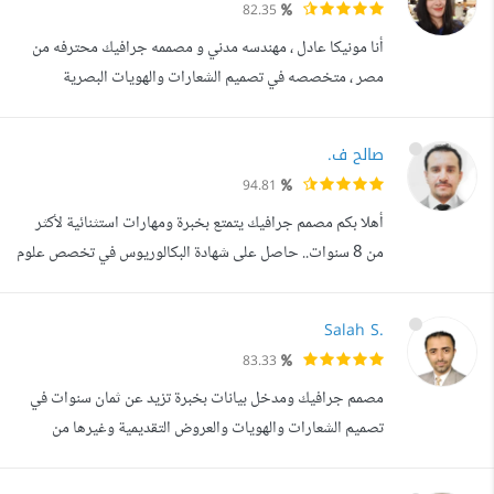
82.35
الاستخدام في مختلف المنصات والمطبوعات. لا أتعامل مع
أنا مونيكا عادل ، مهندسه مدني و مصممه جرافيك محترفه من
التصميم كشكل جميل ...
مصر ، متخصصه في تصميم الشعارات والهويات البصرية
والإعلانات والمواد التسويقية الأخرى بأسلوب فريد ومتميز يلفت
الانتباه ويجعلها تبرز بشكل مميز في السوق. من خلال خبرتي
صالح ف.
الواسعة في هذا المجال، أنا ملتزمه بتقديم أفضل جودة للعملاء
94.81
وتحقيق رؤيتهم وأهدافهم الإعلامية والتسويقية، سواء كانت
أهلا بكم مصمم جرافيك يتمتع بخبرة ومهارات استثنائية لأكثر
لأغراض تجارية أو ...
من 8 سنوات.. حاصل على شهادة البكالوريوس في تخصص علوم
الحاسوب أعمل حاليا كمستقل في التصميم الجرافيكي والمونتاج
للعلامات التجارية وقنوات اليوتيوب ولحسابات التواصل
Salah S.
الاجتماعي، لدي خبرة كبيرة في هذا المجال وأساعد نفسي على
83.33
تطوير مهاراتي كل يوم. أجيد عمل جميع التصاميم الرقمية
مصمم جرافيك ومدخل بيانات بخبرة تزيد عن ثمان سنوات في
والمطبوعات المختلفة بكا...
تصميم الشعارات والهويات والعروض التقديمية وغيرها من
التصاميم استخدم برامج Adobe Photoshop Adobe
Illustrator Microsoft office