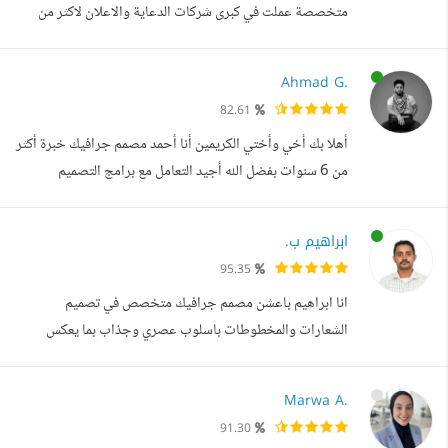
متخصصة عملت في كبرى شركات الدعاية والاعلان لاكثر من
عشر سنوات. وعلى العديد من المشاريع بشكل حر. وقدمت العديد
من الاعمال والتصاميم من خلال العمل عن بعد. - فالتصميم لدي
Ahmad G.
شغف وليس مجرد عمل - خدماتي: - الشعارات والهويات
82.61
التجارية. - تصميم البروفايل والكتب العامة والمجلات. - تصميم
أهلا بك أخي وأختي الكريمين أنا أحمد مصمم جرافيك خبرة أكثر
أغلفة الكتب. - إعادة تنسيق ...
من 6 سنوات بفضل الله أجيد التعامل مع برامج التصميم
المختلفة وأجيد تنفيذ تصاميم السوشيال ميديا والمطبوعات
بأنواعها وتصاميم الأغلفة والمعلبات وستجد بعض تلك الأعمال
ابراهيم ب.
بمعرض أعمالي
95.35
انا ابراهيم باعشن مصمم جرافيك متخصص في تصميم
الشعارات والمخطوطات باسلوب عصري وجذاب بما يعكس
نشاطك التجاري بطريقة ابداعية ومميزة هدفي الأساسي هو أن
تكون راضيا تماما، وتحصل علي عمل يفوق توقعاتك ويجذب
Marwa A.
انتباه جمهورك المستهدف. البرامج المستخدمة : 1) Adobe
91.30
Photoshop 2) Adobe Illustrator 3) Adobe InDesign