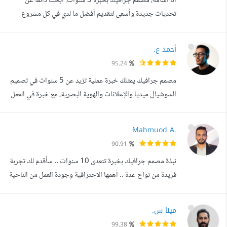
أنا أسامة، مصمم جرافيك بخبرة 3 سنوات. أبحث دائما عن
الكاملة، أعمل على ...
تحديات جديدة وأسعى لتقديم أفضل ما لدي في كل مشروع
أعمل عليه، كما أحرص على مواكبة كل ما هو جديد في مجالي.
مميزات التعامل معي : 1. سرعة في الرد و بامكانك التأكد في
أحمد ع.
خانة متوسط سرعة الرد 2. تفهم طلب التعديلات حتى الوصول
95.24
لرضى العميل 3. احترافية تسليم المشروع 4. سرعة التسليم في
مصمم جرافيك يمتلك خبرة عملية تزيد عن 5 سنوات في تصميم
الموعد 5. مرونة التعامل (...
السوشيال ميديا والإعلانات والهوية البصرية، مع خبرة في العمل
داخل شركات بالسعودية وقطر بالإضافة إلى العمل الحر عبر
منصات مختلفة. اتميز بالقدرة على تقديم حلول إبداعية تدعم
Mahmuod A.
الأهداف التسويقية وتعزز ظهور العلامات التجارية. الخبرات
90.91
العملية Graphic Designer Nur Interactive (السعودية)
نبذة مصمم جرافيك بخبرة تتعدى 10 سنوات .. سأقدم لك تجربة
مايو 2024 حتى الآن...
فريدة من نواح عدة .. أهمها الاحترافية وجودة العمل من الناحية
الفنية للتصميم وللجوانب الفنية في تجربة الاستخدام .. سواء
كان التصميم للإنترنت أو للطباعة .. كما أنك ستجد هنا الجدية
مينا س.
والالتزام بالمواعيد فلا تقلق. الخبرات العمل بمطابع بمصر قمت
99.38