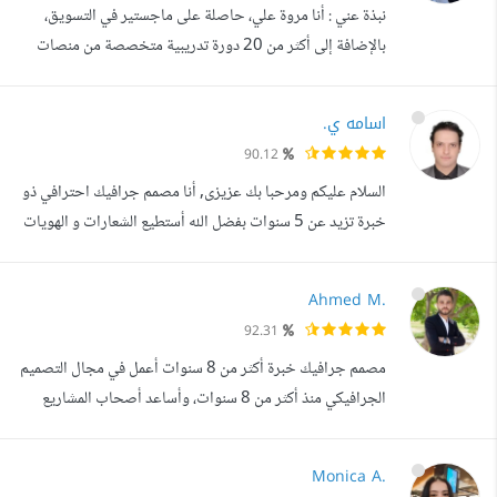
نبذة عني : أنا مروة علي، حاصلة على ماجستير في التسويق،
بالإضافة إلى أكثر من 20 دورة تدريبية متخصصة من منصات
كورسيرا وجوجل. أعمل ك مسوقة إلكترونية وخبيرة SEO،
ومتخصصة في إنشاء وتصميم وإدارة المتاجر الإلكترونية، مع
اسامه ي.
خبرة عملية تمتد لأكثر من 5 سنوات في مجال التسويق الرقمي.
90.12
الخدمات التي أقدمها : - إنشاء وإدارة المواقع الإلكترونية على
السلام عليكم ومرحبا بك عزيزى, أنا مصمم جرافيك احترافي ذو
منصات: سلة، زد، وور...
خبرة تزيد عن 5 سنوات بفضل الله أستطيع الشعارات و الهويات
البصريه المتكامله وبوستات السوشيال ميديا بشكل مفضل
استطيع تصميم ) الشعارات,دليل الهويه البصرية, الكارت
Ahmed M.
الشخصى, الأوراق الرسميه , الاظرف , الختم , فولدر حفظ
92.31
الأوراق , الباكدجينج , كارت الترحيب , امضاء الايميل
مصمم جرافيك خبرة أكثر من 8 سنوات أعمل في مجال التصميم
الالكترونى, غلاف وصورة الصفح...
الجرافيكي منذ أكثر من 8 سنوات، وأساعد أصحاب المشاريع
والأفراد على تقديم أعمالهم بشكل بصري واضح واحترافي. أهتم
بتصميم الشعارات، الهويات البصرية، وتصاميم السوشيال ميديا،
Monica A.
مع التركيز على أن يكون التصميم مناسبا لطبيعة المشروع وسهل