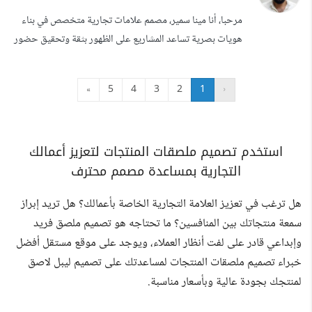
بالعمل بعدة مطابع وشركات دعاية وإعلان بمصر في الفترة بين...
مرحبا، أنا مينا سمير، مصمم علامات تجارية متخصص في بناء
هويات بصرية تساعد المشاريع على الظهور بثقة وتحقيق حضور
احترافي في السوق. لا أقدم شعارات فقط، بل أعمل على تحويل
فكرة المشروع إلى هوية متماسكة تعكس قيمه، وتخاطب جمهوره
»
5
4
3
2
1
‹
المستهدف،وتدعمه في النمو على المدى البعيد. خلال أكثر من 9
سنوات من الخبرة، تشرفت بالعمل مع علامات تجارية ومؤسسات
في السعودية، الإ...
استخدم تصميم ملصقات المنتجات لتعزيز أعمالك
التجارية بمساعدة مصمم محترف
هل ترغب في تعزيز العلامة التجارية الخاصة بأعمالك؟ هل تريد إبراز
سمعة منتجاتك بين المنافسين؟ ما تحتاجه هو تصميم ملصق فريد
وإبداعي قادر على لفت أنظار العملاء، ويوجد على موقع مستقل أفضل
خبراء تصميم ملصقات المنتجات لمساعدتك على تصميم ليبل لاصق
لمنتجك بجودة عالية وبأسعار مناسبة.