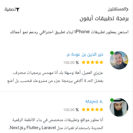
المستقلين
تصفية
برمجة تطبيقات أيفون
استعن بمطور تطبيقات iPhone لبناء تطبيق احترافي يدعم نمو أعمالك
خير الدين بن عودة م.
100.00
عزيزي العميل، أهلا وسهلا بك أنا مهندس برمجيات محترف،
بفضل الله، لا أكتفي ببرمجة جزء من مشروعك فحسب، بل أضع
نفسي مكانك، أشاركك الحلم، وأقودك نحو تنفيذ ناجح ومتكامل.
أنا شريكك التقني في هذه الرحلة، لا مجرد منفذ في معرض
Majed A.
أعمالي، حاولت أن أقدم لك نظرة واضحة على مجموعة من
100.00
المشاريع التي نفذتها . يسعدني تصفحك له، ولا تتردد أبدا في
أنا مطور مواقع وتطبيقات متخصص في بناء الأنظمة الرقمية
التواصل معي لأي استفسار أ...
الحديثة باستخدام تقنيات مثل Laravel وFlutter وNext.js.