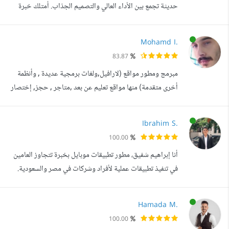
حديثة تجمع بين الأداء العالي والتصميم الجذاب. أمتلك خبرة
عملية في التعامل مع تقنيات مثل Laravel وReact وFlutter
وNode.js، مما يمكنني من تطوير حلول متكاملة تبدأ من واجهة
Mohamd I.
مستخدم سلسة وتفاعلية، وصولا إلى نظام خلفي قوي يدير
83.87
البيانات بكفاءة واستقرار. أفهم احتياجات المشاريع بشكل عميق،
مبرمج ومطور مواقع (لارافيل,ولغات برمجية عديدة , وأنظمة
سواء كانت شرك...
أخرى متقدمة) منها مواقع تعليم عن بعد ,متاجر , حجز, إختصار
روابط لشركات وأفراد وتطبيقات IOS (Swift,Objective-
C)أو أندرويد ناتيف (Java,Kotlin) أو هايبرد
Ibrahim S.
(Flutter,Cordova,Ionic,Dart,React Native) , ايضا بيئة
100.00
التشغيل (Node.js) وبيئات تشغيل اخرى , بالاضافة الى بناء و
أنا إبراهيم شفيق، مطور تطبيقات موبايل بخبرة تتجاوز العامين
تطوير مختلف إضافات جوجل كروم بإح...
في تنفيذ تطبيقات عملية لأفراد وشركات في مصر والسعودية.
عملت على مشاريع متنوعة شملت تطبيقات الاعلانات والتسويق،
أنظمة عقود إلكترونية، تطبيقات تحصيل ميدانية،تطبيقات تعليمه،
Hamada M.
وإدارة عيادات وسوبرماركت. من أبرز أعمالي: تطبيق Pro
100.00
Serve يخدم أصحاب الخدمات والمستخدمين بتصميم عربي