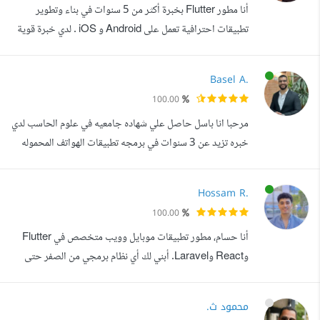
أنا مطور Flutter بخبرة أكثر من 5 سنوات في بناء وتطوير
وتصنيفات حسب المناط...
تطبيقات احترافية تعمل على Android و iOS . لدي خبرة قوية
في تصميم الأنظمة باستخدام Clean Architecture وBLoC،
وبناء تطبيقات قابلة للتوسع وسهلة الصيانة. قدت تطوير تطبيقات
Basel A.
إنتاجية متكاملة من الفكرة حتى النشر على App Store
100.00
وGoogle Play، مع تنفيذ ميزات متقدمة مثل WebRTC
مرحبا انا باسل حاصل علي شهاده جامعيه في علوم الحاسب لدي
للمكالمات الصوتية، أنظمة الدفع ...
خبره تزيد عن 3 سنوات في برمجه تطبيقات الهواتف المحموله
باستخدام Flutter في الشركات و العمل الحر اجيد العمل مع
IOS و Android يمكنني مساعدتك في انشاء تطبيق بكود نظيف
Hossam R.
قابل للتطوير و يعمل بكفائه عاليه و متجاوب مع جميع احجام
100.00
الشاشات و رفعه علي المتاجر App Store و Google Play
أنا حسام، مطور تطبيقات موبايل وويب متخصص في Flutter
وReact وLaravel. أبني لك أي نظام برمجي من الصفر حتى
يصبح جاهزا ومنشورا على متاجر التطبيقات أو الاستضافات.
أحول فكرتك إلى تطبيق أو موقع احترافي بتصميم جذاب وأداء
محمود ث.
سلس، وأتولى كامل المشروع من التخطيط والتصميم وحتى رفعه