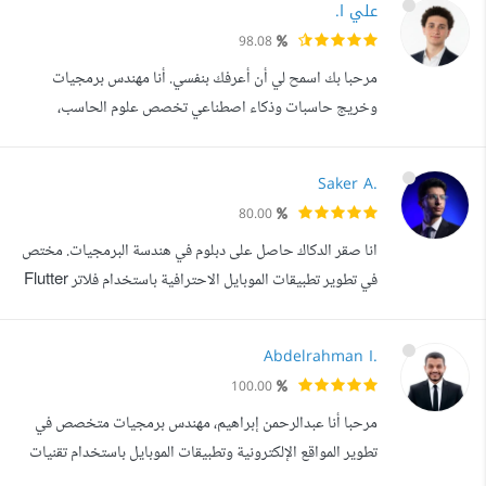
علي ا.
SQFLite, Hive Objectbox] Local Database] - Clean
98.08
Code Architecture - التعامل مع REST, APIs
مرحبا بك اسمح لي أن أعرفك بنفسي. أنا مهندس برمجيات
Integration - أستخدام Firebase [RealTime...
وخريج حاسبات وذكاء اصطناعي تخصص علوم الحاسب،
متخصص في تطوير تطبيقات الهاتف المحمول. لدي خبرة واسعة
في استخدام Flutter، وقد قمت بإنشاء العديد من التطبيقات
Saker A.
الناجحة التي تم رفعها على متاجر Apple وGoogle. بالإضافة
80.00
إلى ذلك، حصلت على المركز الأول في هاكاثون نظمته Orange.
انا صقر الدكاك حاصل على دبلوم في هندسة البرمجيات. مختص
مطور تطبيقات ومواقع مع أكثر من 40...
في تطوير تطبيقات الموبايل الاحترافية باستخدام فلاتر Flutter
لأندرويد و iOS. أبني تطبيقات سريعة وسلسة بأداء عالي وتجربة
مستخدم حديثة (UI/UX احترافية)، مع اهتمام بجودة الكود
Abdelrahman I.
وقابلية التوسع مستقبلا. أقدم حلول Flutter متكاملة (Full-
100.00
Stack) تشمل: - ربط التطبيق ب APIs وإدارة البيانات - باك اند
مرحبا أنا عبدالرحمن إبراهيم، مهندس برمجيات متخصص في
(Backen...
تطوير المواقع الإلكترونية وتطبيقات الموبايل باستخدام تقنيات
حديثة مثل Flutter وNext.js، بخبرة قوية في تصميم أنظمة