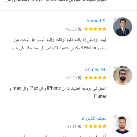
العمل Flutter، مع التركيز على الأداء العالي وتجربة المستخدم
المميزة. تطوير واجهات مستخدم تفاعلية وعصرية ربط
Ahmed S.
التطبيقات بواجهات برمجة التطبيقات (APIs) وقواعد البيانات
100.00
التعامل مع إدارة الحالة باستخدام Bloc / GetX / Provider
{وما توفيقي إلا بالله عليه توكلت وإليه أنيب} هل تبحث عن
جاهز لتحويل أفكا...
مطور Flutter لا يكتفي بتنفيذ فكرتك... بل يساعدك على بناء
تطبيق مستقر، سريع، وقابل للتطوير إذا كانت إجابتك نعم، فأنت لا
تبحث عن شخص يكتب الكود فقط، بل عن شريك تقني يفهم
Ahmed M.
احتياجات مشروعك، ويتخذ القرارات الصحيحة منذ البداية
100.00
لتوفير الوقت والتكلفة مستقبلا. مرحبا، أنا أحمد شوشة، مهندس
اعمل فى برمجة تطبيقات ال iPhone و ال iPad وال mac و
برمجيات ومطور F...
Flutter
سيف الدين م.
86.11