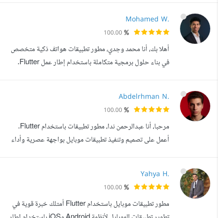
ذكية، سريعة، وآمنة تخدم المستخدم بكفاءة عالية. أقوم بتحويل
Mohamed W.
الأفكار إلى منتجات حقيقية تشتغل بكفاءة على الويب والموبايل،
100.00
سواء كانت تطبيقات خدمية، منصات عقارية، أو أنظمة إسلامية
أهلا بك، أنا محمد وجدي، مطور تطبيقات هواتف ذكية متخصص
ذكية زي ت...
في بناء حلول برمجية متكاملة باستخدام إطار عمل Flutter.
أمتلك القدرة على تحويل الأفكار المعقدة إلى تطبيقات سلسة،
سريعة، وعالية الأداء تعمل بكفاءة تامة على نظامي Android و
Abdelrhman N.
iOS من خلال قاعدة بيانات برمجية واحدة. لماذا تختارني لتنفيذ
100.00
مشروعك معمارية برمجية قابلة للتوسع: أحرص على كتابة كود
مرحبا، أنا عبدالرحمن ندا، مطور تطبيقات باستخدام Flutter.
منظم (Clean...
أعمل على تصميم وتنفيذ تطبيقات موبايل بواجهة عصرية وأداء
سريع، مع التركيز على تجربة المستخدم وسهولة الاستخدام.
خلال الفترة الماضية عملت على تنفيذ مشاريع شخصية وتجارية
Yahya H.
متنوعة، هدفي فيها كان تقديم تطبيقات عملية وقابلة للنشر،
100.00
تساعد العملاء في الوصول إلى جمهورهم بطريقة احترافية.
مطور تطبيقات موبايل باستخدام Flutter أمتلك خبرة قوية في
أستخدم أحدث الأدوا...
تطوير تطبيقات الموبايل لأنظمة Android وiOS باستخدام إطار