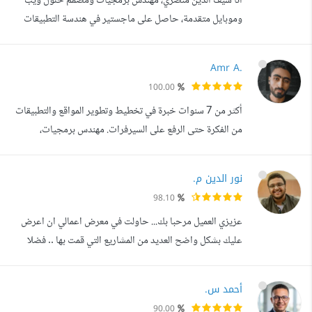
أنا سيف الدين منصري، مهندس برمجيات ومصمم حلول ويب
وموبايل متقدمة، حاصل على ماجستير في هندسة التطبيقات
وتطوير أنظمة المعلومات من المعهد العالي للدراسات التكنولوجية
تونس. أتمتع بخبرة قوية في تحويل الأفكار إلى تطبيقات عملية
Amr A.
وذكية باستخدام أحدث التقنيات المتقدمة. أقدم حلول برمجية
100.00
متكاملة تشمل تطوير واجهات المستخدم، البرمجة الخلفية، إدارة
أكثر من 7 سنوات خبرة في تخطيط وتطوير المواقع والتطبيقات
قواعد البيانات...
من الفكرة حتى الرفع على السيرفرات. مهندس برمجيات،
وصاحب قناة عمرو عزوز على يوتيوب أشارك فيها محتوى تقني -
يعني اللي بتشوفه في أعمالي هو نفس اللي بشرحه وأطبقه
نور الدين م.
بشفافية. ما يمكنني تنفيذه: - مواقع ويب بسيطة أو معقدة
98.10
(متاجر، أنظمة إدارية، منصات SaaS) - تطبيقات أيفون
عزيزي العميل مرحبا بك... حاولت في معرض اعمالي ان اعرض
وأندرويد مع لوحة تحكم كاملة - أن...
عليك بشكل واضح العديد من المشاريع التي قمت بها .. فضلا
تفضل بزيارته وتصفحه ولا تتردد في اي استفسار ارحب دائما
بعمل استشاره مجانيه وتقديم النصائح لاي مشروع. مطور
أحمد س.
تطبيقات ومواقع مع اكثر من 100 مشروع في الخليج العربي
90.00