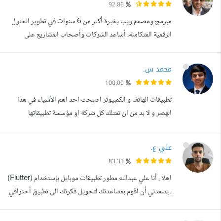
92.86
على Google Play وApp Store أو على خادم الويب. خبرتي
مبرمج ومصمم ويب بخبرة أكثر من 6 سنوات في تطوير الحلول
تتجاوز 5 سنوات، أعمل بأسلوب من...
الرقمية المتكاملة، أساعد الشركات وأصحاب المشاريع على
تحويل أفكارهم إلى مواقع وتطبيقات عملية، سريعة، وقابلة للنمو.
قمت بتنفيذ وتطوير مواقع إلكترونية احترافية باستخدام
محمد س.
WordPress Drupal Laravel، مع التركيز على: الأداء العالي
100.00
سهولة الاستخدام القابلية للتوسع مستقبلا كما أمتلك خبرة في
تطبيقات الهاتف و الكمبيوتر اصبحت احد اهم الأشياء في هذا
برمجة تطبيقات ال...
الهصر و لا بد من ان تمتلك كل شركة او مؤسسة تطبيقاتها
الخاصة و هذا ما سيسعدني تقديمه لك حيث يمكنني انشاء لك اي
تطبيق يخطر علي بالك سواء كان للهاتف او للكمبيوتر و هذا
علي ع.
سيكون مبني علي خبرة سابقة في انشاء العديد من البرامج التي
83.33
قمت ببرمجتها باللغات الآتية C# , Maui , XML , VB net فعلي
اهلا ، أنا علي عبدالله مطور تطبيقات موبايل بإستخدام (Flutter)
سبيل المثال ا...
، يسعدني أن اقوم بمساعدتك لتحويل فكرتك الى تطبيق أحترافي
. مهاراتي: - Material Design - [Version Control
System: Git with [GitHub - التخزين الداخلي للبيانات