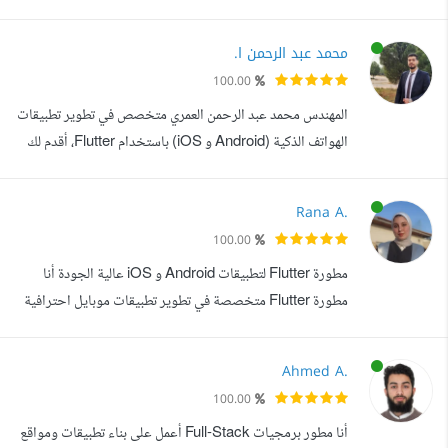
أساعد الشركات ورواد الأعمال على تحويل أفكارهم إلى منتجات
رقمية احترافية تشمل المواقع، المنصات الإلكترونية، ولوحات
محمد عبد الرحمن ا.
التحكم المتقدمة. لدي خبرة في تطوير المنصات التعليمية، المتاجر
100.00
الإلكترونية، أنظمة SaaS، ولوحات التحكم مع بناء واجهات API
المهندس محمد عبد الرحمن العمري متخصص في تطوير تطبيقات
وربطها ...
الهواتف الذكية (Android و iOS) باستخدام Flutter، أقدم لك
تطبيقات عالية الجودة بتصميم احترافي وأداء ممتاز المهارات
والخدمات التي أقدمها: تصميم واجهات مستخدم (UI) جذابة
Rana A.
وتفاعلية ومتجاوبة (Responsive). ضمان تجربة مستخدم
100.00
سلسة بين الصفحات (Smooth Navigation). ربط التطبيقات
مطورة Flutter لتطبيقات Android و iOS عالية الجودة أنا
بواجهات برمجية (APIs) لعرض ...
مطورة Flutter متخصصة في تطوير تطبيقات موبايل احترافية
تعمل على Android و iOS من خلال قاعدة كود واحدة، مع
تركيز على الأداء العالي، تجربة المستخدم (UI/UX)، والكود
Ahmed A.
النظيف القابل للتوسع. أعمل على بناء تطبيقات سريعة، مستقرة،
100.00
وسهلة الاستخدام تلبي احتياجات الأعمال وتوقعات
أنا مطور برمجيات Full-Stack أعمل على بناء تطبيقات ومواقع
المستخدمين. لدي خبرة في تطوير ...