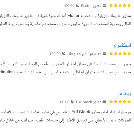
مطور Flutter
100.00
الحالة باستخدام Bloc / GetX / Provider جاهز لتحويل أفكا...
اسكندر ع.
مهندس أمن معلومات
100.00
مدرب امن معلوما
Penetration Tester eXtreme ماجستير علوم ويب خبرة في تصميم المواقع والتطبيقات خدماتي: -اختبا...
زياد م.
مطور Full Stack
100.00
الشركات ورواد الأعمال على تحويل الأفكار إلى منتجات رقمية احترافية من خلال بناء
الحديثة، ولوحات التحكم والتطبيقات المتوافقة مع مختلف الأجهز...