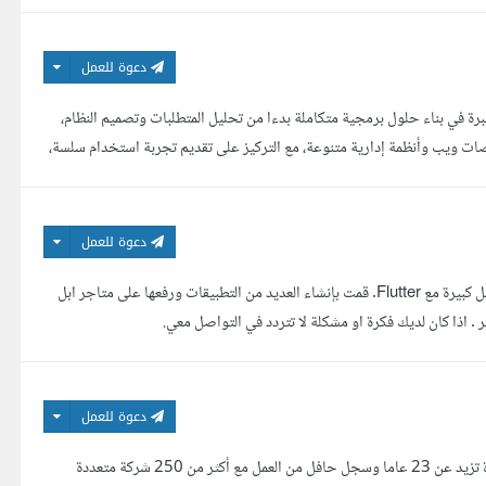
دعوة للعمل
ة في بناء حلول برمجية متكاملة بدءا من تحليل المتطلبات وتصميم النظام،
صات ويب وأنظمة إدارية متنوعة، مع التركيز على تقديم تجربة استخدام سلسة،
دعوة للعمل
مهندس برمجيات متخصص في مجال تطبيقات موبايل Ios , Android . لدي خبرة عمل كبيرة مع Flutter. قمت بإنشاء العديد من التطبيقات ورفعها على متاجر ابل
. اذا كان لديك فكرة او مشكلة لا تتردد في التواصل معي.
دعوة للعمل
استشاري معتمد في أنظمة ERP/CRM مطور مواقع وتطبيقات مصمم جرافيك بخبرة تزيد عن 23 عاما وسجل حافل من العمل مع أكثر من 250 شركة متعددة