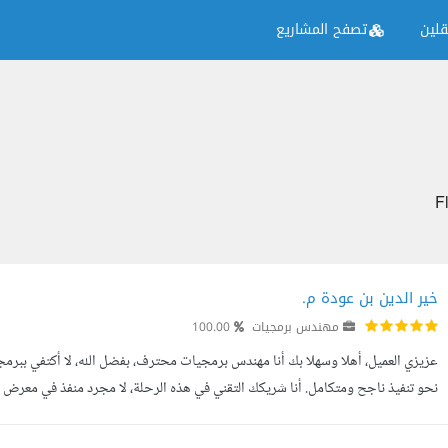
لين
تصفح المشاريع
خير الدين بن عودة م.
مهندس برمجيات
100.00
عزيزي العميل، أهلا وسهلا بك أنا مهندس برمجيات محترف، بفضل الله، لا أكتفي ب
نحو تنفيذ ناجح ومتكامل. أنا شريكك التقني في هذه الرحلة، لا مجرد منفذ في معرض 
. يسعدني تصفحك له، ولا تتردد أبدا في التواصل معي لأي استفسار أ...