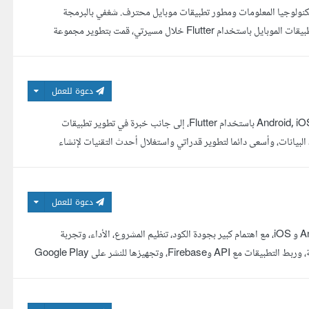
لب تكنولوجيا المعلومات ومطور تطبيقات موبايل محترف. شغفي بالبرمجة
والتكنولوجيا يدفعني دائما لتقديم حلول مبتكرة وعملية. لدي خبرة واسعة في تطوير تطبيقات الموبايل باستخدام Flutter خلال مسيرتي، قمت بتطوير مجموعة
دعوة للعمل
أنا مطور تطبيقات موبايل بخبرة 3 سنوات في تطوير التطبيقات عبر المنصات لأنظمة Android, iOS باستخدام Flutter، إلى جانب خبرة في تطوير تطبيقات
ميم قواعد البيانات، وأسعى دائما لتطوير قدراتي واستغلال أحدث التقنيات لإنشاء
دعوة للعمل
مطور تطبيقات Flutter بخبرة قوية في بناء تطبيقات موبايل احترافية لنظامي Android و iOS، مع اهتمام كبير بجودة الكود، تنظيم المشروع، الأداء، وتجربة
المستخدم. أعمل على تحويل تصميمات Figma إلى واجهات Flutter نظيفة ومتجاوبة، وربط التطبيقات مع API وFirebase، وتجهيزها للنشر على Google Play