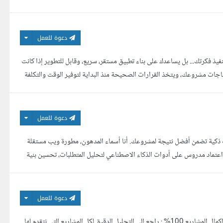
دعوة للعمل
ه عليه توكلت وإليه أنيب} هل تبحث عن مطور Flutter لا يكتفي بتنفيذ فكرتك... بل يساعدك على بناء تطبيق مستقر، سريع، وقابل للتطوير إذا كانت
ات مشروعك، ويتخذ القرارات الصحيحة منذ البداية لتوفير الوقت والتكلفة
دعوة للعمل
ت ذكية تضمن أفضل نتيجة لمشروعك. أنا أسماء المدهون، مطورة ويب مستقلة
ي بناء تطبيقات ومواقع ويب مخصصة باستخدام Laravel وVue.js، مع اعتماد مدروس على أدوات الذكاء الاصطناعي لتحليل المتطلبات، تحسين بنية
دعوة للعمل
12 عميل خلال سنة ونصف بتقييم 5 نجوم. 13 مشروع مخصص مسلم بنجاح معدل إكمال المشاريع 100% : راجع إلى التحليل الدقيق.لكل المشاريع التي نتقدم لها