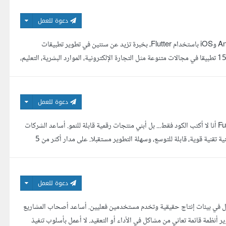
دعوة للعمل
السلام عليكم، أنا محمد هاشم، مهندس برمجيات متخصص في تطوير تطبيقات Android وiOS باستخدام Flutter، بخبرة تزيد عن سنتين في تطوير تطبيقات
Production ونشرها على Google Play وApp Store. شاركت في تطوير أكثر من 15 تطبيقا في مجالات متنوعة مثل التجارة الإلكترونية، الموارد البشرية، التعليم،
دعوة للعمل
Full Stack Developer SaaS AI Systems Architect Web Mobile Solutions أنا لا أكتب الكود فقط... بل أبني منتجات رقمية قابلة للنمو. أساعد الشركات
ورواد الأعمال على تحويل أفكارهم إلى منصات ويب وتطبيقات احترافية تعتمد على بنية تقنية قوية، قابلة للتوسع، وسهلة التطوير مستقبلا. على مدار أكثر من 5
دعوة للعمل
مل في بيئات إنتاج حقيقية وتخدم مستخدمين فعليين. أساعد أصحاب المشاريع
ر أنظمة قائمة تعاني من مشاكل في الأداء أو التعقيد. لا أعمل بأسلوب تنفيذ