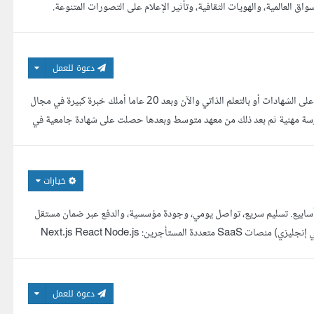
ق العالمية، والهويات الثقافية، وتأثير الإعلام على التصورات المتنوعة.
دعوة للعمل
دخلت عالم البرمجة عام 2000 واستمريت بتطوير مهاراتي وخبراتي سواء بالحصول على الشهادات أو بالتعلم الذاتي والآن وبعد 20 عاما أملك خبرة كبيرة في مجال
رسة مهنية ثم بعد ذلك من معهد متوسط وبعدها حصلت على شهادة جامعية في
خيارات
أسابيع. تسليم سريع، تواصل يومي، وجودة مؤسسية، والدفع عبر ضمان مستقل
حصريا. ماذا أنفذ لك: روبوتات محادثة ووكلاء AI بتقنية RAG مربوطة ببياناتك (عربي إنجليزي) منصات SaaS متعددة المستأجرين: Next.js React Node.js
دعوة للعمل