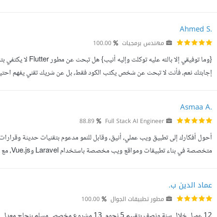
مهام فقط، بل أتعامل مع المشروع كمنتج يجب أن ينجح ويست...
Ahmed S.
مهندس برمجيات
100.00
{وما توفيقي إلا بالل
إجابتك نعم، فأنت لا تبحث عن شخص يكتب الكود فقط، بل عن شريك تقني يفهم احتياج
مستقبلا. مرحبا، أنا أحمد شوشة، مهندس برمجيات ومطور F...
Asmaa A.
88.89
Full Stack AI Engineer
أحول أفكارك إلى تطبيق ويب عملي، أنيق، وقابل للنمو مدعوم بتقنيات حديثة وقرارا
متخصصة ف
المشروع، وتسريع التطوير دون التأثير على جودة الكود أو استقرار النظام...
عماد الدين ب.
مطور تطبيقات الجوال
100.00