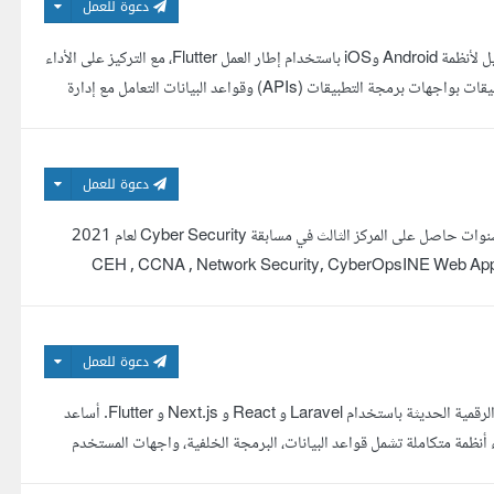
دعوة للعمل
مطور تطبيقات موبايل باستخدام Flutter أمتلك خبرة قوية في تطوير تطبيقات الموبايل لأنظمة Android وiOS باستخدام إطار العمل Flutter، مع التركيز على الأداء
العالي وتجربة المستخدم المميزة. تطوير واجهات مستخدم تفاعلية وعصرية ربط التطبيقات بواجهات برمجة التطبيقات (APIs) وقواعد البيانات التعامل مع إدارة
دعوة للعمل
خبير امن معلومات اعمل في مجال اختبار الاختراق و فحص الثغراث من اكثر من 5 سنوات حاصل على المركز الثالث في مسابقة Cyber Security لعام 2021
ت واختراق اخلاقي معتمد حاصل على عدة شهادات منها CEH , CCNA , Network Security, CyberOpsINE Web Application
دعوة للعمل
مرحبا، أنا زياد امام، مطور Full Stack متخصص في تطوير تطبيقات الويب والأنظمة الرقمية الحديثة باستخدام Laravel و React و Next.js و Flutter. أساعد
 أنظمة متكاملة تشمل قواعد البيانات، البرمجة الخلفية، واجهات المستخدم