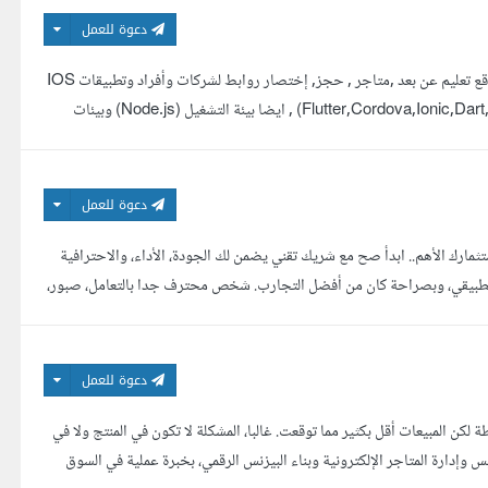
دعوة للعمل
مبرمج ومطور مواقع (لارافيل,ولغات برمجية عديدة , وأنظمة أخرى متقدمة) منها مواقع تعليم عن بعد ,متاجر , حجز, إختصار روابط لشركات وأفراد وتطبيقات IOS
(Swift,Objective-C)أو أندرويد ناتيف (Java,Kotlin) أو هايبرد (Flutter,Cordova,Ionic,Dart,React Native) , ايضا بيئة التشغيل (Node.js) وبيئات
دعوة للعمل
 تطبيقك هو استثمارك الأهم.. ابدأ صح مع شريك تقني يضمن لك الجودة، الأداء، والاحترافية
ر تطبيقي، وبصراحة كان من أفضل التجارب. شخص محترف جدا بالتعامل، صبور،
دعوة للعمل
كن المبيعات أقل بكثير مما توقعت. غالبا، المشكلة لا تكون في المنتج ولا في
 وإدارة المتاجر الإلكترونية وبناء البيزنس الرقمي، بخبرة عملية في السوق