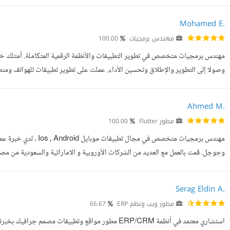
السعودي تمتد لأكثر من عامين، عملت خلالها مع متا...
Mohamed E.
مهندس برمجيات
100.00
مهندس برمجيات متخصص في تطوير التطبيقات والأنظمة الرقمية المتكاملة. أمتلك خبر
وصولا إلى التطوير والإطلاق وتحسين الأداء. عملت على تطوير تطبيقات للهواتف ومن
وبنية قوية قابلة للتوسع، وحلول تلبي احتياجات المستخدمين بك...
Ahmed M.
مطور Flutter
100.00
وجوجل. قمت بالعمل مع العديد من الشركات الأوروبية و الاماراتية والسعودية من مصر 
Serag Eldin A.
مطور ويب ونظم ERP
66.67