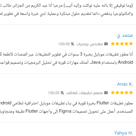
{وما توفيقي إلا بالله عليه توكلت وإليه أنيب} مرحبا أنا عبد الكريم من الجزائر، طا
متنوعة من التطبيقات بما في ذلك تطبيقات التجارة الإلكترونية، وتط...
محمد ج.
مهندس برمجيات
100.00
Android باستخدام Java. أمتلك مهارات قوية في تحليل البرمجيات وتص
تطبيقات قوية وفعالة تلبي احتياجات العملاء بأعلى جودة. لماذا تختارني 1. خب...
Anas K.
مصمم تطبيقات للهاتف
100.00
وApp Store. لدي خبرة في تنفيذ تطبيقات حقيقية في مجالات مختلفة مثل تط...
Yahya H.