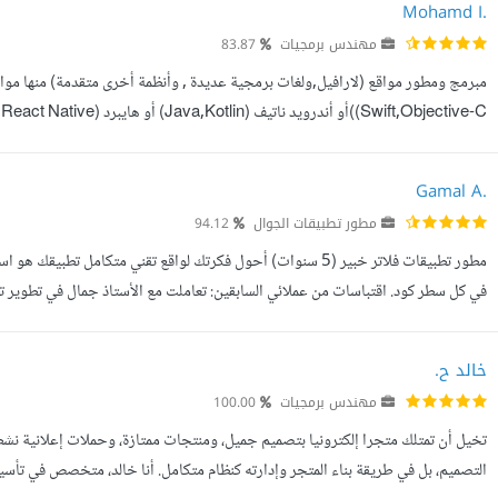
Mohamd I.
مهندس برمجيات
83.87
تشغيل اخرى , بالاضافة الى بناء و تطوير مختلف إضافات جوجل كروم بإح...
Gamal A.
مطور تطبيقات الجوال
94.12
مطور تطبيقات فلاتر خبير (5 سنوات) أحول فكرتك لواقع تقني متكامل
في كل سطر كود. اقتباسات من عملائي السابقين: تعاملت مع الأستاذ جمال في تطوي
متعاون، ويتابع التفاصيل باهتمام. المشروع أخذ وقت أطول من الم...
خالد ح.
مهندس برمجيات
100.00
تخيل أن تمتلك متجرا إلكترونيا بتصميم جميل، ومنتجات ممتازة، وحملات إعلانية نشطة ل
التصميم، بل في طريقة بناء المتجر وإدارته كنظام متكامل. أنا خالد، متخصص في تأسيس