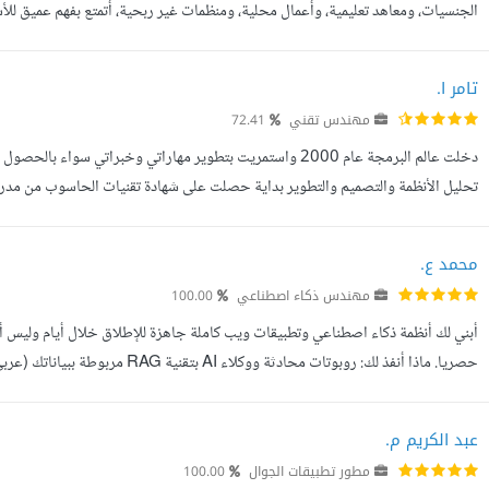
الجنسيات، ومعاهد تعليمية، وأعمال محلية، ومنظمات غير ربحية، أتمتع بفهم عميق للأسوا
أتخصص في حلول أنظمة ERP/CRM، وتطوير مواقع الويب والتطبيقات المحمولة، ...
تامر ا.
مهندس تقني
72.41
تحليل الأنظمة والتصميم والتطوير بداية حصلت على شهادة تقنيات الحاسوب من مد
هندسة البرمجيات وتابعت للحصول على ماجستير في علوم ويب. أهم مشاري...
محمد ع.
مهندس ذكاء اصطناعي
100.00
أبني لك أنظمة ذكاء اصطناعي وتطبيقات ويب كاملة جاهزة للإطلاق خلال أيام وليس 
PostgreSQL/Supabase لوحات تحكم Dashboards تفاعلية بتصميم احترافي أت...
عبد الكريم م.
مطور تطبيقات الجوال
100.00