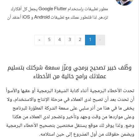
لمحركات البحث، مما يؤدي إلى زيادة عدد الزوار والمتفاعلين.
مطور تطبيقات بإستخدام Google Flutter يجعل كل أفكارك
أقوم بتوفير جميع الخ...
تزدهر. لذا فلنطور عملك مع تطبيقات Android و iOS أعتقد أن
نقاط قوتي هي مسؤوليتي والالتزام بالمواعيد. لدي خبرة في عمل
تطبيقات ويب فيو لا تقبل الرفض من متجر ابل Skilled in :
»
5
4
3
2
1
‹
iPhone, IPad, Android, Tablet Apps. Web Service,
APIs, XML, JSON, SOAP, WSDL. Local Database
(SQFLite, Shared preferences). Fir...
وظّف خبير تصحيح برمجي وعزّز سمعة شركتك بتسليم
عملائك برامج خالية من الأخطاء
تحدث الأخطاء البرمجية أثناء كتابة الشيفرة البرمجية أو عقبها والأسوأ
أن تحدث بعد أن تصبح لدى العملاء في مرحلة الإنتاج والاستخدام، ولا
يخفى ما في هذا من أثر سلبي على سمعة الشركة المطوّرة للبرنامج
وعلى مواردها من وقت وجهد وتأخير وتضجر لدى العملاء من هكذا
وضع. ولذا يوفر لك موقع يستقل مختصين بتصحيح الأخطاء البرمجية
ويضمن حقوقك من أول المشروع إلى حين استلامه.