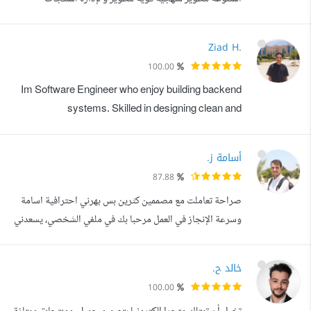
البرمجية. منذ عام 2023، أعمل كمطور Laravel و Flutter.
أتمتع بأساس قوي في البرمجة الكائنية، إدارة قواعد البيانات،
Ziad H.
البرمجة المتوازية، والخوارزميات، مما يتيح لي استخدام لغات
100.00
مثل #PHP، Java، C، و Dart. لقد طورت مهاراتي في كل من
Im Software Engineer who enjoy building backend
تطوير الويب وتطوير الت...
systems. Skilled in designing clean and
maintainable server-side architectures. I also have
solid knowledge of frontend technologies and enjoy
أسامة ز.
creating cohesive full-stack solutions. أنا مهندس
87.88
برمجيات، أستمتع ببناء أنظمة خلفية. أتمتع بمهارة تصميم هياكل
صراحة تعاملت مع مصممين كثرين بس بهرني احترافية اسامة
خادم نظيفة وقابلة للصيانة. كما أتمتع بمعرفة واسعة...
وسرعة الإنجاز في العمل مرحبا بك في ملفي الشخصي، يسعدني
أن أكون الشخص الذي تبحث عنه هل تبحث عن مطور ويب ذو
خبرة عالية في تطوير مواقع الإنترنت هل تواجه أخطاء في
خالد ح.
الموقع وتبحث عن حل لهذه المشاكل تهانينا أنت في المكان
100.00
الصحيح أسامة مطور نظم حاسوب، مطور مواقع ويب ، أستطيع