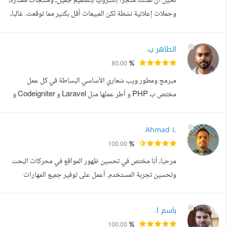
تخيل أن تمتلك متجرا إلكترونيا بتصميم جميل، ومنتجات ممتازة،
تصميم وتطوير المواقع بشكل احترا...
وحملات إعلانية نشطة لكن المبيعات أقل بكثير مما توقعت. غالبا،
المشكلة لا تكون في المنتج ولا في التصميم، بل في طريقة بناء
المتجر وإدارته كنظام متكامل. أنا خالد، متخصص في تأسيس
الطاهر ب.
وإدارة المتاجر الإلكترونية وبناء البيزنس الرقمي، بخبرة عملية في
80.00
السوق السعودي تمتد لأكثر من عامين، عملت خلالها مع متا...
مبرمج ومطور ويب شعاري الأساسي البساطة في كل عمل
مختص ب PHP و أطر عملها مثل Laravel و Codeigniter و
Symfone
Ahmad I.
100.00
مرحبا، أنا مختص في تحسين ظهور المواقع في محركات البحث
وتحسين تجربة المستخدم. أعمل على توفير جميع المهارات
الاحترافية والأدوات الفنية اللازمة للصعود بالموقع إلى أعلى
المستويات وتحقيق النتائج المرضية التي تريدها. يمكنني تحسين
باسم ا.
موقعك من خلال استراتيجيات تسويقية واضحة وملائمة
100.00