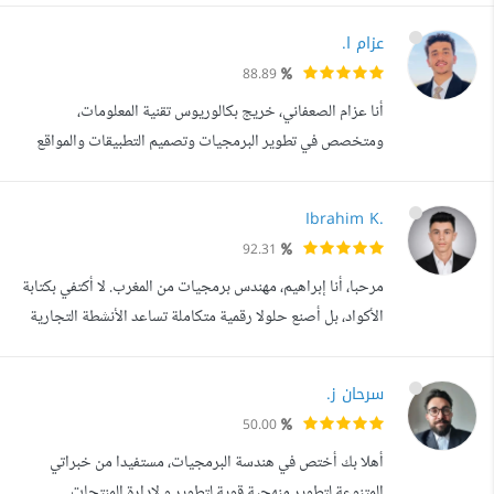
تطبيقك بأعلى جودة. أنا عبد الرحمن، مختص في اختبار
عزام ا.
البرمجيات وضمان الجودة (QA Testing)، أعمل على التأكد من
88.89
أن المواقع والتطبيقات تعمل بكفاءة، خالية من الأخطاء، وسهلة
أنا عزام الصعفاني، خريج بكالوريوس تقنية المعلومات،
الاستخدام قبل وصولها ...
ومتخصص في تطوير البرمجيات وتصميم التطبيقات والمواقع
الإلكترونية Full-Stack. أمتلك خبرة في بناء حلول برمجية
متكاملة تجمع بين الواجهة الأمامية الجذابة والتجربة التفاعلية،
Ibrahim K.
والخلفية القوية لإدارة البيانات والأداء بكفاءة عالية. حائز على
92.31
شهادات معتمدة من Google وIBM، بالإضافة إلى دورة
مرحبا، أنا إبراهيم، مهندس برمجيات من المغرب. لا أكتفي بكتابة
حضورية متقدمة في شر...
الأكواد، بل أصنع حلولا رقمية متكاملة تساعد الأنشطة التجارية
على النمو. أدرك تماما أن موقعك الإلكتروني هو واجهة عملك لذا
أركز على بناء مواقع وتطبيقات ويب سريعة، آمنة، وتوفر تجربة
سرحان ز.
مستخدم (UX) استثنائية تجذب زوارك وتزيد من تفاعلهم. ماذا
50.00
أقدم لك - تصميم وتطوير متكامل: من الفكرة إلى الإطلاق، أ...
أهلا بك أختص في هندسة البرمجيات، مستفيدا من خبراتي
المتنوعة لتطوير منهجية قوية لتطوير و لإدارة المنتجات