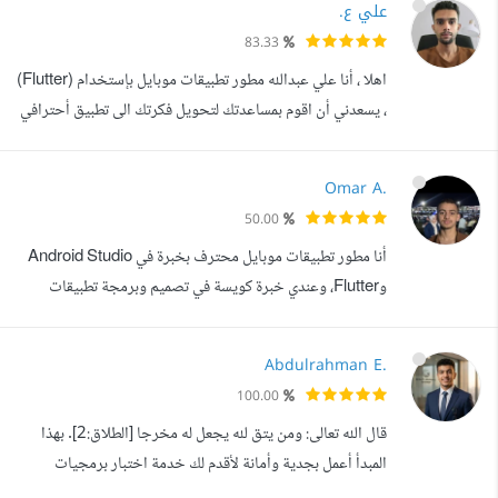
علي ع.
ومشرفة في موقع منتديات حياة النسائية. عملت في مجال
83.33
المحتوى التقني وشروحات الألعاب والبرامج. تم قبولي للنشر في
اهلا ، أنا علي عبدالله مطور تطبيقات موبايل بإستخدام (Flutter)
موقع ساسة بوست. أ...
، يسعدني أن اقوم بمساعدتك لتحويل فكرتك الى تطبيق أحترافي
. مهاراتي: - Material Design - [Version Control
System: Git with [GitHub - التخزين الداخلي للبيانات
Omar A.
SQFLite, Hive Objectbox] Local Database] - Clean
50.00
Code Architecture - التعامل مع REST, APIs
أنا مطور تطبيقات موبايل محترف بخبرة في Android Studio
Integration - أستخدام Firebase [RealTime...
وFlutter، وعندي خبرة كويسة في تصميم وبرمجة تطبيقات
موبايل بتشتغل بكفاءة وشكل شيك وسهل الاستخدام. شغلي
بيشمل: تصميم واجهات التطبيقات ب XML وMaterial
Abdulrahman E.
Design وFlutter UI ربط التطبيقات بقواعد بيانات زي
100.00
Firebase وFirestore وSQLite بناء تطبيقات متكاملة ب
قال الله تعالى: ومن يتق لله يجعل له مخرجا [الطلاق:2]. بهذا
Flutter تشتغل على Android وiOS معا من كود واحد ...
المبدأ أعمل بجدية وأمانة لأقدم لك خدمة اختبار برمجيات
(Software Testing) دقيقة تساعدك على إطلاق موقعك أو