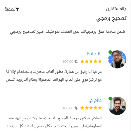
المستقلين
تصفية
تصحيح برمجي
اضمن سلامة عمل برمجياتك لدى العملاء بتوظيف خبير تصحيح برمجي
Rafik B.
100.00
مرحبا أنا رفيق بن عمارة، مطور ألعاب محترف باستخدام Unity
مع تركيز قوي على ألعاب الهواتف المحمولة بنظام أندرويد. تشمل
تخصصاتي ألعاب المنصات ثنائية الأبعاد، وألعاب الاختبارات
ثنائية الأبعاد، وألعاب الجري اللامتناهي ثنائية وثلاثية الأبعاد.
حازم م.
على مر السنين، صقلت مهاراتي لإنشاء ألعاب ألغاز وجاهزة فائقة
100.00
التفاعل باستخدام C#. أدناه، يمكنك استكشاف بعض المشار...
السلام عليكم ، مرحبا بالجميع . انا حازم مثبوت ادرس الهندسة
المعلوماتية في سوريا، اختصاص ذكاء صنعي. اعشق كل مايتعلق