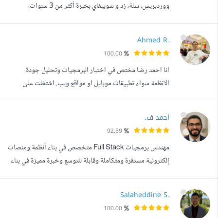
ووردبريس، سلة، زد و شوبيفاي بخبرة أكثر من 3 سنوات.
الخدمات التي أقدمها: - إنشاء المتاجر الالكترونية على المنصات
سلة، زد و شوبيفاي من الصفر حتي يكون جاهز تماما. - تصميم
Ahmed R.
وتطوير مواقع الخدمات، الشركات و المتاجر على ووردبريس. -
100.00
إعداد كل ما يخص الاستضافه والدومين. - اكتشاف الأخطاء و
انا احمد رضا مختص في اختبار البرمجيات وتحليل جودة
مشاكل الأداء المؤثرة عل...
الانظمة سواء تطبيقات موبايل او مواقع ويب. اشتغلت على
مشاريع متنوعة مع شركات في الخليج ومصر وقدرت اساعدهم
في اكتشاف مشاكل حقيقية قبل الإطلاق وتحسين تجربة
احمد ف.
المستخدم ورفع كفاءة النظام اقدم اختبار شامل يغطي الجوانب
92.59
الوظيفية وتجربة المستخدم والاداء والتوافقية وتحليل واجهات
مهندس برمجيات Full Stack متخصص في بناء أنظمة ومنصات
البرمجة. مع القدرة على كتابة حال...
إلكترونية مستقرة ومتكاملة وقابلة للتوسع وخبرة مميزة في بناء
أنظمة ERP / CRM / SaaS . نفذت أنظمة حقيقية تشمل إدارة
العملاء، الحجوزات، العقارات، المخزون، لوحات التحكم، الدفع
Salaheddine S.
الإلكتروني، وتكاملات API، مع خبرة عملية في تحويل الأفكار
100.00
المعقدة إلى منتجات واضحة وسهلة الاستخدام. أعمل باستخدام: