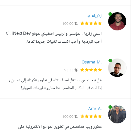
بمجال ال IT وخصوصا بناء وبرمجة تطبيقات الهواتف المحمولة.
اعمل في هذا المجال منذ سنتين . حيث لدي الخبرة الكافية في
زكرياء ح.
كل من : Flutter Framework Laravel Framework
100.00
Django Framework Flask micro Framework PHP
اسمي زكريا ، المؤسس والرئيس التنفيذي لموقع iNext Dev ، أنا
DART JAVA PYTHON UML Language CNN ...
أحب البرمجة وأحب اكتشاف تقنيات جديدة تماما.
Osama M.
93.33
هل تبحث عن مستقل لمساعدتك في تطوير فكرتك إلى تطبيق ،
إذا أنت في المكان المناسب هنا مطور تطبيقات الموبايل
(Android/iOS) ، باستخدام بيئة العمل فلاتر (Flutter)، اقوم
باتمام العمل بكل احترافية، تحصل في النهاية على تطبيقات مرنة
Amr A.
وسريعة ملفتة للنظر وتلبي طلبك بشكل كامل . ثق تماما انك لن
100.00
تحتاج للتعامل مع اي مبرمج تطبيقات موبايل اخر لسبب بسيط ,
مطور ويب متخصص في تطوير المواقع الالكترونية على
لانني سأكون ...