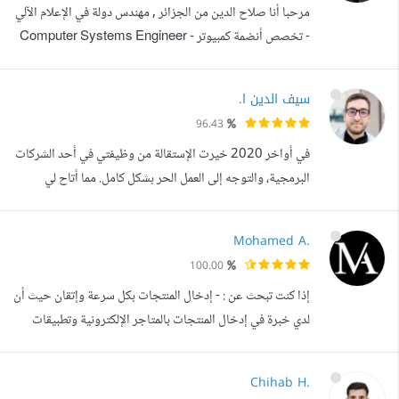
مرحبا أنا صلاح الدين من الجزائر , مهندس دولة في الإعلام الآلي
React js, Ne...
- تخصص أنضمة كمبيوتر - Computer Systems Engineer
و مطور تطبيقات باستخدام تقنية Flutter ( فلاتر ) و لغة Dart (
دارت) و مطور مواقع الويب باستخدام React (رياكت) و
سيف الدين ا.
Backend باستخدام Nodejs PHP و Laravel ( لارافيل ),
96.43
وعندي خبرة في الذكاء الإصطناعي و تطبيقاته في مجال
في أواخر 2020 خيرت الإستقالة من وظيفتي في أحد الشركات
التطبيقات و المواقع و البوت...
البرمجية، والتوجه إلى العمل الحر بشكل كامل. مما أتاح لي
الفرصة لتنفيذ مشاريع أكثر والعمل مع العديد من الشركات
والأفراد الرائعين. أنا سيف الدين الكثيري، مطور ويب مستقل،
Mohamed A.
مختص في لغة البرمجة PHP و إطار العمل Laravel و Vue.js
100.00
في تطوير الواجهات الأمامية. مع أحدث التقنيات الأخرى مثل
إذا كنت تبحث عن : - إدخال المنتجات بكل سرعة وإتقان حيث أن
Livewire، Alpine.j...
لدي خبرة في إدخال المنتجات بالمتاجر الإلكترونية وتطبيقات
الهاتف - كتابة وصف مميز وجذاب لمنتجات متجرك الإلكتروني. -
كتابة بروفايل مؤسسة أو شركة . - تجميع بيانات وإدراجها
Chihab H.
بأكسيل شيت . - ترجمة من الانجليزية للعربية . - كتابة المقالات