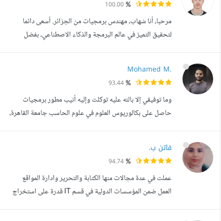
100.00
في أي مجال. - الكتابة باللغة العربية بسرعة تتجاوز 60 كلمة في
مرحبا، أنا شهاب، مهندس برمجيات من الجزائر. أسعى دائما
...
لتحقيق التميز في عالم البرمجة والذكاء الاصطناعي، بفضل
خبرتي الواسعة في برمجة السكريبتات باستخدام Python،
أستطيع بنجاح إيجاد حلول مبتكرة وأتمتع بقدرة فائقة على
Mohamed M.
الأتمتة. تتنوع مهاراتي لتشمل مجالات الذكاء الاصطناعي وبرمجة
93.44
بوتات تلغرام، حيث أنني أسعى لتعزيز التواصل بفعالية عبر هذه
وما توفيقي إلا بالله عليه توكلت وإليه أنيب مطور برمجيات
الوسيلة الشهيرة. م...
حاصل على بكالوريوس العلوم في علوم الحاسب جامعة القاهرة،
بخبرة سنوات في تطوير الأنظمة والتطبيقات البرمجية. بدأت
مسيرتي في العمل الحر عام 2017، وأنجزت هنا على منصة
فاتن ب.
مستقل فقط أكثر من 55 مشروعا بنجاح لعملاء في مجالات
94.74
متنوعة. بالإضافة إلى العديد من المشاريع خارجها. أعمل حاليا
عملت في عدة مجالات منها الكتابة والتحرير وادارة المواقع
كمطور برمجيات محترف (S...
العمل ضمن المؤسسات الدولية في قسم IT قدرة على استخراج
المعلومات وسرعة ودقة، المساعدة والمساندة الادارية، تعديل
ومعالجة البيانات الى جانب كتابة الأبحاث العلمية. مسؤولة