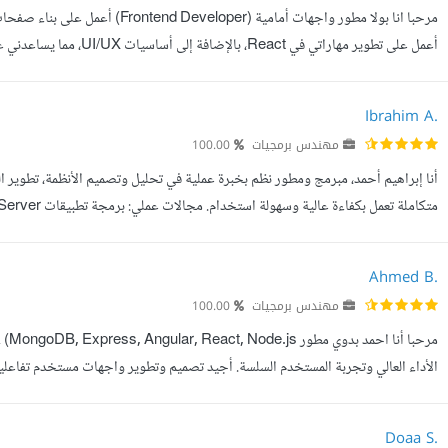
أعمل على تطوير مهاراتي ف
إنشاء صفحات Landing Page تحويل تصميم إلى موقع متجاوب تعديل وتحسين واجهات م...
Ibrahim A.
مهندس برمجيات
100.00
أنا إبراهيم أحمد، مبرمج ومطور نظم بخبرة عملية في تحليل وتصميم الأنظمة، تطوير البر
Dashboard أتمتة المهام والتقارير الذكية (Excel, Power BI) تطوير حلول...
Ahmed B.
مهندس برمجيات
100.00
Node.js وExpress. المهارات: Back-End: تطوير قواعد البيانات باستخدام Mon...
Doaa S.