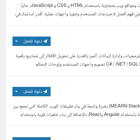
مرحبا انا بولا مطور واجهات أمامية (Frontend Developer) أعمل على بناء صفحات ومواقع ويب متجاوبة باستخدام HTML و CSS و JavaScript, حاليا
ي React، بالإضافة إلى أساسيات UI/UX، مما يساعدني على فهم أفضل لاحتياجات المستخدم وتنفيذ واجهات عملية. أقدر أساعدك في:
دعوة للعمل
مجيات، وإدارة البيانات. أتميز بالقدرة على تحويل الأفكار إلى مشاريع رقمية
متكاملة تعمل بكفاءة عالية وسهولة استخدام. مجالات عملي: برمجة تطبيقات C# / .NET / SQL Server تصميم واجهات المستخدم ولوحات التحكم
دعوة للعمل
مرحبا أنا احمد بدوي مطور MEARN Stack (MongoDB, Express, Angular, React, Node.js) بخبرة واسعة في بناء تطبيقات الويب الكاملة التي تجمع بين
الأداء العالي وتجربة المستخدم السلسة. أجيد تصميم وتطوير واجهات مستخدم تفاعلية باستخدام Angular وReact، بالإضافة إلى بناء خلفيات قوية باستخدام