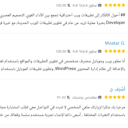
مطور Full Stack
100.00
احترافية باستخدام أحدث التقنيات والمعايير البرمجية. ## أهتم ...
Moataz G.
مطور Full Stack
100.00
وn8n. أمتلك خبرة واسعة في بناء حلول ويب وموبايل متكاملة تتميز بالأداء العالي والتصميم ...
أشرف ح.
مهندس برمجيات
91.43
مرحبا بك شكرا لزيارتك ملفي الشخصي لا تتردد في التواصل معي لطلب استشارة مجان
باستخدام التقنيات المختلفة . أسعى دائما لإنشاء تجربة مستخدم سلسة وفعالة، من خل
العملاء. أحرص على الاستماع لاحتياجات العملاء وتلبية توقعاتهم، وأ...