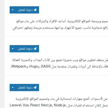
دعوة للعمل
وبرمجة المواقع الإلكترونية. أساعد الأفراد والشركات على بناء مواقع
حتياجاتهم وتحقق أهدافهم. تصميم المواقع - Web Design أصمم مواقع متجاوبة تناسب جميع الأجهزة، بواجهة مستخدم مريحة ومظهر احترافي
دعوة للعمل
 بشغف لتطوير مواقع ويب متميزة تجمع بين الأداء الجذاب والتجربة الفعالة.
لدي خبرة واسعة في تطوير الواجهات الأمامية باستخدام HTML وCSS وJavaScript، بالإضافة إلى أدوات وتقنيات متقدمة مثل SASS، وHugo، وWebpack،
دعوة للعمل
أنا م.إيمان، مهندسة برمجيات متخصصة في تطوير المواقع والتطبيقات على مدار أكثر من 6 سنوات. أتمتع بمهارات استثنائية في بناء وتصميم المواقع الإلكترونية
وتطوير الأنظمة، مما يسمح لي بتقديم حلول مبتكرة ومتقدمة للعملاء. خبرتي الواسعة تشمل إتقان استخدام تقنيات مثل Laravel، Vue، React، Next.js, Node.js,