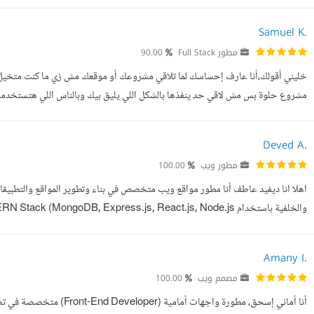
Coffee shop - مجال التجارة الالكترونية ) خبراتي: - خريجة ...
Samuel K.
مطور Full Stack
90.00
خليني أقولك،أنا عارف إحساسك لما تلاقي مشروعك أو موقعك مش زي ما كنت متخيل. ي
مشروع حلوة بس مش لاقي حد ينفذها بالشكل اللي يليق بيك وبالناس اللي هتستخدمه. أ
مشروعك. وعشان كده هدفي أخلصك من أي تعطيل وأقدملك الحل اللي يخليك تتحر...
Deved A.
مطور ويب
100.00
اهلا انا ديفيد عاطف أنا مطور مواقع ويب متخصص في بناء وتطوير المواقع والتطبيقا
للتطوير. أهتم بكتابة كود نظيف ومنظم، وتقديم حلول عملية تلبي احتياجا...
Amany I.
مصمم ويب
100.00