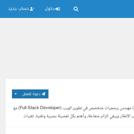
دخول
حساب جديد
دعوة للعمل
تبحث عن موقع يجذب الزائر عند أول نظرة، ويزيد من معدل التحويل هذا تخصصي. أنا مهندس برمجيات متخصص في تطوير الويب (Full-Stack Developer) مع
لأنظار ويبقي الزائر متفاعلا، وأهتم بكل تفصيلة بصرية وتقنية. تقنيات