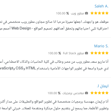
Saleh A.
مطور ويب
100.00
موقعك هو واجهتك، اجعلها مميزة مرحبا انا صالح مجاور، مطور ويب متخصص في تصميم 
احترافية تلبي ا
يتماشى مع هوية مشروعك. تصميم و تطوير صفحات الهبوط. تصميم وتطوير المو...
Mario S.
مطور Full Stack
100.00
أنا ماريو سعد، مطور ويب من مصر وطالب في كلية الحاسبات والذكاء الاصطناعي، أعمل
وnpm. كما أمتلك معرفة في Django لتطوير الواجهات الخلفية، مما يمكنني...
ايمان ا.
مهندس برمجيات
100.00