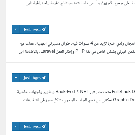
على جميع الأجهزة، وأسعى دائما لتقديم نتائج دقيقة واحترافية تلبي
دعوة للعمل
معك المهندس محمد الهمص أعمل في مجال تكنولوجيا المعلومات، متخصص في هذا المجال ولدي خبرة تزيد عن 4 سنوات فيه. طوال مسيرتي المهنية، عملت مع
مجموعة من الشركات التقنية حيث قمت بتنمية مهاراتي في تطوير الأنظمة والبرمجة. تكمن خبرتي بشكل خاص في لغة PHP وإطار العمل Laravel. بالإضافة إلى
دعوة للعمل
اجعل أفكارك الرقمية تنبض بالحياة مع حلول برمجية احترافية ومبتكرة أنا Full Stack Developer متخصص في NET لل Back-End وتطوير واجهات تفاعلية
باستخدام Angular وأكثر من Front-End Framework، مع خلفية كمصمم Graphic Designer تمكنني من دمج الجانب البصري بشكل مميز في التطبيقات
دعوة للعمل