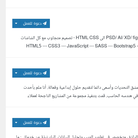
دعوة للعمل
السلام عليكم ورحمة الله و بركاته front end developer - تحويل PSD/ AI/ XD/ figma/PDF/PNG الى HTML CSS - تصميم متجاوب مع كل الشاشات
HTML5 --- CSS3 --- JavaScript --- SASS --- Bootstrap5 --- CSS animation ---  ---
دعوة للعمل
شق التحديات وأسعى دائما لتقديم حلول إبداعية وفعالة. أنا ملم بأحدث
 في هندسه الحاسب. قمت بتنفيذ مجموعة من المشاريع الناجحة لعملاء
دعوة للعمل
لرازق، متخصص في تطوير الويب وتحليل البيانات. إليك نبذة عن خدماتي: ما