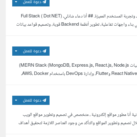
دعوة للعمل
## أحول الأفكار إلى تطبيقات ويب احترافية تجمع بين الأداء القوي، التصميم العصري، وتجربة المستخدم المميزة. ## أنا دعاء شاذلي، Full Stack ( Dot NET)
Developer بخبرة عملية تزيد عن عام في تطوير تطبيقات الويب الحديثة، مع خبرة في بناء واجهات تفاعلية، تطوير أنظمة Backend قوية، وتصميم قواعد بيانات
دعوة للعمل
أنا مطور ويب وموبايل محترف متخصص في تطوير التطبيقات والمواقع باستخدام تقنيات MERN Stack (MongoDB, Express.js, React.js, Node.js)
بالإضافة إلى نظام إدارة المحتوى WordPress، وتطوير تطبيقات الموبايل باستخدام React Native وFlutter، وإدارة DevOps باستخدام AWS، Docker،
دعوة للعمل
ية أنا مطور مواقع إلكترونية ، متخصص في تصميم وتطوير مواقع الويب
ال تصميم وتطوير المواقع والتأكد من وجود العناصر اللازمة لتحقيق أهداف