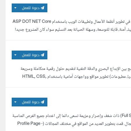
دعوة للعمل
مطور ومبرمج تطبيقات ويب متخصص في .NET، بخبرة عملية تتجاوز خمس سنوات في تطوير أنظمة الأعمال وتطبيقات الويب باستخدام ASP DOT NET Core
اضحة في التنفيذ، آمنة، قابلة للتوسعة، وسهلة الصيانة بعد التسليم سواء كان المشروع جديدا
دعوة للعمل
نين، مصممة ومطورة واجهات أمامية بخبرة تتجاوز 5 سنوات، أدمج بين الإبداع البصري والدقة التقنية لتقديم حلول رقمية متكاملة وسريعة
التنفيذ. خدماتي تشمل: تصميم جرافيك احترافي (شعارات، هوية بصرية، سوشيال ميديا، مطبوعات) تطوير مواقع وواجهات أمامية باستخدام HTML, CSS,
دعوة للعمل
مرحبا بك في صفحتي أنا آية نصار مطورة مواقع ويب ديناميكية (Full Stack Developer) ذات شغف وإصرار وعزيمة تسعى دائما إلى اغتنام جميع الفرص المناسبة
للبداع ولإبراز جودة عملها في المجال الذي لطالما أحبته، ولدي خبرة واسعة في هذا المجال. قمت بتطوير العديد من المواقع في مختلف المجالات (Profile Page -