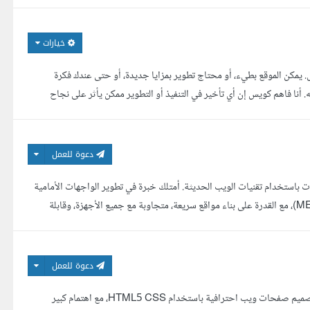
خيارات
مكن الموقع بطيء، أو محتاج تطوير بمزايا جديدة، أو حتى عندك فكرة
نا فاهم كويس إن أي تأخير في التنفيذ أو التطوير ممكن يأثر على نجاح
دعوة للعمل
ت باستخدام تقنيات الويب الحديثة. أمتلك خبرة في تطوير الواجهات الأمامية
والخلفية باستخدام MERN Stack (MongoDB, Express.js, React.js, Node.js)، مع القدرة على بناء مواقع سريعة، متجاوبة مع جميع الأجهزة، وقابلة
دعوة للعمل
أنا أماني إسحق، مطورة واجهات أمامية (Front-End Developer) متخصصة في تصميم صفحات ويب احترافية باستخدام HTML5 CSS، مع اهتمام كبير