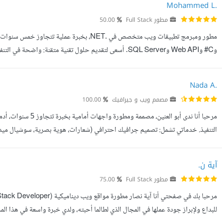
Mohammed L.
مطور Full Stack
50.00
وC# وWeb API وSQL Server. أسعى لتقديم حلول تقنية متقنة: و
بالكامل أو نظاما قائما يحتاج إلى تحسين وتطوير. خدماتي / ماذا أقدم تصميم وت...
Nada A.
مصمم ويب و جيرافيك
100.00
مرحبا أنا ندى أبو الع
JavaScript, ReactJS تصميم وتخصيص مواقع WordPress باحترافية تصميم UX/U...
آية ن.
مطور Full Stack
75.00