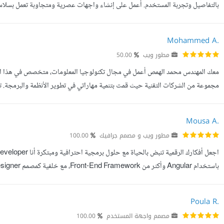
بالتفاصيل وتجربة المستخدم. أعمل على إنشاء واجهات عصرية ومتجاوبة تعمل بسلاسة 
احتياجات العميل. portfolio: https://amany-architect-s...
Mohammed A.
مطور ويب
50.00
ذلك، أنا ماهر في العمل مع قواعد البيانات المتنوعة والواجهات. تشمل خبرتي ...
Mousa A.
مطور ويب و مصمم جرافيك
100.00
الرقمية. أدير المشاريع بشكل متكامل، بدءا من تقسيمها إلى Milestones، اختيار المعماري...
Poula R.
مصمم واجهة المستخدم
100.00