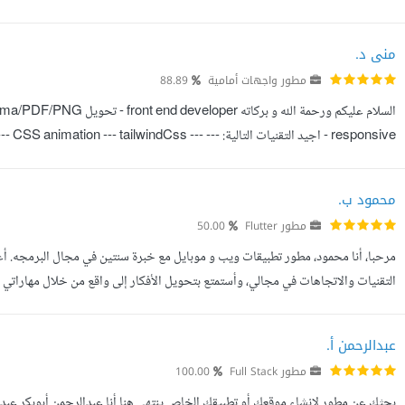
HTML، CSS، و JavaScript لتصميم وتطوير المواقع الديناميك...
منى د.
مطور واجهات أمامية
88.89
responsive - اجيد التقنيات التالية: --- tailwindCss
Reactjs متحصلة على ماجستير في الرياضيات - يمكنني شرح دروس الرياضيات - حل التمارين - انجا...
محمود ب.
مطور Flutter
50.00
مرحبا، أنا محمود، مطور تطبيقات ويب و موبايل مع خبرة سنتين في مجال البرمجه. أع
التقنيات والاتجاهات في مجالي، وأستمتع بتحويل الأفكار إلى واقع من خلال مهاراتي
متنوعين، ما يمنحني الفهم العميق لاحتياجات العملاء والقدرة على تلبيت...
عبدالرحمن أ.
مطور Full Stack
100.00
بحثك عن مطور لإنشاء موقعك أو تطبيقك الخاص ينتهي هنا أنا عبدالرحمن أبوبكر عبدا