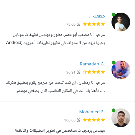
تطوير تطبيقات الويب المتكاملة باستخدام تقنيات ال MERN
Stack. خبرتي لا تقتصر فقط على كتابة الكود، بل تمتد لتشمل
مصعب أ.
هندسة بناء النظام (Software Architecture) لضمان تقديم
75.00
منتج نهائي يتميز بالأداء العالي وسهولة التطوير مستقبلا. لماذا
مرحبا، أنا مصعب أبو معمر، مطور ومهندس تطبيقات موبايل
تختار العمل معي ح...
بخبرة تزيد عن 4 سنوات في تطوير تطبيقات أندرويد (Android
Developer / Engineer) وCross-Platform باستخدام
Flutter، مع التركيز على تقديم تطبيقات مبتكرة وعالية الجودة
Ramadan G.
عبر منصات متعددة. حاصل على درجة البكالوريوس في تطوير
90.91
تطبيقات الموبايل من الجامعة الإسلامية - غزة، وحاصل أيضا
مرحبا انا رمضان ، إن كنت تبحث عن مبرمج يقوم بتطبيق فكرتك
على شهادة Meta Android Dev...
.... فأهلا بك أنت في المكان المناسب الان. بصفتي مهندس
برمجيات و محترف في تطوير تطبيقات الموبايل، فأنا مدفوع
بشغفي لإنشاء تطبيقات لا تلبي فقط توقعات عملائي بل
Mohamed E.
لتتجاوزها أيضا. تكمن خبرتي في الاتي:- برمجة تطبيقات الجوال
100.00
بنظام Android و IOS بناء تصميم التطبيق UI مع خاصيه
مهندس برمجيات متخصص في تطوير التطبيقات والأنظمة
Responsive التعامل مع API...