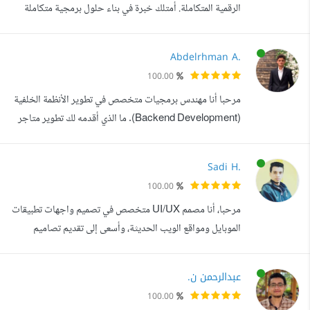
الرقمية المتكاملة. أمتلك خبرة في بناء حلول برمجية متكاملة
بدءا من تحليل المتطلبات وتصميم النظام، وصولا إلى التطوير
والإطلاق وتحسين الأداء. عملت على تطوير تطبيقات للهواتف
Abdelrhman A.
ومنصات ويب وأنظمة إدارية متنوعة، مع التركيز على تقديم
100.00
تجربة استخدام سلسة، وبنية قوية قابلة للتوسع، وحلول تلبي
مرحبا أنا مهندس برمجيات متخصص في تطوير الأنظمة الخلفية
احتياجات المستخدمين بك...
(Backend Development). ما الذي أقدمه لك تطوير متاجر
إلكترونية متكاملة (E-commerce) إدارة منتجات، عربات
تسوق، لوحات تحكم متقدمة برمجة صفحات هبوط (Landing
Sadi H.
Pages) تصميم سريع الاستجابة يحول الزوار إلى عملاء تصميم
100.00
وتطوير REST APIs احترافية ربط الأنظمة والتطبيقات ببعضها
مرحبا، أنا مصمم UI/UX متخصص في تصميم واجهات تطبيقات
بكفاءة عالية قواعد بيانات قوية...
الموبايل ومواقع الويب الحديثة، وأسعى إلى تقديم تصاميم
احترافية تجمع بين الجمال وسهولة الاستخدام لتوفير تجربة
مستخدم مميزة. أمتلك خبرة في تصميم واجهات تطبيقات
عبدالرحمن ن.
Android وiOS، وتصميم مواقع الإنترنت والمتاجر الإلكترونية
100.00
والصفحات التعريفية وصفحات الهبوط، بالإضافة إلى تصميم