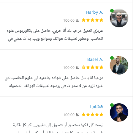
(UI/UX) باستخدام Figma. عندي خبرة كبيرة في بناء تطبيقات
Harby A.
ذات جودة عالية وكفاءة، وأسعى دائما لتقديم حلول تفوق
100.00
توقعات العملاء وتلبي جميع احتياجاتهم. من بين خبراتي: تصميم
عزيزي العميل مرحبا بك أنا حربي، حاصل على بكالوريوس علوم
واجهات التطبيقات (UI/UX) بشكل...
الحاسب، ومطور تطبيقات هواتف ومواقع ويب. بدأت عملي في
مجال البرمجة منذ عام 2017، وخلال هذه الفترة قمت بنشر
العديد من التطبيقات على Google Play، كما أمتلك عددا من
Basel A.
المشاريع مفتوحة المصدر على GitHub. حاولت في معرض
100.00
اعمالي ان اعرض عليك بشكل واضح العديد من المشاريع التي
مرحبا انا باسل حاصل علي شهاده جامعيه في علوم الحاسب لدي
قمت بها .. فضلا تفضل بزيارته و...
خبره تزيد عن 3 سنوات في برمجه تطبيقات الهواتف المحموله
باستخدام Flutter في الشركات و العمل الحر اجيد العمل مع
IOS و Android يمكنني مساعدتك في انشاء تطبيق بكود نظيف
هشام ا.
قابل للتطوير و يعمل بكفائه عاليه و متجاوب مع جميع احجام
100.00
الشاشات و رفعه علي المتاجر App Store و Google Play
ليست كل فكرة تستحق أن تتحول إلى تطبيق... لكن كل فكرة