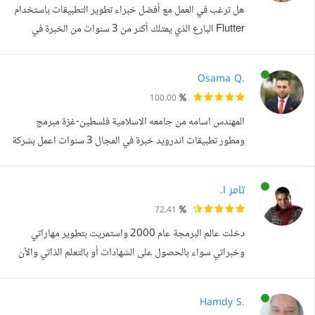
هل ترغب في العمل مع أفضل خبراء تطوير التطبيقات باستخدام
الهوية البصرية والشعارات والإع...
Flutter البارع الذي يمتلك أكثر من 3 سنوات من الخبرة في
تطوير تطبيقات الهواتف المحمولة مع توفر على مدار 24 ساعة لا
يمكنني مساعدة الجميع، ولكن قد نكون ملائمين بشكل كبير إذا
Osama Q.
كنت تسرح بخيالك ويدور في عقلك ما يلي: أنا أعلم ماذا أريد،
100.00
لكنني لا أعرف من أين أبدأ. لا أريد إعادة اختراع العجلة. لا أريد
المهندس اسامه من جامعه الاسلامية فلسطين-غزة مبرمج
أ...
ومطور تطبيقات اندرويد خبرة في المجال 3 سنوات اعمل بشركة
هيكسا للبرمجيات ولدي الكثير من الاعمال على المتجر ولدي
ايضا الكثير من الاعمال في شركات خاصة بامكانك مشاهدة
تامر ا.
اعمالي ...
72.41
دخلت عالم البرمجة عام 2000 واستمريت بتطوير مهاراتي
وخبراتي سواء بالحصول على الشهادات أو بالتعلم الذاتي والآن
وبعد 20 عاما أملك خبرة كبيرة في مجال تحليل الأنظمة
والتصميم والتطوير بداية حصلت على شهادة تقنيات الحاسوب
Hamdy S.
من مدرسة مهنية ثم بعد ذلك من معهد متوسط وبعدها حصلت