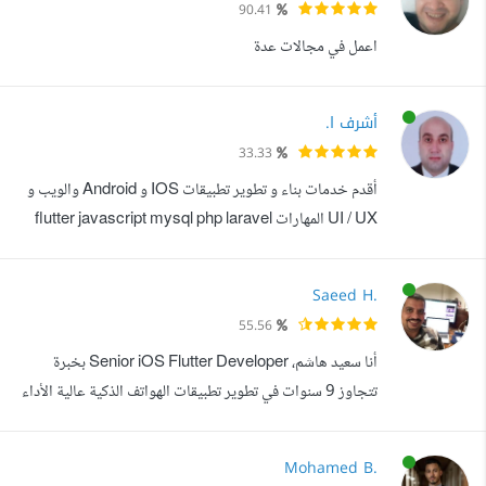
90.41
على شهادة جامعية في هندسة البرمجيات وتابعت للحصول على
اعمل في مجالات عدة
ماجستير في علوم ويب. أهم مشاري...
أشرف ا.
33.33
أقدم خدمات بناء و تطوير تطبيقات IOS و Android والويب و
UI / UX المهارات flutter javascript mysql php laravel
Kotlin تصميم وبرمجة جميع انواع التطبيقات تثبيت واعداد
وتعديل وتحديث جميع انواع السورس كود الموجودة على موقع
Saeed H.
codecanyon تثبيت واعداد وتعديل وتحديث جميع انواع الثيم
55.56
الخاصة ب osclass رفع التطبيق على المتاجر تحديث
أنا سعيد هاشم، Senior iOS Flutter Developer بخبرة
التطبيقات اضافة اللغات والبرمجة...
تتجاوز 9 سنوات في تطوير تطبيقات الهواتف الذكية عالية الأداء
لمنصات iOS و Android، مع خبرة قوية في بناء تطبيقات
Enterprise و Product-based من الفكرة وحتى النشر على
Mohamed B.
المتاجر. أمتلك خبرة عميقة في Swift، Objective-C، Dart،