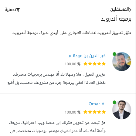
المستقلين
تصفية
برمجة أندرويد
طوّر تطبيق أندرويد لنشاطك التجاري على أيدي خبراء برمجة أندرويد
خير الدين بن عودة م.
100.00
عزيزي العميل، أهلا وسهلا بك أنا مهندس برمجيات محترف،
بفضل الله، لا أكتفي ببرمجة جزء من مشروعك فحسب، بل أضع
نفسي مكانك، أشاركك الحلم، وأقودك نحو تنفيذ ناجح ومتكامل.
أنا شريكك التقني في هذه الرحلة، لا مجرد منفذ في معرض
Omar A.
أعمالي، حاولت أن أقدم لك نظرة واضحة على مجموعة من
100.00
المشاريع التي نفذتها . يسعدني تصفحك له، ولا تتردد أبدا في
هل تبحث عن تحويل فكرتك إلى منصة ويب احترافية، سريعة،
التواصل معي لأي استفسار أ...
وآمنة أهلا بك، أنا عمر الشيخ، مهندس برمجيات متخصص في