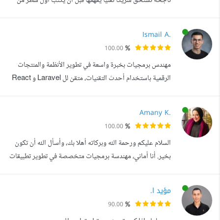
ناجحة تستحق شريكا تقنيا يفهمها قبل أن يكتب أول سطر من
الكود. أنا هشام البلبيسي، مهندس ومطور تطبيقات Flutter بخبرة
تزيد عن 4 سنوات في تطوير تطبيقات Android وiOS. لا أركز
Ismail A.
على كتابة الكود فقط، بل أحرص على فهم فكرة المشروع
100.00
وأهدافه، ثم تحويلها إلى تطبيق يحقق أهداف المشروع، ويوفر
مهندس برمجيات بخبرة واسعة في تطوير الأنظمة والمنتجات
تجربة استخدام سلسة، وي...
الرقمية باستخدام أحدث التقنيات، متقن لل Laravel و React
مع خبرة عملية في بناء واجهات مستخدم تفاعلية، أنظمة إدارة
البيانات، والتكامل مع واجهات برمجية معقدة. يتميز بقدرة عالية
Amany K.
على تحليل المتطلبات وتحويلها إلى حلول عملية قابلة للتوسع،
100.00
إضافة إلى اهتمام خاص بتحسين الأداء، كتابة كود نظيف،
السلام عليكم ورحمة الله وبركاته أهلا بك، وأسأل الله أن تكون
واعتماد أفضل ...
بخير. أنا أماني، مهندسة برمجيات متخصصة في تطوير تطبيقات
الهواتف الذكية والمواقع الإلكترونية، ولدي خبرة في تنفيذ أكثر من
100 مشروع في الخليج العربي، مصر وأوروبا، مع فريق عمل
مؤيد ا.
متخصص يمتلك خبرة كبيرة في تنفيذ مختلف أنواع المشاريع
90.00
التقنية. قمت بالعمل على مشاريع متنوعة في مجالات التجارة