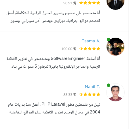
90.91
Flutter، مع إتقان Clean Architecture، MVVM، SOLID
أنا متخصص في تصميم وتطوير الحلول الرقمية المتكاملة، أعمل
Principles، BLoC/Cubit، والتعامل...
كمصمم مواقع، جرافيك ديزاينر، مهندس أمن سيبراني، ومدير
مشاريع رقمية بخبرة عملية قوية، أساعد الشركات وأصحاب
المشاريع على بناء حضور رقمي احترافي يحقق نتائج حقيقية
Osama A.
وقابلة للقياس. خريج كلية الحاسبات والمعلومات جامعة
100.00
المنصورة، وخريج المعهد القومي لتكنولوجيا المعلومات (ITI)،
أنا أسامة، Software Engineer ومتخصص في تطوير الأنظمة
وحاصل على شهادات معتمدة ...
الرقمية والمتاجر الإلكترونية بخبرة تتجاوز 5 سنوات في بناء
حلول احترافية وقابلة للتوسع. أمتلك خبرة قوية في:
WordPress / WooCommerce Odoo ERP API
Nabil T.
Integrations Automation Systems Server
83.33
Management وأعمل على تنفيذ مشاريع متكاملة تشمل:
نبيل من فلسطين مطور PHP Laravel, أعمل منذ بدايات عام
تصميم وتطوير المواقع والمتاجر الإلكترونية، بناء الأنظمة
2004 في مجال الويب, تطوير الأنظمة ,بناء المواقع التفاعلية
المخصصة، ر...
وتطبيقات الموبايل, إضافة إلى الخبرة العالية في تسريع مواقع
الإنترنت وتحسين ظهورها في محركات البحث. سبق وأن أطلقت