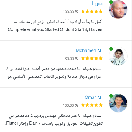
عمرو أ.
أول مبادرة بالشرق الأوسط لحوسبة المنهاج العلمي لطلبة الثانوية
100.00
العامة في فلسطين, كما قمت ببناء أول موقع لتوصيل طلبات
أكمل ما بدأت أو لا تبدأ، أنصاف الطرق تؤدي الى متاهات ...
المطاعم في...
Complete what you Started Or dont Start it, Halves
Roads Lead to Mazes ... عني: مطور ومبرمج عربي مصري.
About me: Egyptian and Arabian developer and
Mohamed M.
programmer.
80.00
السلام عليكم، أنا محمد محمود من مصر، أمتلك خبرة تمتد إلى 7
اعوام في مجال صناعة وتطوير الألعاب. تخصصي الأساسي هو
تطوير الألعاب بشكل متكامل، مع تركيز خاص على التصميم ثنائي
الأبعاد وواجهات المستخدم. على مدار مسيرتي المهنية، اكتسبت
Omar M.
مهارات متعددة ساهمت في إنجاز العديد من المشاريع الناجحة،
100.00
ومن أبرز هذه المهارات: كتابة المحتوى الإبداعي: القدرة على
السلام عليكم أنا عمر مصطفي مهندس برمجيات متخصص في
كتابة م...
تطوير تطبيقات الموبايل والويب باستخدام Dart وإطار Flutter،
وأعمل أيضا كمصمم واجهات مستخدم وتجربة مستخدم