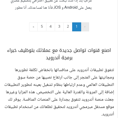
مرحبا بك إذا كنت تبحث عن تطبيق احترافي بتصميم عصري
الإلكترو...
يعمل على Android و iOS، فأنا هنا لمساعدتك. أنا مطور
تطبيقات باستخدام Flutter بخبرة تزيد عن 5 سنوات، وحاصل
على درجة البكالوريوس في تطوير البرمجيات. عملت خلال هذه
»
5
4
3
2
1
‹
الفترة مع شركات برمجية وعملاء من دول مختلفة عبر منصات
العمل الحر، وقمت ببناء ونشر تطبيقات حقيقية موجودة حاليا
على Google Play و App Store،...
اصنع قنوات تواصل جديدة مع عملائك بتوظيف خبراء
برمجة أندرويد
تتفوق تطبيقات أندرويد على منافساتها بانخفاض تكلفة تطويرها
ومجانيتها على المتجر إلى جانب ارتفاع نصيبها من حصة سوق
التطبيقات العالمي وعدم ارتباطها بنظام تشغيل بعينه لتطوير التطبيقات
إضافة إلى المرونة والقدرة العالية على التخصيص، هذه المزايا وغيرها
جعلت منصة أندرويد تتفوق بجدارة على المنصات المنافسة. يوفر لك
موقع مستقل مبرمجي أندرويد لتحقيق تطلعاتك من استخدام تطبيقات
أندرويد.