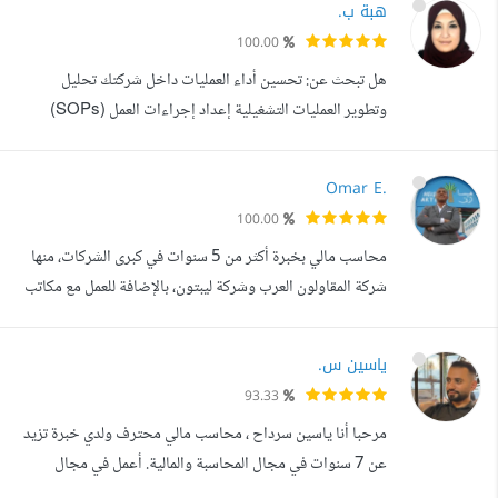
هبة ب.
كافة التحويلات الخاصة بالعملاء على حسابات الشركة المختلفة
100.00
اون لاين وتسجيلها على حساب العميل 4-تسجيل المصروفات
هل تبحث عن: تحسين أداء العمليات داخل شركتك تحليل
البنكية شهريا 5-متابعة اسبوعية /شهري...
وتطوير العمليات التشغيلية إعداد إجراءات العمل (SOPs)
وتوثيق الإجراءات التشغيلية تحويل العمليات التشغيلية إلى
نماذج ومؤشرات وتقارير سهلة المتابعة والتقييم أمتلك خبرة
Omar E.
مهنية تمتد لأكثر من 13 عاما في القطاع المصرفي، شملت
100.00
مجالات خدمة العملاء، العمليات البنكية، التجارة الخارجية، وأكثر
محاسب مالي بخبرة أكثر من 5 سنوات في كبرى الشركات، منها
من خمس سنوات في التدق...
شركة المقاولون العرب وشركة ليبتون، بالإضافة للعمل مع مكاتب
محاسبة وتجار. متخصص في: إعداد القوائم المالية بكل دقة
واحترافية إعداد وتقديم الإقرارات الضريبية تنفيذ الفواتير
ياسين س.
الإلكترونية طبقا للمعايير المطلوبة تقديم كافة خدمات المحاسبة
93.33
وتنظيم الحسابات للشركات والأفراد هدفي إن شغلك يبقى منظم
مرحبا أنا ياسين سرداح ، محاسب مالي محترف ولدي خبرة تزيد
ومحسوب ص...
عن 7 سنوات في مجال المحاسبة والمالية. أعمل في مجال
المحاسبة بشغف ومهارة، وأستمتع بتحليل الأرقام وتقديم التقارير