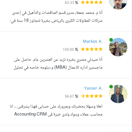
83.33
-شيب روكيت ) ومتابعة الكشوفات والعمولات متابعة حسابات
أنا م. محمد جمعة, مدير قسم المناقصات والتأهيل في إحدى
الشركات الوسيطة ...
شركات المقاولات الكبرى بالرياض، بخبرة تتجاوز 18 سنة في:
إعداد وتجهيز العروض الفنية والمالية للمشاريع الحكومية
والخاصة. دراسة كراسات الشروط والمواصفات وتحليل
Markos A.
متطلبات المشاريع. صياغة المستندات الرسمية والتقارير وفق
100.00
معايير دقيقة. متابعة إجراءات التأهيل والتسجيل لدى الجهات
أنا صيدلي مصري بخبره تزيد عن العشرين عام. حاصل على
المختلفة الحكومية والخاصة....
ماجستير اداره الاعمال (MBA) و دبلومه خاصه في تحليل
البيانات و شهادات عده في مهارات البيع و التواصل و التسويق و
التسعير و التفاوض و شهاده الTOT الخاصه بتدريب المدربين ،
Yasser A.
أعمل كمدير للمناقصات، الForecasting و الذكاء التنافسي ،
96.67
وإدارة الإيرادات، مع خبرة قيادية متقدمة في إدارة الأعمال
اهلا وسهلا بحضرتك وبمرورك على حسابى فهذا يشرفنى .. انا
والعمليات التجارية...
محاسب عملاء وبنوك ولدى خبرة فى Accounting CRM
ERP System Odoo 1- انشاء حساب عملاء 2-تسجيل
اوراق القبض (شيكات / كمبيالات ) على حساب العملاء 3- متابعة