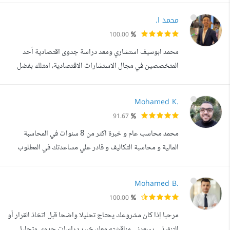
المالية الدقيقة التي تساعد الشركات والأفراد على اتخاذ قرارات
محمد ا.
مالية مستنيرة. مهاراتي: - إعداد التقارير المالية الدورية، بما في
100.00
ذلك الميزانيات والقوائم الربح والخسارة. - مراجعة وتحليل ...
محمد ابوسيف استشاري ومعد دراسة جدوى اقتصادية أحد
المتخصصين في مجال الاستشارات الاقتصادية، امتلك بفضل
الله وحمده خبرة واسعة تمتد لأكثر من 5سنوات في تقديم
الدراسات الاقتصادية الدقيقة والشاملة. أتميز بقدرتي الفائقة على
Mohamed K.
تحليل البيانات الاقتصادية وتقديم رؤى استراتيجية تساعد
91.67
الشركات والمشروعات في اتخاذ قرارات مبنية على أسس علمية
محمد محاسب عام و خبرة اكثر من 8 سنوات في المحاسبة
ومدروسة. مجالات الخبرة: إ...
المالية و محاسبة التكاليف و قادر علي مساعدتك في المطلوب
يوميا و متابعة حساباتك عن بعد قادر علي العمل علي اي برنامج
تريدة باذن الله و عندي خبرة في برامج السحابية :- 1- دفتره
Mohamed B.
Daftra 2- أودو Odoo 3-كويك بوكس QuickBooks 4-
100.00
زوهو ZOHO 5- اكس زيرو Xero 6- قيود Qoyod 7- فوم
مرحبا إذا كان مشروعك يحتاج تحليلا واضحا قبل اتخاذ القرار أو
Vom 8- ألف ياء 9- وافق 10- Aumet ...
التنفيذ _ يسعدني مناقشته معك خبير دراسات جدوى وتحليل