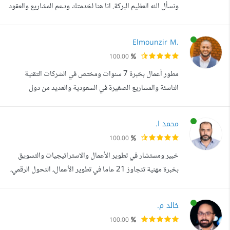
ونسأل الله العظيم البركة. انا هنا لخدمتك ودعم المشاريع والعقود
المدنية و التجارية والقانونية والشراكة في المحلات التجارية
وتاسيس العقود القانونية المعتمدة في الجهات ذات العلاقة ولدي
Elmounzir M.
دورة مكثفه في صياغة العقود القانونية بمكتب محاماه معروف
100.00
بالمملكة والحصول على دورة من وزارة العدل السعودية في...
مطور أعمال بخبرة 7 سنوات ومختص في الشركات التقنية
الناشئة والمشاريع الصغيرة في السعودية والعديد من دول
المنطقة, وساعدت 28 شركة ناشئة علي الانطلاق والنمو والتوسع
وأيضا التحضير للجولات الاستثمارية, هذه أهم خدماتي: 1-
محمد ا.
استشارات الشركات الناشئة Startups consultation اذا كنت
100.00
تواجه صعوبة في بدء شركتك الناشئة او تسعي لتطويرها وجذب
خبير ومستشار في تطوير الأعمال والاستراتيجيات والتسويق
المستثمرين, انا هنا لمساع...
بخبرة مهنية تتجاوز 21 عاما في تطوير الأعمال، التحول الرقمي،
إدارة الاستراتيجيات، بناء وإعادة هيكلة الشركات، قيادة المشاريع
الكبرى، وتحسين الأداء التشغيلي والمالي. قدمت استشارات
خالد م.
احترافية لأكثر من 280 شركة ومؤسسة في دول مثل: مصر،
100.00
تركيا، هولندا، فرنسا، أوغندا، ليبيا، السعودية، الإمارات، مما مكنني