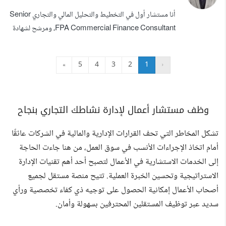
سنة كمدقق مالى من اكبر المكاتب فى العالم BDO
أنا مستشار أول في التخطيط والتحليل المالي والتجاري Senior
international Egypt -خبره في اقرارات الزك...
FPA Commercial Finance Consultant، ومرشح لشهادة
FMVA من Corporate Finance Institute (CFI). أساعد
أصحاب الشركات ومجالس الإدارة والفرق التنفيذية على تحويل
»
5
4
3
2
1
‹
البيانات المالية والتجارية إلى قرارات واضحة وقابلة للتنفيذ.
أعمل في طبقة التحليل ودعم القرار التي تأتي بعد المحاسبة،
بحيث لا يقتصر دوري على...
وظف مستشار أعمال لإدارة نشاطك التجاري بنجاح
تشكل المخاطر التي تحف القرارات الإدارية والمالية في الشركات عائقًا
أمام اتخاذ الإجراءات الأنسب في سوق العمل، من هنا جاءت الحاجة
إلى الخدمات الاستشارية في الأعمال لتصبح أحد أهم تقنيات الإدارة
الاستراتيجية وتحسين الخبرة العملية. تتيح منصة مستقل لجميع
أصحاب الأعمال إمكانية الحصول على توجيه ذي كفاء تخصصية ورأي
سديد عبر توظيف المستقلين المحترفين بسهولة وأمان.