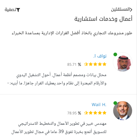
المستقلين
تصفية
أعمال وخدمات استشارية
طور مشروعك التجاري باتخاذ أفضل القرارات الإدارية بمساعدة الخبراء
نواف ا.
85.71
محلل بيانات ومصمم أنظمة أعمال. أحول التشغيل اليدوي
والأرقام المبعثرة إلى نظام واحد يعطيك القرار جاهزا. ما أبنيه: -
أنظمة Excel و Google Sheets تدير المبيعات والمخزون
والموظفين والطلبات. - لوحات قرار ومؤشرات أداء (KPIs) على
Wail H.
Excel أو Power BI. - أتمتة العمليات المتكررة وموظفين
78.95
رقميين يشتغلون بدلك. - نماذج مالية ودراسات جدوى. - تنظيف
مهندس خبير في تطوير الأعمال والتخطيط الاستراتيجي
البيانات وبناء ال...
للتسويق أتمتع بخبرة تفوق 39 عاما في مجال تطوير الأعمال