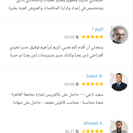
استشاري تدريب وتطوير ومدير عمليات واستشاري إداري
ألتزم بالسرية الك...
ومتخصص في إعداد وإدارة المناقصات والعروض الفنية بخبرة
عملية تتجاوز 20 عاما في إدارة العمليات وتطوير الأداء
المؤسسي وتصميم وتنفيذ البرامج والحقائب التدريبية وإدارة
كريم ا.
المشاريع ودعم التحول الرقمي في قطاعات متعددة تشمل
100.00
التدريب والضيافة والخدمات المؤسسية أساعد الشركات
يسعدني أن أقدم لكم نفسي، كريم إبراهيم توفيق، مدير تنفيذي
والمؤسسات ورواد الأعمال على تحليل الاحت...
افتراضي (عن بعد) وكذلك مدير مشروعات (عن بعد) ذو خبرة
واسعة تزيد عن 35 عاما في إدارة المشاريع ومكاتب إدارة
المشاريع (PMO)، مع سجل حافل في تقديم حلول استراتيجية
Saied N.
مبتكرة وتحقيق تحسينات مستدامة في الأداء. المهارات
100.00
المكتسبة: - القيادة الاستراتيجية وصنع القرار (Strategic
سعيد ناجي :- - حاصل على بكالوريس تجارة بجامعة القاهرة -
Leadership Decision Making) ...
شعبة محاسبة - محاسب قانونى معتمد - حاصل على شهادة
CMA من معهد ima بالولايات المتحدة الأمريكية - حاصل على
دبلومة المعايير الدولية IFRS Diploma in international
Ahmed A.
Financial Reporting From ACCA - اشتغلت اكثر من 7
85.71