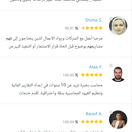
مشاريع وتحليل مالي للمشاريع Feasibility Study Project
Analysis Financial Analysis Risk Analysis المجالات
Shima S.
التي أعمل عليها دراسات الجدوى (Feasibility Study) تحليل
90.91
المشاريع وفرص الاستثمار (Project Analysis) التحليل المالي
مرحبا أعمل مع الشركات ورواد الأعمال الذين يحتاجون إلى فهم
للمشاريع (Financia...
مشاريعهم بوضوح قبل اتخاذ قرار الاستثمار أو التنفيذ كثير من
الأفكار تبدو واعدة في البداية لكن بدون تحليل دقيق للتكاليف
والإيرادات والمخاطر قد يتحول المشروع إلى قرار غير مدروس
Alaa F.
لذلك أركز على تحويل الأفكار والمشاريع إلى أرقام وتحليلات
100.00
واضحة تساعد أصحاب المشاريع على اتخاذ قرارات مبنية على
محاسب بخبرة تزيد عن 10 سنوات في إعداد التقارير المالية
بيانات ...
وتنظيم القيود المحاسبية بدقة واحترافية. أقدم خدمات
محاسبية متكاملة تشمل: تنظيم القيود اليومية والتسويات البنكية
إعداد ومراجعة التقارير المالية الشهرية والسنوية ضبط
Raouf A.
الحسابات وترتيب البيانات المحاسبية لضمان دقة السجلات
100.00
المالية تقديم الدعم المحاسبي بما يتناسب مع طبيعة نشاط العميل