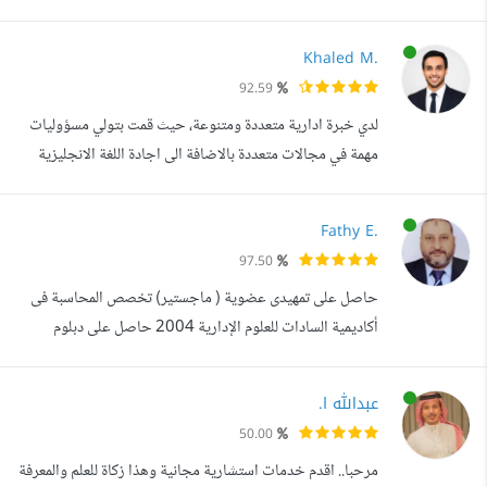
والتسويق، حيث عملت مع مجموعة واسعة من الشركات
والمنظمات والهيئات. أنا متخصص في السوق الخليجي، مع تركيز
Khaled M.
خاص على الأسواق الإماراتية والسعودية، مما يمنحني فهما عميقا
92.59
لاحتياجات السوق وخصائصه. المهارات الأساسية: تحليل
لدي خبرة ادارية متعددة ومتنوعة، حيث قمت بتولي مسؤوليات
البيانات: قدرة عالية على تحليل ال...
مهمة في مجالات متعددة بالاضافة الى اجادة اللغة الانجليزية
اجادة تامة. لدي خلفية قوية في إدارة المشروعات والأعمال،
حيث قمت بالعمل على عدة مشاريع في الجامعة الأمريكية وقمت
Fathy E.
بتنسيق برنامج الدراسات العليا في الجامعة الفرنسية اسلسكا
97.50
والعمل في برنامج ادارة اللغة الانجليزية بمكتب الامديست التابع
حاصل على تمهيدى عضوية ( ماجستير) تخصص المحاسبة فى
للسفار...
أكاديمية السادات للعلوم الإدارية 2004 حاصل على دبلوم
دراسات عليا تخصص إدارة أعمال فى أكاديمية السادات للعلوم
الادارية 2003 حاصل على بكالوريوس المحاسبة فى كلية
عبدالله ا.
التجارة جامعة الاسكدرية 1989 وقد تدرجت فى السلم
50.00
الوظيفى على مدار أكثر من 36 عاما حتى شغلت منصب مدير
مرحبا.. اقدم خدمات استشارية مجانية وهذا زكاة للعلم والمعرفة
القطاع المالى لشركة الاحمدية للتجارة والم...