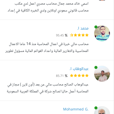
اسمي خالد محمد جمال محاسب مصري اعمل لدي مكتب
م...
محاسب قانوني سعودي اونلاين ولدي الخبره الكافية في إعداد
القوائم المالية والضرائب والحسابات في المملكه العربية
السعودية ومصر ايضا خبره تفوق ال١٠ سنوات ومهاراتي تتمثل
محمد ا.
في الآتي: ١- إعداد قوائم ماليه ٢- امساك حسابات ماليه ٣- اعداد
95.45
اقرارات القيمة المضافة في مصر والسعودية ٤-اعداد اقرار
محاسب مالي خبرة في اعمال المحاسبة منذ 14 عاما الاعمال
ضريبه الدخل والزكاة ٥- ا...
المحاسبية والتقارير المالية واعداد القوائم المالية مسؤول تطوير
نظام المحاسبة لشركة تقنية سعودية معرفة مفصلة بنظام الفوترة
الالكترونية والذي تم تطبيقه في المملكة العربية السعودية خبرة
عبدالوهاب ا.
في العمل على معظم البرامج المحاسبية مثل برنامج
85.71
QuickBooks والعمل على نظام Oracle وخبرة ممتازة على
عبدالوهاب الصالح محاسب مالي عن بعد (أون لاين ) مجاز في
البرامج السحابي...
المحاسبة أعمل حاليا لصالح شركة في المملكة العربية السعودية
كمحاسب مبيعات ورواتب ( عمل اون لاين ) المهام : سحب
المبيعات الخاصة بالشركة من موقع أمازون وتسجيلها على النظام
Mohammed G.
المحاسبي عمل المطابقات مع شركات الشحن ( ناقل - ستارلينك