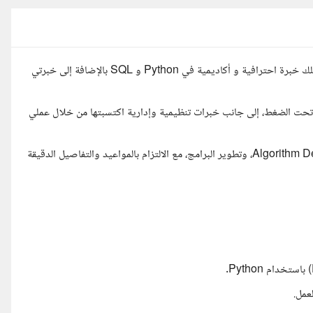
مرحبا، أنا زياد الخزامي، مهندس حاسبات متخصص في علوم البيانات، أمتلك خبرة احترافية و أكاديمية في Python و SQL بالإضافة إلى خبرتي
مل تحت الضغط، إلى جانب خبرات تنظيمية وإدارية اكتسبتها من خلال عملي
أسعى دائمًا لتقديم حلول تقنية عالية الجودة في تحليل البيانات، ِو Algorithm Design، وتطوير البرامج، مع الالتزام بالمواعيد والتفاصيل الدقيقة