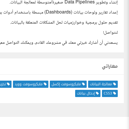
إنشاء وتطوير Data Pipelines صغيرة/متوسطة لمعالجة البيانات.
إعداد تقارير ولوحات بيانات (Dashboards) مبسطة باستخدام أدوات برمجية.
تقديم حلول برمجية وخوارزميات لحل المشكلات المتعلقة بالبيانات.
لنتواصل!
يسعدني أن أشارك خبرتي معك في مشروعك القادم، ويمكنك التواصل معي
مهاراتي
معالجة البيانات
مايكروسوفت إكسل
مايكروسوفت وورد
تخزين
CSS3
إدخال بيانات