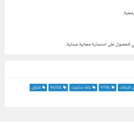
 للحصول على استشارة مجانية مبدئية.
 البيانات
HTML
جافا سكريبت
MySQL
بايثون