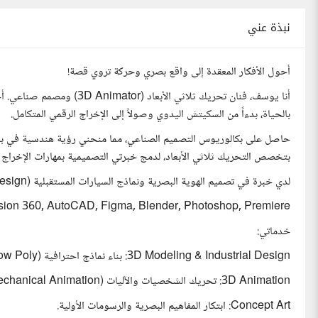
نبذة عني
أحول الأفكار المعقدة إلى واقع بصري وحركة تروي قصة!
أنا يوسف، فنان تحريك ثلاثي ال
بالحياة، بدءاً من السكيتش اليدوي وصولاً إلى الإخراج الرقمي المتكامل.
بتخصص التحريك ثلاثي الأبعاد، لدمج خبرتي التصميمية بمهارات الإخراج ا
لدي خبرة في تصميم الهوية البصرية ونماذج السيارات المستقبلية (Concept Design)، مع إتقان كامل ل Pipeline العمل باستخدام:
sion 360, AutoCAD, Figma, Blender, Photoshop, Premiere.
خدماتي:
3D Modeling & Industrial Design: بناء نماذج احترافية (High/Low Poly)
3D Animation: تحريك الشخصيات والآليات (Walk Cycles & Mechanical Animation).
Concept Art: ابتكار المفاهيم البصرية والرسومات الأولية.