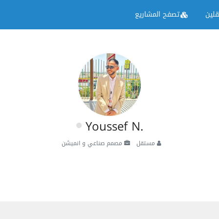
لين
تصفح المشاريع
Youssef N.
مستقل
مصمم صناعي و انميشن