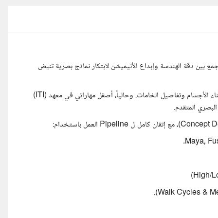
أبعاد (3D Animator) ومصمم صناعي. أجمع بين دقة الهندسة وإبداع الأنيميشن لابتكار نماذج بصرية تنبض
حاصل على بكالوريوس التصميم الصناعي، مما منحني رؤية هندسية في بناء الأجسام وتفاصيل الخامات. وحالياً، أصقل مهاراتي في معهد (ITI)
لبصري المتقدم.
Maya, Fu