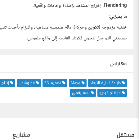
Rendering: إخراج المشاهد بإضاءة وخامات واقعية.
ما يميزني:
خلفية مزدوجة (تكوين وحركة)، دقة هندسية متناهية، والتزام بأحدث تقنيات ال Pipeline ا
يسعدني التواصل لنحول فكرتك القادمة إلى واقع ملموس!
مهاراتي
طباعة ثلاثية الأبعاد
Maya
تصميم 3D
فوتوشوب
إنتاج 
مونتاج فيديو
رسم رقمي
مستقل
مشاريع