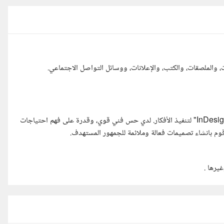
الملصقات، والكتب، والإعلانات، ووسائل التواصل الاجتماعي.
أستخدم أدوات مثل برامج "Adobe Photoshop" و"Illustrator" و"InDesign" لتنفيذ الأفكار. لدي حس فني قوي، وقدرة على فهم احتياجات
أقوم بانشاء تصميمات فعالة وملائمة للجمهور المستهدف.
يرها .