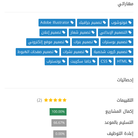
مهاراتي
فوتوشوب
تصميم جرافيك
Adobe Illustrator
التصميم الإبداعي
تصميم شعار
تصميم إعلان
تصميم بوسترات
تصميم بنرات
تصميم موقع إلكتروني
تصميم كروت شخصية
تصميم نشرات
تصميم صفحات الهبوط
HTML
CSS
جافا سكريبت
بوتستراب
إحصائيات
التقييمات
(2)
إكمال المشاريع
100.00%
التسليم بالموعد
66.67%
إعادة التوظيف
0.00%