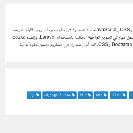
أنا مطوّر ويب متخصص في Laravel وVue.js وBootstrap وHTML وCSS وJavaScript. أمتلك خبرة في بناء تطبيقات ويب قابلة للتوسّع
وفعّالة، مع التركيز على كتابة كود نظيف وتوفير تجربة مستخدم سلسة. تشمل مهاراتي تطوير الواجهة الخلفية باستخدام Laravel، وإنشاء تفاعلات
الواجهة الأمامية باستخدام Vue.js، وتصميم واجهات متجاوبة باستخدام Bootstrap وCSS. كما أنني مشارك في مشاريع تضمن حلولاً عالية
ت
HTML
جافا
PHP
هندسة البرمجيات
SQL