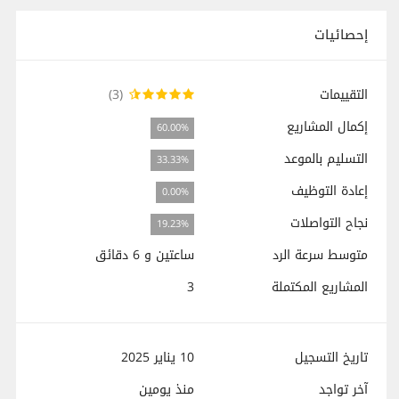
إحصائيات
التقييمات
(3)
إكمال المشاريع
60.00%
التسليم بالموعد
33.33%
إعادة التوظيف
0.00%
نجاح التواصلات
19.23%
متوسط سرعة الرد
ساعتين و 6 دقائق
المشاريع المكتملة
3
تاريخ التسجيل
10 يناير 2025
آخر تواجد
منذ
يومين