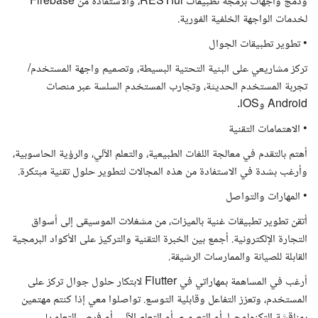
ودمج واجهات برمجة تطبيقات RESTful، والاستفادة من Firebase
لخدمات الواجهة الخلفية الفورية.
• تطوير تطبيقات الجوال
تركز مشاريعي على البنية التحتية البسيطة، وتصميم واجهة المستخدم/
تجربة المستخدم الحديثة، وتجارب المستخدم السلسة عبر منصات
Android وiOS.
• الاهتمامات التقنية
أهتم بالتقدم في معالجة اللغات الطبيعية، والتعلم الآلي، والرؤية الحاسوبية،
وأرغب بشدة في الاستفادة من هذه المجالات لتطوير حلول تقنية مبتكرة.
• المهارات والتواصل
أتقن تطوير تطبيقات غنية بالميزات، من مشغلات الموسيقى إلى أسواق
التجارة الإلكترونية. أجمع بين الخبرة التقنية والتركيز على الأكواد البرمجية
القابلة للصيانة والممارسات الرشيقة.
أرغب في المساهمة بمهاراتي في Flutter لابتكار حلول جوال تركز على
المستخدم، وتعزز التفاعل وقابلية التوسع. تواصلوا معي إذا كنتم مهتمين
بمناقشة التكنولوجيا، أو التصميم، أو التعلم الآلي، أو فرص التعاون!