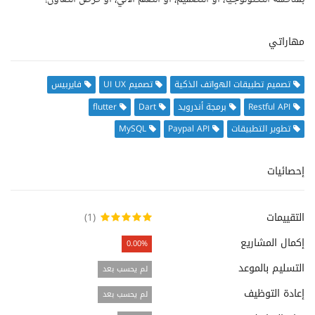
مهاراتي
تصميم تطبيقات الهواتف الذكية
تصميم UI UX
فايربيس
Restful API
برمجة أندرويد
Dart
flutter
تطوير التطبيقات
Paypal API
MySQL
إحصائيات
التقييمات
(1)
إكمال المشاريع
0.00%
التسليم بالموعد
لم يحسب بعد
إعادة التوظيف
لم يحسب بعد