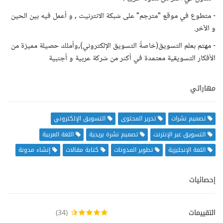
- متطوع في موقع "مترجم" على شبكة الانترنيت , و أعمل فيه بين الحين
و الآخر.
- مهتم بعلم التسويق(خاصةً التسويق الإلكتروني),وأملك حصيلة مميزة من
الأفكار التسويقية معتمدة في أكثر من شركة عربية و أجنبية
مهاراتي
تصميم نشرات
تحرير المحتوى
التسويق الإلكتروني
التسويق عبر الإنترنت
تصميم نشرة بريدية
اللغة العربية
اللغة الإنجليزية
تطوير المدونات
كتابة مقالات
إنشاء مدونة
إحصائيات
التقييمات
(34)