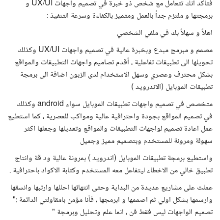
فتأكد أنك تتعامل مع شخص ذو خبرة في تصميم واجهات UX/UI و
برمجتها و ملتزم جداً بالعمل ومتميز بالكفاءة وسرعة التنفيذ :
اهلاً و سهلاً بك في ملفي الشخصي
مصمم و مبرمج مبدع وبخبرة عالية في تصميم واجهات UX/UI وكذلك
تحويلها الى تطبيقات تفاعلية ، أقدم تصاميم واجهات التطبيقات والمواقع
بشكل محترف وعصري وسهل الاستخدام لدى الزبون اضافة الى برمجة
تطبيقات الموبايل (الاندرويد )
متخصص في تصميم واجهات تطبيقات الموبايل سواء android وكذلك
في تصميم المواقع بجودة واحترافية عالية ومواكب للعصرية ، كما استطيع
عمل اعادة تصميم لواجهات التطبيقات والمواقع وتعديلها وجعلها اكثر
سهولة ومرونة للمستخدم وبتصميم مميز وجميل
واستطيع برمجة تطبيقات الموبايل (اندرويد ) بمرونة عالية ود قة وانتاج
تطبيق خالي من الاخطاء ليتفاعل معه المستخدم وكتابة الاكواد باحترافية .
عملت على مشاريع عديدة من البداية وحتى انتهائها احللها وارتبها وانسقها
وارسمها بشكل اولي ثم اصممها و ابرمجها ، فأنا مؤمن بامقاولتي الدائمة :"
تصميم الواجهات ليس فقط فن ، انما علم وتحليل وبرمجة "