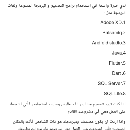
لدي خبرة واسعة في استخدام برامج التصميم و البرمجة المتنوعة ولغات
البرمجة مثل :
1.Adobe XD
2.Balsamiq
3.Android studio
4.Java
5.Flutter
6. Dart
7.SQL Server
8.SQL Lite
اذا كنت تريد تصميم جذاب ، دقة عالية ، وسرعة استجابة ، فأني اشجعك
على العمل معي في مشروعك القادم
واذا اردت ان يكون مصممك ومبرمجك هو ذات الشخص فأنت بالمكان
الصحيح فأني اشجعك على العمل معي ساصمم وابرمج لك تطبيقك