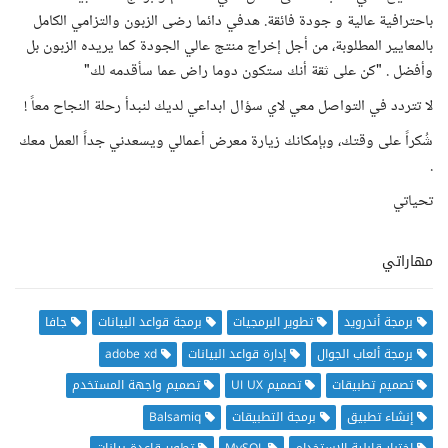
باحترافية عالية و جودة فائقة. هدفي دائما رضى الزبون والتزامي الكامل
بالمعايير المطلوبة، من أجل إخراج منتج عالي الجودة كما يريده الزبون بل
وأفضل . "كن على ثقة أنك ستكون دوما راض عما سأقدمه لك"
لا تتردد في التواصل معي لاي سؤال ابداعي لديك لنبدأ رحلة النجاح معاً !
شُكراً على وقتك، وبإمكانك زيارة معرض أعمالي ويسعدني جداً العمل معك
.
تحياتي
مهاراتي
برمجة أندرويد
تطوير البرمجيات
برمجة قواعد البيانات
جافا
برمجة ألعاب الجوال
إدارة قواعد البيانات
adobe xd
تصميم تطبيقات
تصميم UI UX
تصميم واجهة المستخدم
إنشاء تطبيق
برمجة التطبيقات
Balsamiq