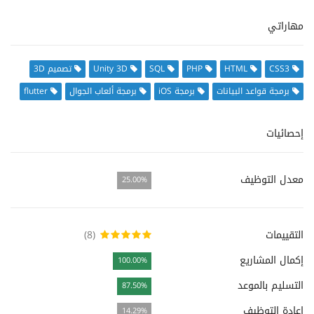
مهاراتي
CSS3
HTML
PHP
SQL
Unity 3D
تصميم 3D
برمجة قواعد البيانات
برمجة iOS
برمجة ألعاب الجوال
flutter
إحصائيات
معدل التوظيف
25.00%
التقييمات
(8)
إكمال المشاريع
100.00%
التسليم بالموعد
87.50%
إعادة التوظيف
14.29%