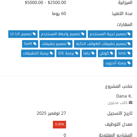
الميزانية
$2500.00 - $5000.00
مدة التنفيذ
60 يوما
المهارات
تصميم تجربة المستخدم
تصميم واجهة المستخدم
تصميم UI UX
تصميم تطبيقات الهواتف الذكية
تصميم تطبيقات
Swift
Ionic
كوتلن
جافا
برمجة iOS
برمجة التطبيقات
برمجة أندرويد
صاحب المشروع
Dana K.
كاتب محتوى
تاريخ التسجيل
27 نوفمبر 2025
معدل التوظيف
0.00%
المشاريع المفتوحة
0