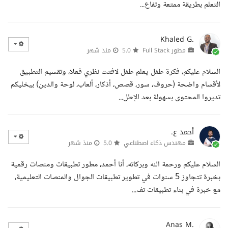
التعلم بطريقة ممتعة وتفاع...
Khaled G.
مطور Full Stack
5.0
منذ شهر
السلام عليكم، فكرة طفل يعلم طفل لافتت نظري فعلا، وتقسيم التطبيق
لأقسام واضحة (حروف، سور، قصص، أذكار، ألعاب، لوحة والدين) بيخليكم
تديروا المحتوى بسهولة بعد الإطل...
أحمد ع.
مهندس ذكاء اصطناعي
5.0
منذ شهر
السلام عليكم ورحمة الله وبركاته، أنا أحمد، مطور تطبيقات ومنصات رقمية
بخبرة تتجاوز 5 سنوات في تطوير تطبيقات الجوال والمنصات التعليمية،
مع خبرة في بناء تطبيقات تف...
Anas M.