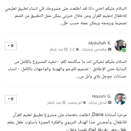
السلام عليكم اختي دانا لقد اطلعت على مشروعك في انشاء تطبيق تعليمي
للاطفال لتعليم القران ومن خلال خبرتي يمكن عمل التطبيق من الصفر
تصميما وبرمجه ويمكن عمله حسب طل...
Abdullah K.
مهندس برمجيات
5.0
منذ شهر
السلام عليكم تحياتي لك، ما سأقدمه لكم: - تنفيذ المشروع بالكامل من
البداية حتى الإطلاق. - تصميم اللوجو والهوية والواجهات بالكامل. - انشاء
حسابات جوجل بلاي وابل س...
Housni G.
مدخل بيانات
لم يحسب
منذ شهر
مرحبا أستاذة Dana، اطلعت باهتمام على مشروع تطبيق تعليم القرآن
للأطفال، وأعجبني جدا الهدف التربوي والفكرة المميزة بأسلوب طفل يعلم
طفل، وهي طريقة فعالة نفسيا وتعل...