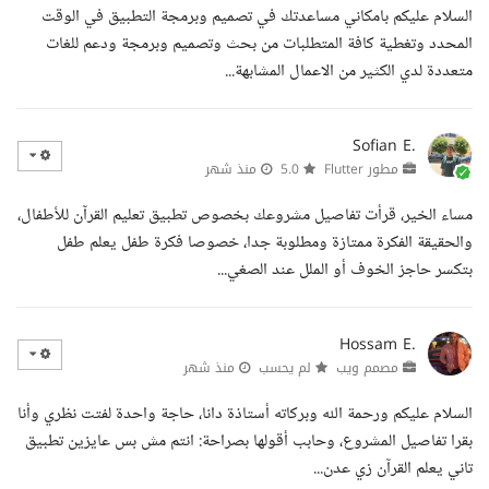
السلام عليكم بامكاني مساعدتك في تصميم وبرمجة التطبيق في الوقت
المحدد وتغطية كافة المتطلبات من بحث وتصميم وبرمجة ودعم للغات
متعددة لدي الكثير من الاعمال المشابهة...
Sofian E.
مطور Flutter
5.0
منذ شهر
مساء الخير، قرأت تفاصيل مشروعك بخصوص تطبيق تعليم القرآن للأطفال،
والحقيقة الفكرة ممتازة ومطلوبة جدا، خصوصا فكرة طفل يعلم طفل
بتكسر حاجز الخوف أو الملل عند الصغي...
Hossam E.
مصمم ويب
لم يحسب
منذ شهر
السلام عليكم ورحمة الله وبركاته أستاذة دانا، حاجة واحدة لفتت نظري وأنا
بقرا تفاصيل المشروع، وحابب أقولها بصراحة: انتم مش بس عايزين تطبيق
تاني يعلم القرآن زي عدن...