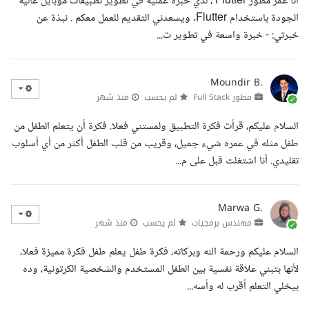
أنا عمر مطور Flutter ، لدي خبرة عملية في تطوير تطبيقات موبايل عالية
الجودة باستخدام Flutter. ويسعدني التقديم للعمل معكم . نبذة عن
خبرتي: - خبرة واسعة في تطوير ت...
Moundir B.
مطور Full Stack
لم يحسب
منذ شهر
السلام عليكم، قرأت فكرة التطبيق ولمستني فعلا. فكرة أن يتعلم الطفل من
طفل مثله في عمره شيء جميل، وقريب من قلب الطفل أكثر من أي أسلوب
تقليدي. أنا اشتغلت قبل على م...
Marwa G.
مهندس برمجيات
لم يحسب
منذ شهر
السلام عليكم ورحمة الله وبركاته، فكرة طفل يعلم طفل فكرة مميزة فعلا،
لأنها بتبني علاقة نفسية بين الطفل المستخدم والشخصية الكرتونية، وده
بيخلي التعلم أقرب له وأسه...