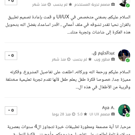
مصمم تجربة المستخدم
لم يحسب
منذ شهر
السلام عليكم، بصفتي متخصص في UI/UX و قمت بإعادة تصميم تطبيق
بالقران نحيا تقدر تشوفه في ملف أعمالي ، اقدر اساعدك بفضل الله بتحويل
هذه الفكرة إلى شاشات وتجربة متك...
عبدالحليم ق.
مطور ويب
لم يحسب
منذ شهر
السلام عليكم ورحمة الله وبركاته، اطلعت على تفاصيل المشروع، وفكرته
مميزة جدا، خصوصا فكرة طفل يعلم طفل لأنها تقدم تجربة تعليمية مختلفة
وقريبة من الأطفال في هذه ال...
Aya A.
مصمم UI UX
5.0
منذ 28 يوما
مرحبا، انا آية مصممة ومطورة تطبيقات خبرة تتجاوز ال4 سنوات بعصرية
وسلاسة تامة اطلعت على تفاصيل مشروعكم، وأعجبتني فكرة التطبيق