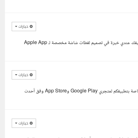
خيارات
اهلا طلال طلبك واضح يسعدني العمل على تصميم Screenshots لتطبيقك عندي خبرة في تصميم لقطات شاشة مخصصة لـ Apple App
خيارات
مرحبا أستاذ / طلال يسعدني التقدم لتنفيذ تصاميم الـScreenshots الخاصة بتطبيقكم لمتجري Google Play وApp Store وفق أحدث
خيارات