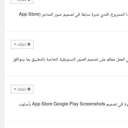
وعليكم السلام عليكم ورحمة الله وبركاته استاذ طلال، يسعدني التقدم لهذا المشروع، فلدي خبرة سابقة في تصميم صور المتاجر (App Store
خيارات
 العمل معكم على تصميم الصور التسويقية الخاصة بالتطبيق بما يتوافق
خيارات
السلام عليكم ورحمة الله وبركاته، اطلعت على تفاصيل المشروع، ولدي خبرة في تصميم App Store Google Play Screenshots بأسلوب