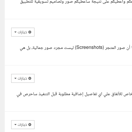
 معكم واعطيكم على نتيجة سأعطيكم صور وتصاميم تسويقية للتطبيق
خيارات
السلام عليكم أستاذ طلال، لقد قرأت تفاصيل مشروعك بعناية، وأدرك تماما أن صور المتجر (Screenshots) ليست مجرد صور جمالية، بل هي
خيارات
اص للأتفاق علي اي تفاصيل إضافية مطلوبة قبل التنفيذ ساحرص في
خيارات