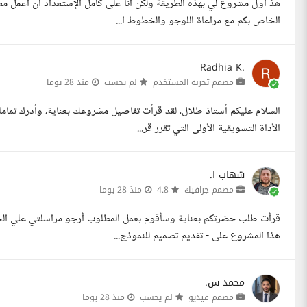
هذ اول مشروع لي بهذه الطريقة ولكن انا على كامل الإستعداد ان اعمل
الخاص بكم مع مراعاة اللوجو والخطوط ا...
Radhia K.
مصمم تجربة المستخدم
لم يحسب
منذ 28 يوما
الأداة التسويقية الأولى التي تقرر قر...
شهاب ا.
مصمم جرافيك
4.8
منذ 28 يوما
قرأت طلب حضرتكم بعناية وسأقوم بعمل المطلوب أرجو مراسلتي علي الخ
هذا المشروع على - تقديم تصميم للنموذج...
محمد س.
مصمم فيديو
لم يحسب
منذ 28 يوما