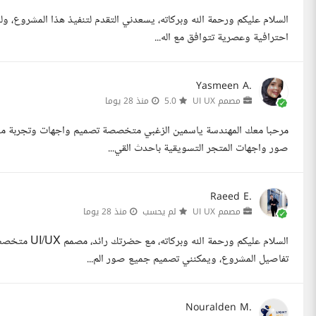
السلام عليكم ورحمة الله وبركاته، يسعدني التقدم لتنفيذ هذا المشروع، و
احترافية وعصرية تتوافق مع اله...
Yasmeen A.
مصمم UI UX
5.0
منذ 28 يوما
صور واجهات المتجر التسويقية باحدث القي...
Raeed E.
مصمم UI UX
لم يحسب
منذ 28 يوما
تفاصيل المشروع، ويمكنني تصميم جميع صور الم...
Nouralden M.