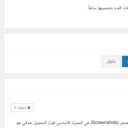
ت قمت بتصميمها سابقاً.
دخول
خيارات
السلام عليكم، في متاجر التطبيقات، الانطباع الأول هو كل شيء، وصور المتجر (Screenshots) هي المحرك الأساسي لقرار التحميل، هدفي هو