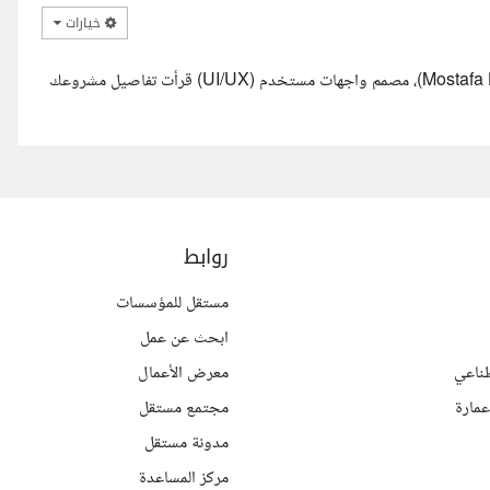
خيارات
السلام عليكم ورحمة الله وبركاته، أهلا بك يا فندم. معك مصطفى (Mostafa Hekal)، مصمم واجهات مستخدم (UI/UX) قرأت تفاصيل مشروعك
روابط
مستقل للمؤسسات
ابحث عن عمل
ناعي
معرض الأعمال
مارة
مجتمع مستقل
مدونة مستقل
مركز المساعدة