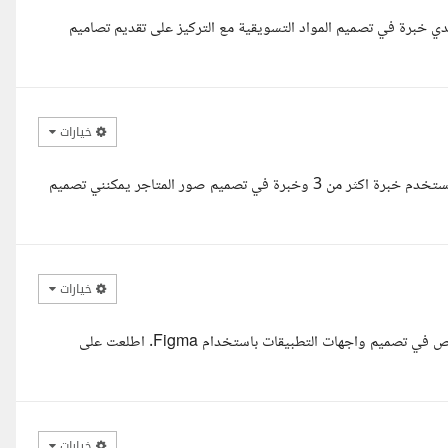
لدي خبرة في تصميم المواد التسويقية مع التركيز على تقديم تصاميم
خيارات
مرحبا معك المهندسة ياسمين الزغبي متخصصة تصميم واجهات وتجربة مستخدم خبرة اكثر من 3 وخبرة في تصميم صور المتاجر يمكنني تصميم
خيارات
السلام عليكم ورحمة الله وبركاته، مع حضرتك رائد، مصمم UI/UX متخصص في تصميم واجهات التطبيقات باستخدام Figma. اطلعت على
خيارات