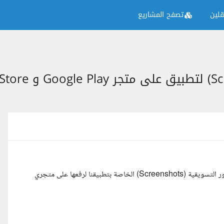
لين
تصفح المشاريع
نبحث عن مصمم واجهات ومحتوى تسويقي محترف ومبدع، لتصميم الصور التسويقية (Screenshots) الخاصة بتطبيقنا لرفعها على متجري