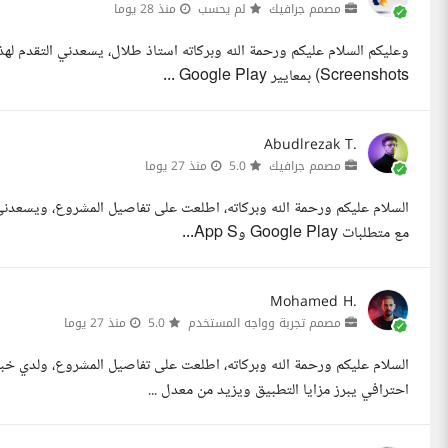
مصمم جرافيك
لم يحسب
منذ 28 يوما
Screenshots) بمعايير Google Play ...
Abudlrezak T.
مصمم جرافيك
5.0
منذ 27 يوما
السلام عليكم ورحمة الله وبركاته، اطلعت على تفاصيل المشروع، ويسعدني
مع متطلبات Google Play وApp S...
Mohamed H.
مصمم تجربة وواجه المستخدم
5.0
منذ 27 يوما
احترافي يبرز مزايا التطبيق ويزيد من معدل ...