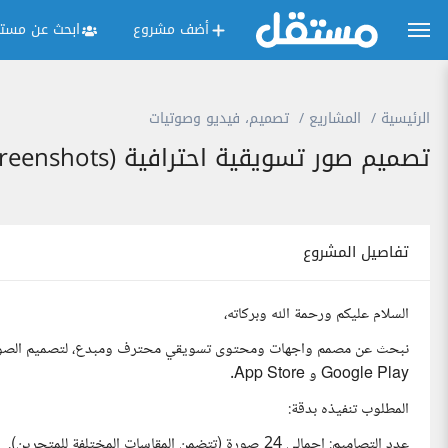
أضف مشروع
ابحث عن مستق
الرئيسية
المشاريع
تصميم، فيديو وصوتيات
تصميم صور تسويقية احترافية (Screenshots) لتطبيق على متجر Google Play و App Store
تفاصيل المشروع
السلام عليكم ورحمة الله وبركاته،
Google Play و App Store.
المطلوب تنفيذه بدقة:
عدد التصاميم: إجمالي 24 صورة (تتضمن المقاسات المختلفة للمتجرين).