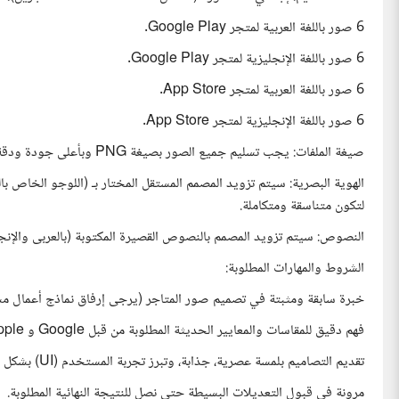
6 صور باللغة العربية لمتجر Google Play.
6 صور باللغة الإنجليزية لمتجر Google Play.
6 صور باللغة العربية لمتجر App Store.
6 صور باللغة الإنجليزية لمتجر App Store.
صيغة الملفات: يجب تسليم جميع الصور بصيغة PNG وبأعلى جودة ودقة ممكنة.
الهوية البصرية: سيتم تزويد المصمم المستقل المختار بـ (اللوجو الخاص با
لتكون متناسقة ومتكاملة.
النصوص: سيتم تزويد المصمم بالنصوص القصيرة المكتوبة (بالعربى والإ
الشروط والمهارات المطلوبة:
خبرة سابقة ومثبتة في تصميم صور المتاجر (يرجى إرفاق نماذج أعمال مش
فهم دقيق للمقاسات والمعايير الحديثة المطلوبة من قبل Google و Apple لمختلف الشاشات (الهواتف، والـ iPhones بمقاساتها المختلفة).
تقديم التصاميم بلمسة عصرية، جذابة، وتبرز تجربة المستخدم (UI) بشكل مميز.
مرونة في قبول التعديلات البسيطة حتى نصل للنتيجة النهائية المطلوبة.