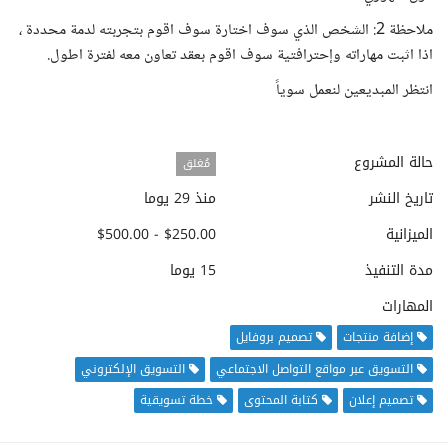
ملاحظة 2: الشخص الذي سوف اختارة سوف اقوم بتجربته لدمة محددة ،
اذا اثبت مهاراته وإحترافتية سوف اقوم بعقد تعاون معه لفترة اطول.
انتظر المبديعين لنعمل سوياً
حالة المشروع
مُغلق
تاريخ النشر
منذ 29 يوما
الميزانية
$250.00 - $500.00
مدة التنفيذ
15 يوما
المهارات
إضافة منتجات
تصميم بروفايل
التسويق عبر مواقع التواصل الاجتماعي
التسويق الإلكتروني
تصميم إعلان
كتابة المحتوى
خطة تسويقية