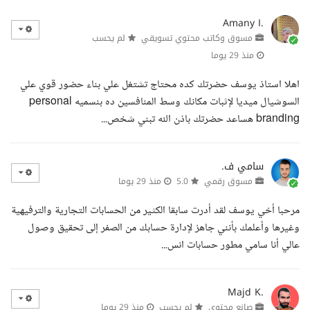
Amany I.
مسوق وكاتب محتوي تسويقي
لم يحسب
منذ 29 يوما
اهلا استاذ يوسف حضرتك كده محتاج تشتغل علي بناء حضور قوي علي
السوشيال ميديا لإثبات مكانك وسط المنافسين ده بنسميه personal
branding هساعد حضرتك باذن الله تبني شخص...
سامي ف.
مسوق رقمي
5.0
منذ 29 يوما
مرحبا أخي يوسف لقد أدرت سابقا الكثير من الحسابات التجارية والترفيهية
وغيرها وأعلمك بأنني جاهز لإدارة حسابك من الصفر إلى تحقيق وصول
عالي أنا سامي مطور حسابات انس...
Majd K.
صانع محتوى
لم يحسب
منذ 29 يوما