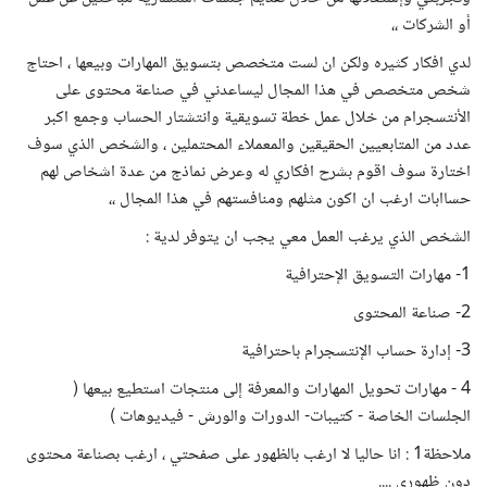
أو الشركات ،،
لدي افكار كثيره ولكن ان لست متخصص بتسويق المهارات وبيعها ، احتاج
شخص متخصص في هذا المجال ليساعدني في صناعة محتوى على
الأنتسجرام من خلال عمل خطة تسويقية وانتشتار الحساب وجمع اكبر
عدد من المتابعيين الحقيقين والمعملاء المحتملين ، والشخص الذي سوف
اختارة سوف اقوم بشرح افكاري له وعرض نماذج من عدة اشخاص لهم
حساابات ارغب ان اكون مثلهم ومنافستهم في هذا المجال ،،
الشخص الذي يرغب العمل معي يجب ان يتوفر لدية :
1- مهارات التسويق الإحترافية
2- صناعة المحتوى
3- إدارة حساب الإنتسجرام باحترافية
4 - مهارات تحويل المهارات والمعرفة إلى منتجات استطيع بيعها (
الجلسات الخاصة - كتيبات- الدورات والورش - فيديوهات )
ملاحظة1 : انا حاليا لا ارغب بالظهور على صفحتي ، ارغب بصناعة محتوى
دون ظهوري ....