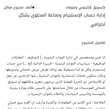
تسويق إلكتروني ومبيعات
أضف مشروع مماثل
إدارة حساب الإنستجرام وصناعة المحتوى بشكل
احترافي
تفاصيل المشروع
انا خبير ومتخصص في إدارة الموارد البشرية ، ( التوظيف - المقابلات
الوظيفية - سياسيات الموارد البشرية - السيرة الذاتية إلخ ....) لدي حساب
إنستجرام ولكن لم ابدا بتشغيلة بعد وذلك لغرض عرض خدماتي وتسويقها
وغالبا ستكون خدمات إستشارية بالموارد البشرية ، سوا للباحثين عن عمل
او الأشخاص ذو الخبرة العملية الذين يرغبون بتغيير وظائفهم أو تسويق
خدماتي للموسسات من خلال مساعدتها على تأسيس نظام موارد بشرية
بالموسسة وتأسيس السياسات والنظام بالموارد البشرية ،،،
الخلاصة ، لدي الكثير من المعلومات والخبرة وارغب ان أقوم ببيع خبرتي
وتجربتي وإستغلالها من خلال تقديم جلسات استشارية للباحثين عن عمل