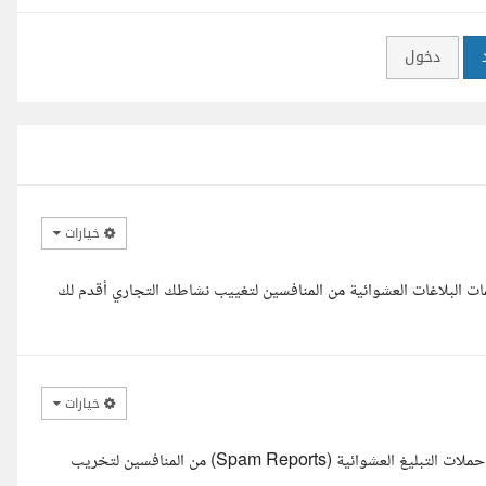
دخول
خيارات
ات البلاغات العشوائية من المنافسين لتغييب نشاطك التجاري أقدم لك
خيارات
السلام عليكم أخي الكريم، أتفهم تماما مدى الإحباط والخسارة التي تسببها حملات التبليغ العشوائية (Spam Reports) من المنافسين لتخريب