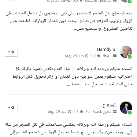
مهندس برمجيات
5.0
منذ 29 يوما
مرحبا، نجاح نقل المتجر لا يقتصر على نقل المحتوى، بل يشمل الحفاظ على
الزوار وترتيب الموقع في نتائج البحث دون فقدان الزيارات. اطلعت على
تفاصيل المشروع، وأستطيع مس...
Hamdy S.
برمجة
5.0
منذ 29 يوما
السلام عليكم ورحمه الله وبركاته ان شاء الله يمكنني تنفيذ طلبك بكل
احترافيه سنقوم بعمل التوجيه دون فقدان اى زائر تحويل كمل الروابط
حتى المتواجده بجوجل عند الضغط ...
شهم ع.
مطور Full Stack
4.6
منذ 29 يوما
السلام عليكم ورحمة الله وبركاته يمكنني مساعدتك في نقل المتجر من سلة
إلى ووردبريس/ووكومرس، مع ضبط تحويل الزوار من المتجر القديم إلى