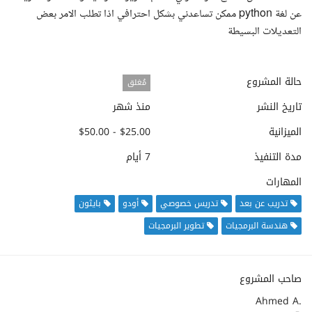
عن لغة python ممكن تساعدني بشكل احترافي اذا تطلب الامر بعض
التعديلات البسيطة
حالة المشروع
مُغلق
تاريخ النشر
منذ شهر
الميزانية
$25.00 - $50.00
مدة التنفيذ
7 أيام
المهارات
تدريب عن بعد
تدريس خصوصي
أودو
بايثون
هندسة البرمجيات
تطوير البرمجيات
صاحب المشروع
Ahmed A.