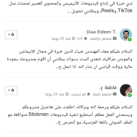
لدي خبرة في إنتاج فيديوهات الأنيميشن والمحتوى القصير لمنصات مثل
TikTok وReels، ويمكنني تحويل ...
Diaa Eldeen T.
مصمم جرافيك
4.9
منذ 29 يوما
السلام عليكم معك المهندس ضياء الدين خبرة في مجال الانيماشن
والموشن جرافيك تتعدى الست سنوات يمكنني أن اقوم بمشروعك بجودة
عالية ووقت قياسي ان شاء الله. انا اعمل ح...
فاطمة ع.
مصمم شعار
لم يحسب
منذ 29 يوما
السلام عليكم ورحمة الله وبركاته، اطلعت على تفاصيل مشروعكم
ويسعدني العمل معكم. أستطيع تنفيذ فيديوهات Stickman متوافقة مع
الملف الصوتي باللغة الفرنسية، مع الحرص ع...