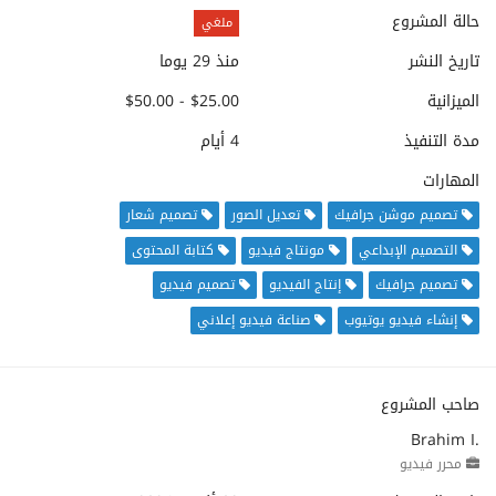
حالة المشروع
ملغي
تاريخ النشر
منذ 29 يوما
الميزانية
$25.00 - $50.00
مدة التنفيذ
4 أيام
المهارات
تصميم موشن جرافيك
تعديل الصور
تصميم شعار
التصميم الإبداعي
مونتاج فيديو
كتابة المحتوى
تصميم جرافيك
إنتاج الفيديو
تصميم فيديو
إنشاء فيديو يوتيوب
صناعة فيديو إعلاني
صاحب المشروع
Brahim I.
محرر فيديو