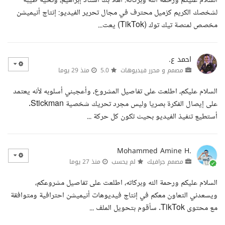
السلام عليكم ورحمة الله وبركاته. أهلا بك أستاذ إبراهيم، وتحية طيبة
لشخصك الكريم كزميل محترف في مجال تحرير الفيديو: إنتاج أنيميشن
مخصص لمنصة تيك توك (TikTok) يعت...
احمد ع.
مصمم و محرر فيديوهات
5.0
منذ 29 يوما
السلام عليكم، اطلعت على تفاصيل المشروع، وأعجبني أسلوبه لأنه يعتمد
على إيصال الفكرة بصريا وليس مجرد تحريك شخصية Stickman.
أستطيع تنفيذ الفيديو بحيث تكون كل حركة ...
Mohammed Amine H.
مصمم جرافيك
لم يحسب
منذ 27 يوما
السلام عليكم ورحمة الله وبركاته، اطلعت على تفاصيل مشروعكم،
ويسعدني التعاون معكم في إنتاج فيديوهات أنيميشن احترافية ومتوافقة
مع محتوى TikTok. سأقوم بتحويل الملف ...