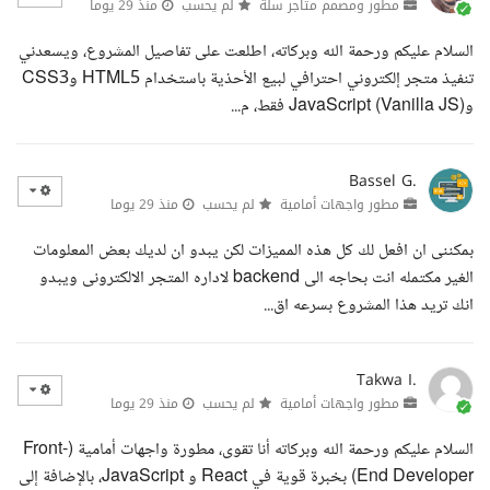
مطور ومصمم متاجر سلة
لم يحسب
منذ 29 يوما
السلام عليكم ورحمة الله وبركاته، اطلعت على تفاصيل المشروع، ويسعدني
تنفيذ متجر إلكتروني احترافي لبيع الأحذية باستخدام HTML5 وCSS3
وJavaScript (Vanilla JS) فقط، م...
Bassel G.
مطور واجهات أمامية
لم يحسب
منذ 29 يوما
بمكننى ان افعل لك كل هذه المميزات لكن يبدو ان لديك بعض المعلومات
الغير مكتمله انت بحاجه الى backend لاداره المتجر الالكترونى ويبدو
انك تريد هذا المشروع بسرعه اق...
Takwa I.
مطور واجهات أمامية
لم يحسب
منذ 29 يوما
السلام عليكم ورحمة الله وبركاته أنا تقوى، مطورة واجهات أمامية (Front-
End Developer) بخبرة قوية في React و JavaScript، بالإضافة إلى