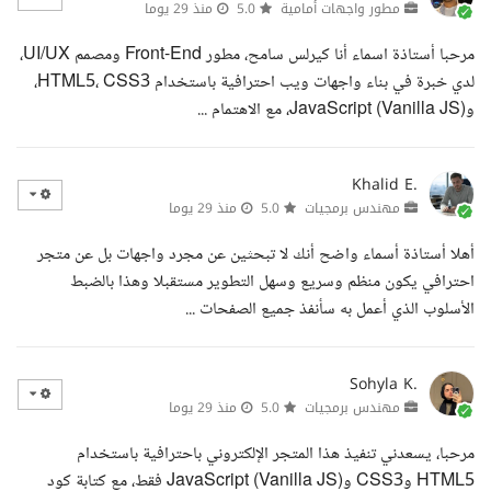
مطور واجهات أمامية
5.0
منذ 29 يوما
مرحبا أستاذة اسماء أنا كيرلس سامح، مطور Front-End ومصمم UI/UX،
لدي خبرة في بناء واجهات ويب احترافية باستخدام HTML5، CSS3،
وJavaScript (Vanilla JS)، مع الاهتمام ...
Khalid E.
مهندس برمجيات
5.0
منذ 29 يوما
أهلا أستاذة أسماء واضح أنك لا تبحثين عن مجرد واجهات بل عن متجر
احترافي يكون منظم وسريع وسهل التطوير مستقبلا وهذا بالضبط
الأسلوب الذي أعمل به سأنفذ جميع الصفحات ...
Sohyla K.
مهندس برمجيات
5.0
منذ 29 يوما
مرحبا، يسعدني تنفيذ هذا المتجر الإلكتروني باحترافية باستخدام
HTML5 وCSS3 وJavaScript (Vanilla JS) فقط، مع كتابة كود