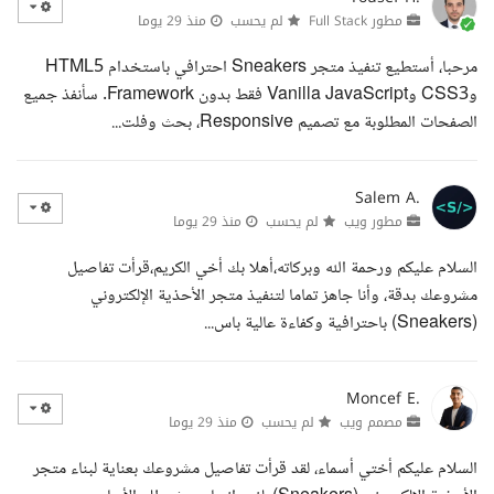
مطور Full Stack
لم يحسب
منذ 29 يوما
مرحبا، أستطيع تنفيذ متجر Sneakers احترافي باستخدام HTML5
وCSS3 وVanilla JavaScript فقط بدون Framework. سأنفذ جميع
الصفحات المطلوبة مع تصميم Responsive، بحث وفلت...
Salem A.
مطور ويب
لم يحسب
منذ 29 يوما
السلام عليكم ورحمة الله وبركاته،أهلا بك أخي الكريم،قرأت تفاصيل
مشروعك بدقة، وأنا جاهز تماما لتنفيذ متجر الأحذية الإلكتروني
(Sneakers) باحترافية وكفاءة عالية باس...
Moncef E.
مصمم ويب
لم يحسب
منذ 29 يوما
السلام عليكم أختي أسماء، لقد قرأت تفاصيل مشروعك بعناية لبناء متجر