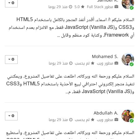
Samuel K.
مطور Full Stack
5.0
منذ 29 يوما
السلام عليكم ا/ اسماء، أقدر أنفذ المتجر بالكامل باستخدام HTML5
وCSS3 وJavaScript (Vanilla JS) فقط، مع الالتزام بعدم استخدام
أي Framework، وكتابة كود منظم وقابل ...
Mohamed S.
مطور ويب
لم يحسب
منذ 29 يوما
السلام عليكم ورحمة الله وبركاته، اطلعت على تفاصيل المشروع، ويمكنني
تنفيذ متجر إلكتروني احترافي لبيع الأحذية باستخدام HTML5 وCSS3
وJavaScript (Vanilla JS) فقط، م...
Abdullah A.
مطور ويب
لم يحسب
منذ 29 يوما
السلام عليكم ورحمة الله وبركاته، اطلعت على تفاصيل المشروع، وأستطيع