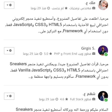
ملك ع.
مهندس برمجيات
لم يحسب
منذ 29 يوما
مرحبا، اطلعت على تفاصيل المشروع، وأستطيع تنفيذ متجر إلكتروني
احترافي لبيع الأحذية باستخدام HTML5 وCSS3 وJavaScript فقط،
دون استخدام أي Framework، مع التركيز على...
Girgis S.
مطور ويب Front End و PHP
5.0
منذ 29 يوما
مرحبا، قرأت تفاصيل المشروع جيدا، ويمكنني تنفيذ متجر Sneakers
احترافي باستخدام HTML5 وCSS3 وVanilla JavaScript فقط،
بدون أي Framework. سأقوم بتسليم واجهة منظمة و...
شهم ع.
مطور Full Stack
4.6
منذ 29 يوما
السلام عليكم ورحمة الله وبركاته أستطيع تنفيذ متجر Sneakers