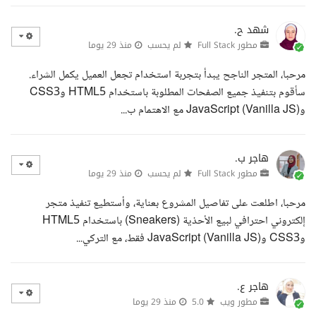
شهد ح.
مطور Full Stack
لم يحسب
منذ 29 يوما
مرحبا، المتجر الناجح يبدأ بتجربة استخدام تجعل العميل يكمل الشراء.
سأقوم بتنفيذ جميع الصفحات المطلوبة باستخدام HTML5 وCSS3
وJavaScript (Vanilla JS) مع الاهتمام ب...
هاجر ب.
مطور Full Stack
لم يحسب
منذ 29 يوما
مرحبا، اطلعت على تفاصيل المشروع بعناية، وأستطيع تنفيذ متجر
إلكتروني احترافي لبيع الأحذية (Sneakers) باستخدام HTML5
وCSS3 وJavaScript (Vanilla JS) فقط، مع التركي...
هاجر ع.
مطور ويب
5.0
منذ 29 يوما