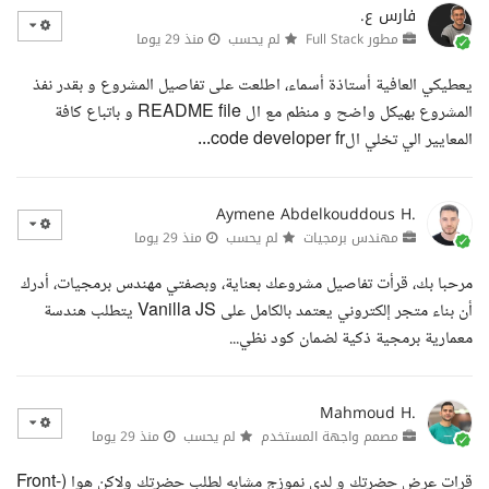
فارس ع.
مطور Full Stack
لم يحسب
منذ 29 يوما
يعطيكي العافية أستاذة أسماء، اطلعت على تفاصيل المشروع و بقدر نفذ
المشروع بهيكل واضح و منظم مع ال README file و باتباع كافة
المعايير الي تخلي الcode developer fr...
Aymene Abdelkouddous H.
مهندس برمجيات
لم يحسب
منذ 29 يوما
مرحبا بك، قرأت تفاصيل مشروعك بعناية، وبصفتي مهندس برمجيات، أدرك
أن بناء متجر إلكتروني يعتمد بالكامل على Vanilla JS يتطلب هندسة
معمارية برمجية ذكية لضمان كود نظي...
Mahmoud H.
مصمم واجهة المستخدم
لم يحسب
منذ 29 يوما
قرات عرض حضرتك و لدي نموزج مشابه لطلب حضرتك ولاكن هوا (Front-