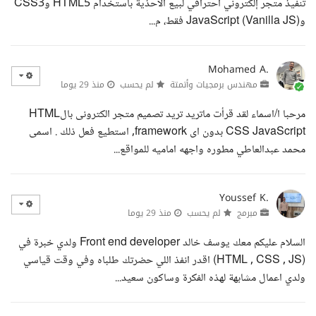
تنفيذ متجر إلكتروني احترافي لبيع الأحذية باستخدام HTML5 وCSS3
وJavaScript (Vanilla JS) فقط، م...
Mohamed A.
مهندس برمجيات وأتمتة
لم يحسب
منذ 29 يوما
مرحبا ا/اسماء لقد قرأت ماتريد تريد تصميم متجر الكترونى بالHTML
CSS JavaScript بدون اى framework, استطيع فعل ذلك . اسمى
محمد عبدالعاطي مطوره واجهه اماميه للمواقع...
Youssef K.
مبرمج
لم يحسب
منذ 29 يوما
السلام عليكم معك يوسف خالد Front end developer ولدي خبرة في
(HTML , CSS , JS) اقدر انفذ اللي حضرتك طلباه وفي وقت قياسي
ولدي اعمال مشابهة لهذه الفكرة وساكون سعيد...