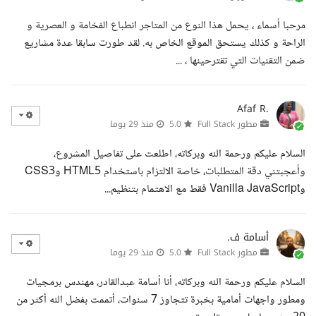
مرحبا أسماء ، يحمل هذا النوع من المتاجر انطباع الفخامة و العصرية و
الراحة و كذلك يستحق الموقع الخاص به. لقد طورت سابقا عدة مشاريع
ضمن التقنيات التي تقترحينها ، ...
Afaf R.
مطور Full Stack
5.0
منذ 29 يوما
السلام عليكم ورحمة الله وبركاته، اطلعت على تفاصيل المشروع،
وأعجبتني دقة المتطلبات، خاصة الالتزام باستخدام HTML5 وCSS3
وVanilla JavaScript فقط مع الاهتمام بتنظيم...
أسامة ف.
مطور Full Stack
5.0
منذ 29 يوما
السلام عليكم ورحمة الله وبركاته، أنا أسامة عبدالقادر، مهندس برمجيات
ومطور واجهات أمامية بخبرة تتجاوز 7 سنوات، أتممت بفضل الله أكثر من