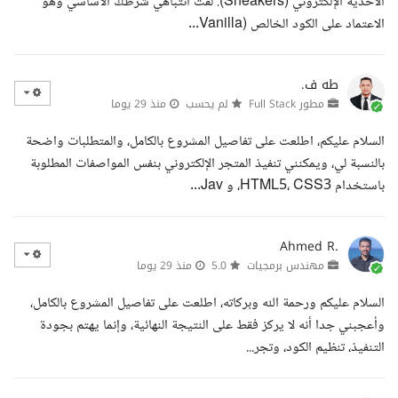
الأحذية الإلكتروني (Sneakers). لفت انتباهي شرطك الأساسي وهو
الاعتماد على الكود الخالص (Vanilla...
طه ف.
مطور Full Stack
لم يحسب
منذ 29 يوما
السلام عليكم، اطلعت على تفاصيل المشروع بالكامل، والمتطلبات واضحة
بالنسبة لي، ويمكنني تنفيذ المتجر الإلكتروني بنفس المواصفات المطلوبة
باستخدام HTML5، CSS3، و Jav...
Ahmed R.
مهندس برمجيات
5.0
منذ 29 يوما
السلام عليكم ورحمة الله وبركاته، اطلعت على تفاصيل المشروع بالكامل،
وأعجبني جدا أنه لا يركز فقط على النتيجة النهائية، وإنما يهتم بجودة
التنفيذ، تنظيم الكود، وتجر...