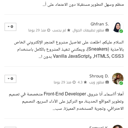
منظم وسهل التطوير مستقبلا دون الاعتماد على أ...
Ghfran S.
مطور تطبيقات الجوال
لم يحسب
منذ 29 يوما
السلام عليكم، اطلعت على تفاصيل مشروع المتجر الإلكتروني الخاص
بالأحذية (Sneakers)، ويمكنني تنفيذ المشروع بالكامل باستخدام
HTML5, CSS3, وVanilla JavaScript بدون ا...
Shrouq D.
مطور ويب
4.3
منذ 29 يوما
أهلا أ/اسماء، أنا شروق، Front-End Developer متخصصة في تصميم
وتطوير المواقع الحديثة، مع التركيز على الأداء السريع، التصميم
الاحترافي، وتجربة المستخدم المميزة. سب...