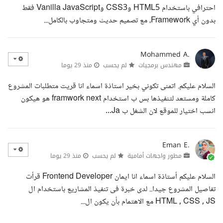
احترافي باستخدام HTML5 وCSS3 وVanilla JavaScript فقط
بدون أي Framework، مع تصميم حديث ومتجاوب بالكامل...
Mohammed A.
مهندس برمجيات
لم يحسب
منذ 29 يوما
السلام عليكم. اتمنى تكوني بخير استاذة اسماء انا قريت متطلبات المشروع
كاملة ومستعد لتنفيذها بس ب استخدام framwork next هو هيكون
انسب اختيار للموقع لان الشغل ب Ja...
Eman E.
مطور واجهات أمامية
لم يحسب
منذ 29 يوما
السلام عليكم أستاذة اسماء انا ايمان Frontend Developer قرأت
تفاصيل المشروع جيدا.. لدى خبرة فى تنفيذ المشاريع باستخدام ال
HTML , CSS , JS مع الاهتمام بأن يكون ال...