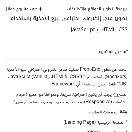
برمجة، تطوير المواقع والتطبيقات
أضف مشروع مماثل
تطوير متجر إلكتروني احترافي لبيع الأحذية باستخدام
HTML, CSS و JavaScript
تفاصيل المشروع
أبحث عن مطور Front-End لتنفيذ متجر إلكتروني احترافي لبيع الأحذية
(Sneakers) باستخدام **HTML5، CSS3، وJavaScript (Vanilla
JS)** فقط، بدون استخدام أي Framework.
المشروع يجب أن يكون احترافيًا، سريعًا، ومتوافقًا مع جميع أحجام
الشاشات (Responsive)، مع تصميم حديث وتجربة مستخدم مميزة.
### الصفحات المطلوبة
* الصفحة الرئيسية (Landing Page)