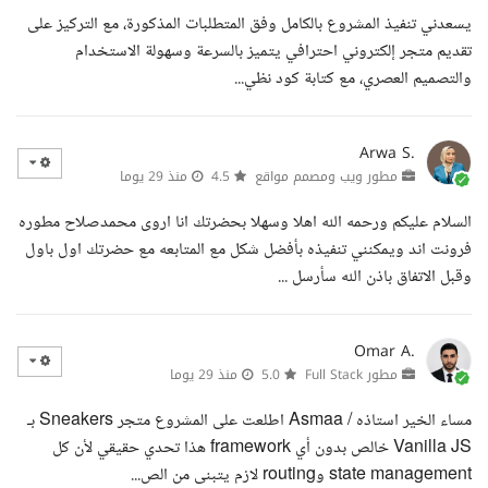
يسعدني تنفيذ المشروع بالكامل وفق المتطلبات المذكورة، مع التركيز على
تقديم متجر إلكتروني احترافي يتميز بالسرعة وسهولة الاستخدام
والتصميم العصري، مع كتابة كود نظي...
Arwa S.
مطور ويب ومصمم مواقع
4.5
منذ 29 يوما
السلام عليكم ورحمه الله اهلا وسهلا بحضرتك انا اروى محمدصلاح مطوره
فرونت اند ويمكنني تنفيذه بأفضل شكل مع المتابعه مع حضرتك اول باول
وقبل الاتفاق باذن الله سأرسل ...
Omar A.
مطور Full Stack
5.0
منذ 29 يوما
مساء الخير استاذه / Asmaa اطلعت على المشروع متجر Sneakers بـ
Vanilla JS خالص بدون أي framework هذا تحدي حقيقي لأن كل
state management وrouting لازم يتبنى من الص...