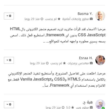
Basma Y.
مطور واجهات أمامية
لم يحسب
منذ 29 يوما
مرحبا ا/اسماء لقد قرأت ماتريد تريد تصميم متجر الكترونى بالHTML
CSS JavaScript بدون اى framework, استطيع فعل ذلك . اسمى
بسمه يسرى مطوره واجهه اماميه للمواقع.... ...
Esraa H.
مهندس برمجيات
لم يحسب
منذ 29 يوما
مرحبا، اطلعت على تفاصيل المشروع، وأستطيع تنفيذ المتجر الإلكتروني
بالكامل باستخدام HTML5 وCSS3 وVanilla JavaScript فقط، مع
الالتزام بعدم استخدام أي Framework. سأ...
هبة ح.
مطور ويب
5.0
منذ 29 يوما