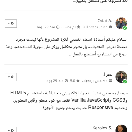
20 مشروعا على مستقل بتقييم...
Odai A.
مطور Full Stack
لم يحسب
منذ 29 يوما
السلام عليكم أستاذة اسماء، لفتتني فكرة المشروع لأنها ليست مجرد
صفحة لعرض المنتجات، بل متجر متكامل يركز على تجربة المستخدم، وهذا
النوع من المشاريع أستمتع بالعمل ...
عمر ا.
مهندس برمجيات
5.0
منذ 29 يوما
مرحبا، يسعدني تنفيذ متجرك الإلكتروني باحترافية باستخدام HTML5
وCSS3 وVanilla JavaScript فقط، مع كود منظم وقابل للتطوير،
وتصميم Responsive حديث يدعم جميع الأجهزة...
Kerolos S.