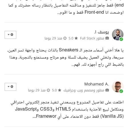
end) فقط جاهز للتنفيز و مناقشه التفاصيل بانتظار رساله حضرتك و كما
اوضحت انا Front-end فقط و ما اقوم...
يوسف ا.
مطور Full Stack
5.0
منذ 29 يوما
يا هلا أختي أسماء، متجر الـ Sneakers بالذات يحتاج واجهة تسر العين،
سريعة، وتخلي العميل يضيف للسلة وهو مرتاح ومستمتع بالتجربة، وهذا
بالضبط اللي راح أجهزه لك. فهم...
Mohamed A.
مطور ومصمم ويب وجرافيك
5.0
منذ 29 يوما
اطلعت على تفاصيل المشروع ويسعدني تنفيذ متجر إلكتروني احترافي
ومتكامل لبيع الأحذية باستخدام HTML5 وCSS3 وJavaScript
(Vanilla JS) فقط دون الاعتماد على أي Framewor...