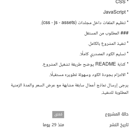
* CSS
* JavaScript
* تنظيم الملفات داخل مجلدات (css - js - assets).
### المطلوب من المستقل
* تنفيذ المشروع بالكامل.
* تسليم الكود المصدري كاملًا.
* كتابة README يوضح طريقة تشغيل المشروع.
* الالتزام بجودة الكود وسهولة تطويره مستقبلًا.
يرجى إرسال نماذج أعمال سابقة مشابهة مع عرض السعر والمدة الزمنية
المطلوبة للتنفيذ.
حالة المشروع
مُغلق
تاريخ النشر
منذ 29 يوما