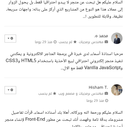
السلام عليكم هل تبحث عن متجر لا يبدو احترافيا فقط، بل يحول الزوار
إلى عملاء هذا هو النوع من المشاريع الذي أركز على بنائه: واجهات سريعة،
نظيفة، وقابلة للتطوير. ا...
محمد ه.
مهندس برمجيات
لم يحسب
منذ 29 يوما
مرحبا استاذة أسماء، لدى خبرة في برمجة المتاجر الالكترونية و يمكنني
تنفيذ متجر إلكتروني احترافي لبيع الأحذية باستخدام HTML5 وCSS3
وVanilla JavaScript فقط مع الال...
Hisham T.
مهندس برمجيات و مصمم ويب
لم يحسب
منذ 29 يوما
السلام عليكم ورحمة الله وبركاته، أهلا بك أستاذه اسماء، قرأت تفاصيل
مشروعك بدقة تامة وفهمت أنك تبحث عن مطور Front-End لإنشاء متجر
أحذية احترافي، متجاوب بالكامل، ...