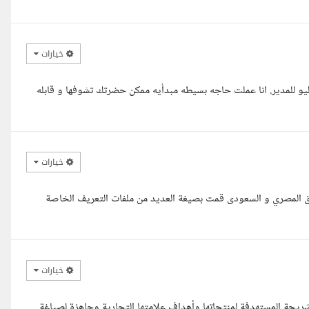
خيارات
ل ل حضرتك landing page للشركه و بروتفوليو للمدير. انا عملت حاجه بسيطه مبدأيه ممكن حضرتك تشوفها و قابله
خيارات
وق المصري و السعودى قمت بصيغة العديد من ملفات التعريف الخاصة
خيارات
شريحة المستهدفة لمنتجاتها وأهداف علامتها التجارية وجاهزة لصياغة