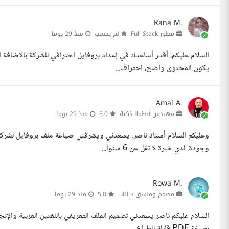
Rana M.
مطور Full Stack
لم يحسب
منذ 29 يوما
السلام عليكم، أقدر أساعدك في إعداد بروفايل احترافي للشركة بالإضافة إل
يكون المحتوى واضح، احتراف...
Amal A.
مهندس أنظمة ذكية
5.0
منذ 29 يوما
وعليكم السلام أستاذ ناصر. يسعدني ويشرفني صياغة ملف بروفايل لشركة وم
وجودة. لدي خبرة لا تقل عن 6 سنوا...
Rowa M.
مصمم ومنسق بيانات
5.0
منذ 29 يوما
السلام عليكم ناصر يسعدني تصميم الملف التعريفي باللغتين العربية والإنج
بصيفة PDF قابلة للطباع...