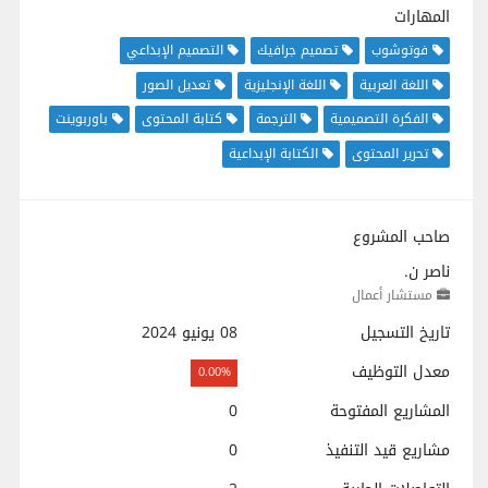
المهارات
فوتوشوب
تصميم جرافيك
التصميم الإبداعي
اللغة العربية
اللغة الإنجليزية
تعديل الصور
الفكرة التصميمية
الترجمة
كتابة المحتوى
باوربوينت
تحرير المحتوى
الكتابة الإبداعية
صاحب المشروع
ناصر ن.
مستشار أعمال
تاريخ التسجيل
08 يونيو 2024
معدل التوظيف
0.00%
المشاريع المفتوحة
0
مشاريع قيد التنفيذ
0