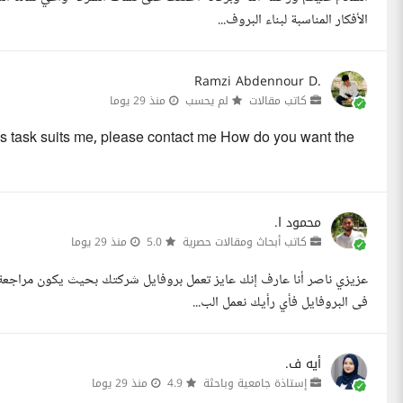
الأفكار المناسبة لبناء البروف...
Ramzi Abdennour D.
كاتب مقالات
لم يحسب
منذ 29 يوما
his task suits me, please contact me How do you want the
محمود ا.
كاتب أبحاث ومقالات حصرية
5.0
منذ 29 يوما
عزيزي ناصر أنا عارف إنك عايز تعمل بروفايل شركتك بحيث يكون مراجعة 
فى البروفايل فأي رأيك نعمل الب...
أيه ف.
إستاذة جامعية وباحثة
4.9
منذ 29 يوما