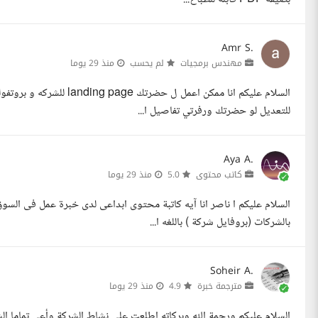
Amr S.
مهندس برمجيات
لم يحسب
منذ 29 يوما
السلام عليكم انا ممكن اعم
للتعديل لو حضرتك ورفرتي تفاصيل ا...
Aya A.
كاتب محتوى
5.0
منذ 29 يوما
السلام عليكم ا ناصر انا آيه كاتبة محتوى ابداعى لدى خبرة عمل فى الس
بالشركات (بروفايل شركة ) باللغه ا...
Soheir A.
مترجمة خبرة
4.9
منذ 29 يوما
السلام عليكم ورحمة الله وبركاته اطلعت على نشاط الشركة وأعي تماما ال