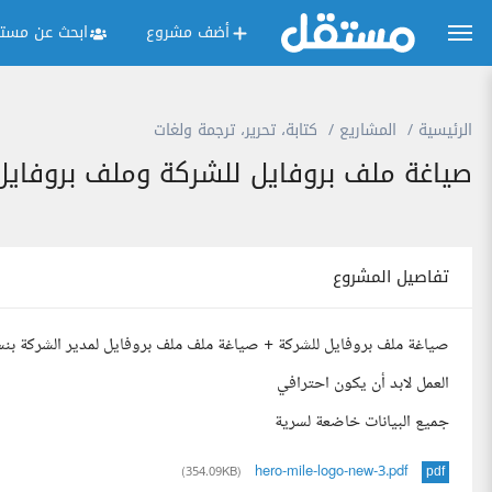
أضف مشروع
ابحث عن مستق
الرئيسية
المشاريع
كتابة، تحرير، ترجمة ولغات
صياغة ملف بروفايل للشركة وملف بروفايل 
تفاصيل المشروع
صياغة ملف بروفايل للشركة + صياغة ملف ملف بروفايل لمدير الشركة بن
العمل لابد أن يكون احترافي
جميع البيانات خاضعة لسرية
hero-mile-logo-new-3.pdf
(354.09KB)
pdf