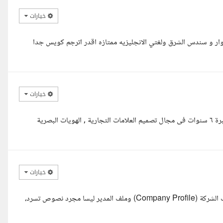
خيارات
وار و سندس الشرق ولغتي الانجليزيه ممتازه اقدر اترجم كويس جدا
خيارات
مصممة جرافيك وموشن جرافيك (فيديوز وريلز) و Ai tools ريموتلي خبرة ٦ سنوات فى مجال تصميم العلامات التجارية , الهويات البصرية
خيارات
مرحبا أستاذ ناصر، بصفتي مستشارا استراتيجيا، أتفهم تماما أن ملف تعريف الشركة (Company Profile) وملف المدير ليسا مجرد نصوص تسرد،