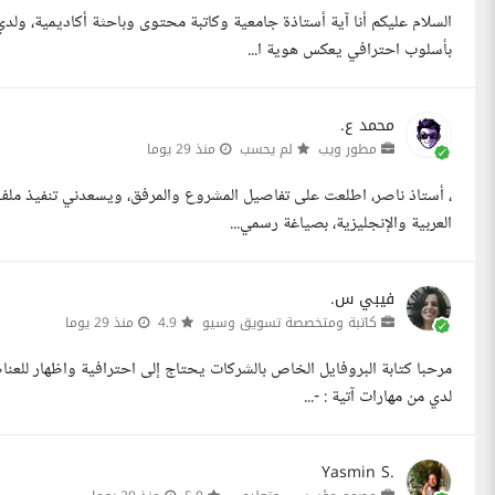
السلام عليكم أنا آية أستاذة جامعية وكاتبة محتوى وباحثة أكاديمية، ولدي
بأسلوب احترافي يعكس هوية ا...
محمد ع.
مطور ويب
لم يحسب
منذ 29 يوما
، أستاذ ناصر، اطلعت على تفاصيل المشروع والمرفق، ويسعدني تنفيذ ملف
العربية والإنجليزية، بصياغة رسمي...
فيبي س.
كاتبة ومتخصصة تسويق وسيو
4.9
منذ 29 يوما
مرحبا كتابة البروفايل الخاص بالشركات يحتاج إلى احترافية واظهار للعناصر
لدي من مهارات آتية : -...
Yasmin S.