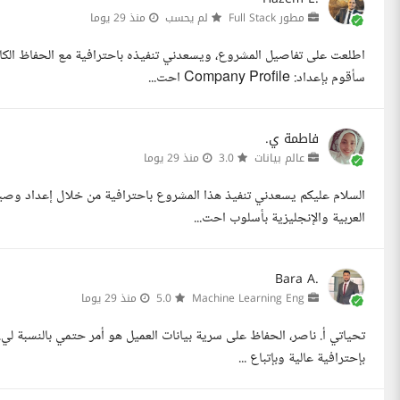
مطور Full Stack
لم يحسب
منذ 29 يوما
اطلعت على تفاصيل المشروع، ويسعدني تنفيذه باحترافية مع الحفاظ الكامل
سأقوم بإعداد: Company Profile احت...
فاطمة ي.
عالم بيانات
3.0
منذ 29 يوما
السلام عليكم يسعدني تنفيذ هذا المشروع باحترافية من خلال إعداد وصياغ
العربية والإنجليزية بأسلوب احت...
Bara A.
Machine Learning Eng
5.0
منذ 29 يوما
تحياتي أ. ناصر، الحفاظ على سرية بيانات العميل هو أمر حتمي بالنسبة لي.
بإحترافية عالية وبإتباع ...