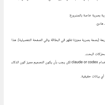
د هوية بصرية خاصة بالمشروع:
 هادئ.
بعة (بصمة بصرية مميّزة تظهر في البطاقة وفي الصفحة التفصيلية). هذا
بخصوص استخدام أدوات الذكاء الاصطناعي: لا مانع لديّ إطلاقًا من استخدام claude or codex لكن يجب بأن يكون التصميم مميز كون الذكاء