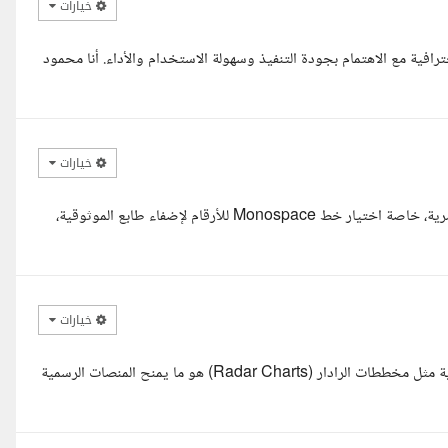
خيارات
فية مع الاهتمام بجودة التنفيذ وسهولة الاستخدام والأداء. أنا محمود
خيارات
أهلا بك أستاذ عبدالمجيد. لفت انتباهي تركيزك الدقيق على التفاصيل البصرية، خاصة اختيار خط Monospace للأرقام لإضفاء طابع الموثوقية،
خيارات
وعليكم السلام عبد المجيد، تحويل البيانات الجافة إلى بصمة بصرية تفاعلية مثل مخططات الرادار (Radar Charts) هو ما يمنح المنصات الرسمية