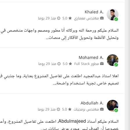
Khaled A.
مهندس معماري
5.0
منذ 29 يوما
وتحليل الأنظمة وتحويل الأفكار إلى منصات...
Mohamed A.
مطور Full Stack
5.0
منذ 29 يوما
اهلا استاذ عبدالمجيد اطلعت على تفاصيل المشروع بعناية، وما جذبني ف
تصميم خاص، تجربة استخدام واضحة،...
Abdullah A.
مهندس برمجيات
5.0
منذ 29 يوما
السلام عليكم أستاذ Abdulmajeed، اطلعت على تف
خصوصا أن الهدف ليس مجرد عرض بيانات، ب...