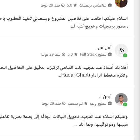
مهندس برمجيات
5.0
منذ 29 يوما
السلام عليكم، اطلعت على تفاصيل المشروع ويسعدني تنفيذ المطلوب باحترا
، مطور برمجيات وخريج كلية ا...
أمل س.
مطور Full Stack
5.0
منذ 29 يوما
وفكرة مخطط الرادار (Radar Chart...
أيمن ا.
مطور ويب
لم يحسب
منذ 29 يوما
هيبتها وموثوقيتها. وبما أنك ...