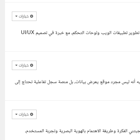
خيارات
السلام عليكم ورحمة الله وبركاته أنا مطور ومصمم واجهات متخصص في تطوير تطبيقات الويب ولوحات التحكم، مع خبرة في تصميم UI/UX
خيارات
يه أنه ليس مجرد موقع يعرض بيانات، بل منصة سجل تفاعلية تحتاج إلى
خيارات
اصيل المشروع، وأعجبتني الفكرة وطريقة الاهتمام بالهوية البصرية وتجربة المستخدم،