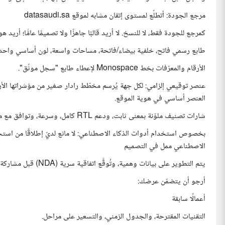
مرجع الجودة: أتطلّع لمستوى إتقان مشابه لموقع datasaudi.sa
كمرجع للجودة فقط، لا للنسخ. لا أريد قالبًا جاهزًا ولا تصميمًا عامًّا؛ أري
طابع رسمي فاتح، خلفية بيضاء/فاتحة، مساحات واسعة، لون أساسي واحد
الأرقام والمعرّفات بخط Monospace لإعطاء طابع "سجل موثّق".
عنصر توقيعي إلزامي: لكل جهة يُرسم مخطّط رادار صغير من مؤشراتها الأر
العنصر أساسي في هوية الموقع.
شارات تصنيف ملوّنة بمعنى ثابت، ودعم RTL كامل، وسرعة، وتوافق مع محرّكات البحث.
الاصطناعي ممل في التصميم
يتم التطوير على بيانات وهمية، وتُوقَّع اتفاقية سرية (NDA) قبل مشاركة أي بيانات حقيقية.
أرجو أن يتضمّن عرضك:
أعمالًا سابقة
التقنيات المقترحة، والجدول الزمني، والتسعير على مراحل.