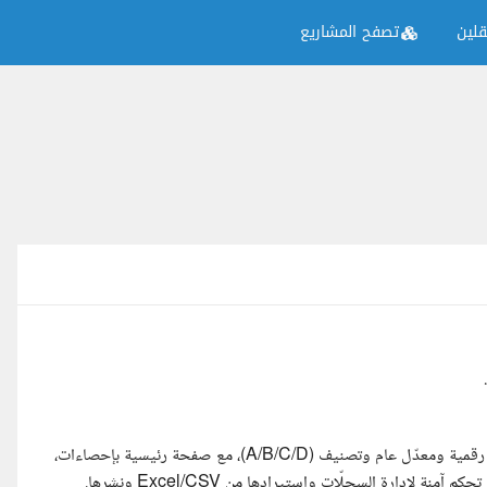
لين
تصفح المشاريع
موقع عام يعرض سجلًّا لمجموعة من الجهات، لكل جهة مجموعة مؤشرات رقمية ومعدّل عام وتصنيف (A/B/C/D)، مع صفحة رئيسية بإحصاءات،
دارة السجلّات واستيرادها من Excel/CSV ونشرها.