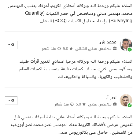
السلام عليكم ورحمة الله وبركاته أستاذي الكريم، أعرفك بنفسي، المهندس
محمد، مهندس مدني ومتخصص في حصر الكميات (Quantity
Surveying) وإعداد جداول الكميات (BOQ) للمشا...
محمد ش.
مهندس مدني انشائي
5.0
منذ شهر
السلام عليكم ورحمة الله وبركاته مرحبا استاذي القدير قرأت طلبك
وسأقوم بعمل الاتي:- حساب كميات دقيقة وتفصيلية لكميات العظم
والتشطيب والكهرباء والسباكة والتكييف لك...
نصر أ.
مهندس مدني
5.0
منذ شهر
السلام عليكم ورحمة الله وبركاته أستاذ هاني بداية أعرفك بنفسي قبل
تقديمي عرضي لأفضالك الكريمة معك المهندس نصر محمد نصر أبورخيه
من فلسطين , حاصل على بكالوريوس هند...