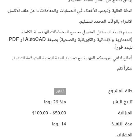
إرفاق نماذج من أعمال سابقة مشابهة).
​الدقة العالية وتجنب الأخطاء في الحسابات والمعادلات داخل ملف الاكسل.
​الالتزام بالوقت المحدد للتسليم.
​سيتم تزويد المستقل المقبول بجميع المخططات الهندسية الكاملة
(المعمارية والإنشائية والكهربائية والصحية) بصيغة AutoCAD أو PDF
للبدء فوراً.
​أتطلع لتلقي عروضكم المهنية مع تحديد المدة الزمنية المتوقعة للتنفيذ.
​شكراً لكم.
حالة المشروع
مُغلق
تاريخ النشر
منذ 26 يوما
الميزانية
$50.00 - $100.00
مدة التنفيذ
14 يوما
المهارات