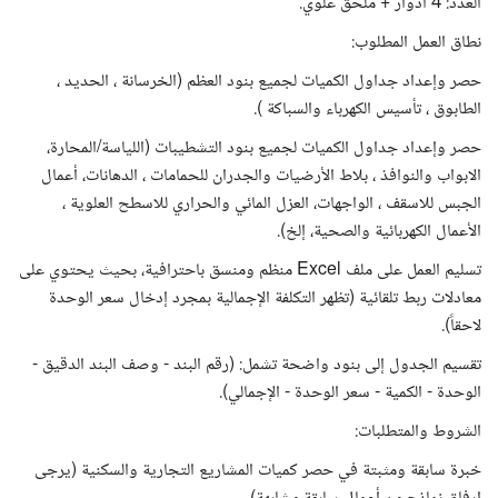
​العدد: 4 أدوار + ملحق علوي.
​نطاق العمل المطلوب:
​حصر وإعداد جداول الكميات لجميع بنود العظم (الخرسانة ، الحديد ،
الطابوق ، تأسيس الكهرباء والسباكة ).
​حصر وإعداد جداول الكميات لجميع بنود التشطيبات (اللياسة/المحارة،
الابواب والنوافذ ، بلاط الأرضيات والجدران للحمامات ، الدهانات، أعمال
الجبس للاسقف ، الواجهات، العزل المائي والحراري للاسطح العلوية ،
الأعمال الكهربائية والصحية، إلخ).
​تسليم العمل على ملف Excel منظم ومنسق باحترافية، بحيث يحتوي على
معادلات ربط تلقائية (تظهر التكلفة الإجمالية بمجرد إدخال سعر الوحدة
لاحقاً).
​تقسيم الجدول إلى بنود واضحة تشمل: (رقم البند - وصف البند الدقيق -
الوحدة - الكمية - سعر الوحدة - الإجمالي).
​الشروط والمتطلبات:
​خبرة سابقة ومثبتة في حصر كميات المشاريع التجارية والسكنية (يرجى