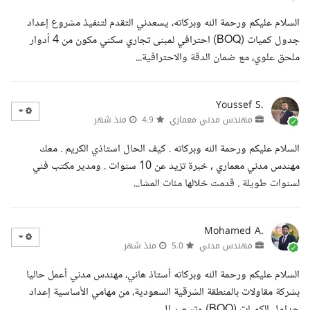
السلام عليكم ورحمة الله وبركاته، يسعدني التقدم لتنفيذ مشروع إعداد
جدول كميات (BOQ) احترافي لمبنى تجاري سكني مكون من 4 أدوار
ملحق علوي، مع ضمان الدقة والاحترافية...
Youssef S.
مهندس مدني معماري
4.9
منذ شهر
السلام عليكم ورحمة الله وبركاته . كيف الحال استاذي الكريم . معك
مهندس مدني معماري , خبرة تزيد عن 10 سنوات . ومدير مكتب فني
لسنوات طويلة . قدمت خلالها مئات المشا...
Mohamed A.
مهندس مدني
5.0
منذ شهر
السلام عليكم ورحمة الله وبركاته أستاذ هاني، مهندس مدني أعمل حاليا
بشركة مقاولات بالمنطقة الشرقية السعودية، من مهامي الأساسية إعداد
جداول الكميات (BOQ) وتسعير ال...