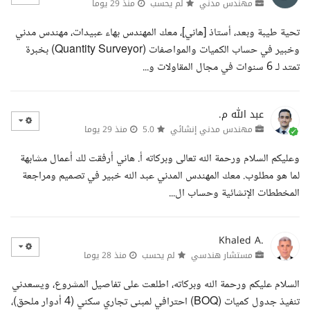
مهندس مدني
لم يحسب
منذ 29 يوما
تحية طيبة وبعد، أستاذ [هاني]، معك المهندس بهاء عبيدات، مهندس مدني
وخبير في حساب الكميات والمواصفات (Quantity Surveyor) بخبرة
تمتد لـ 6 سنوات في مجال المقاولات و...
عبد الله م.
مهندس مدني إنشائي
5.0
منذ 29 يوما
وعليكم السلام ورحمة الله تعالى وبركاته أ. هاني أرفقت لك أعمال مشابهة
لما هو مطلوب. معك المهندس المدني عبد الله خبير في تصميم ومراجعة
المخططات الإنشائية وحساب ال...
Khaled A.
مستشار هندسي
لم يحسب
منذ 28 يوما
السلام عليكم ورحمة الله وبركاته، اطلعت على تفاصيل المشروع، ويسعدني
تنفيذ جدول كميات (BOQ) احترافي لمبنى تجاري سكني (4 أدوار ملحق)،