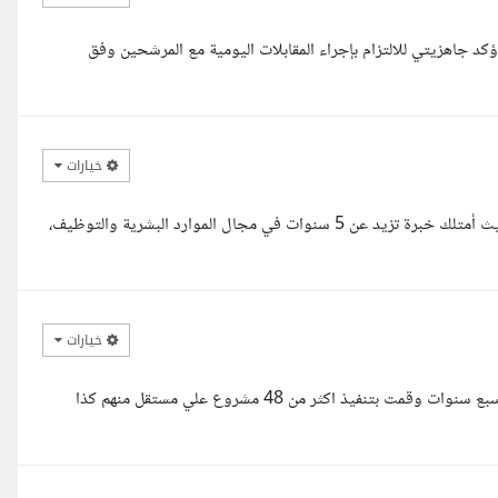
ؤكد جاهزيتي للالتزام بإجراء المقابلات اليومية مع المرشحين وفق
خيارات
مساء الخير استاذة رضوى معك مروة و يسعدني التقدم لهذا المشروع، حيث أمتلك خبرة تزيد عن 5 سنوات في مجال الموارد البشرية والتوظيف،
خيارات
السلام عليكم أستاذة رضوي. اهلا وسهلا بحضرتك معك أ. مصطفي خبره سبع سنوات وقمت بتنفيذ اكثر من 48 مشروع علي مستقل منهم كذا