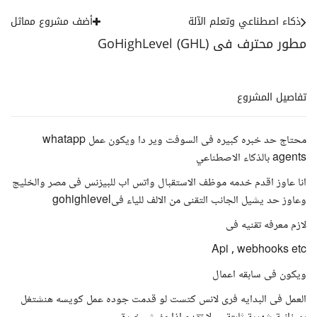
ذكاء اصطناعي وتعلم الآلة
أضف مشروع مماثل
مطور محترف فى GoHighLevel (GHL)
تفاصيل المشروع
محتاج حد خبره كبيره فى السوفت وير دا ويكون عمل whatapp
agents بالذكاء الاصطناعي
انا عاوز اقدم خدمه موظف الاستقبال واتس اب للبيزنس فى مصر والخليج
وعاوز حد يشيل الجانب التقنى من الالف للياء فىgohighlevel
لازم معرفه تقنيه فى
Api , webhooks etc
ويكون فى سابقه اعمال
العمل فى البدايه فرى لانس كتست لو قدمت جوده عمل كويسه هنشتغل