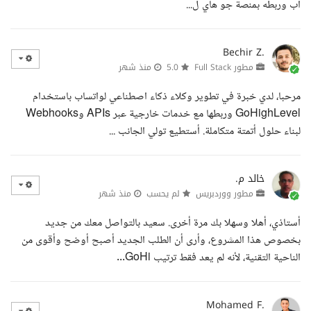
آب وربطه بمنصة جو هاي ل...
Bechir Z.
مطور Full Stack
5.0
منذ شهر
مرحبا، لدي خبرة في تطوير وكلاء ذكاء اصطناعي لواتساب باستخدام
GoHighLevel وربطها مع خدمات خارجية عبر APIs وWebhooks
لبناء حلول أتمتة متكاملة. أستطيع تولي الجانب ...
خالد م.
مطور ووردبريس
لم يحسب
منذ شهر
أستاذي، أهلا وسهلا بك مرة أخرى. سعيد بالتواصل معك من جديد
بخصوص هذا المشروع، وأرى أن الطلب الجديد أصبح أوضح وأقوى من
الناحية التقنية، لأنه لم يعد فقط ترتيب GoHi...
Mohamed F.