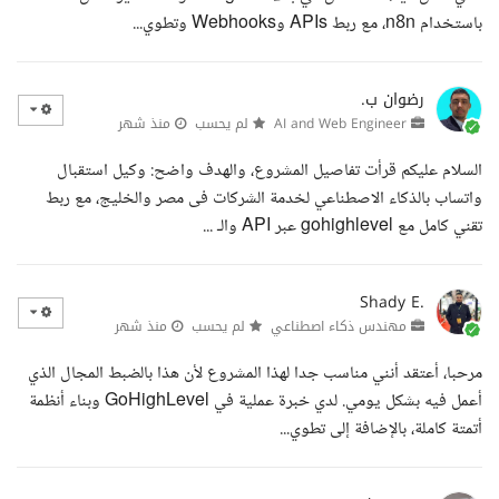
باستخدام n8n، مع ربط APIs وWebhooks وتطوي...
رضوان ب.
AI and Web Engineer
لم يحسب
منذ شهر
السلام عليكم قرأت تفاصيل المشروع، والهدف واضح: وكيل استقبال
واتساب بالذكاء الاصطناعي لخدمة الشركات فى مصر والخليج، مع ربط
تقني كامل مع gohighlevel عبر API والـ ...
Shady E.
مهندس ذكاء اصطناعي
لم يحسب
منذ شهر
مرحبا، أعتقد أنني مناسب جدا لهذا المشروع لأن هذا بالضبط المجال الذي
أعمل فيه بشكل يومي. لدي خبرة عملية في GoHighLevel وبناء أنظمة
أتمتة كاملة، بالإضافة إلى تطوي...