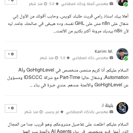
مهندس أتمتة وذكاء اصطناعي
5.0
منذ شهر
أهلا بيك استاذ رامي قريت طلبك كويس، وحابب أقولك من الأول إني
شغال على n8n مش على GHL نفسه، وده هيبقى في صالحك جامد. ليه
لأن n8n بيديك مرونة أكتر بكتير من الأتمت...
Karim M.
مهندس ذكاء اصطناعي
5.0
منذ شهر
السلام عليكم، أنا كريم منتصر، متخصص في GoHighLevel وAI
Automation، وشغال حاليا Part-Time مع شركة IDSCCC ومسؤول
عن GoHighLevel والأتمتة عندهم. عندي خبرة في بناء ...
بثينة ا.
مهندس بالذكاء الاصطناعي
لم يحسب
منذ شهر
السلام عليكم، اطلعت على تفاصيل مشروعكم، وهو قريب جدا من المجال
الذي أعمل فيه. متخصص في بناء AI Agents وأتمتة سير العمل