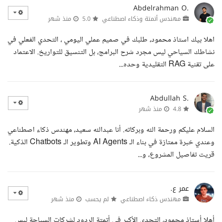
Abdelrahman O.
مهندس أتمتة وذكاء اصطناعي
5.0
منذ شهر
اهلا بيك استاذ محمود، طلبك في صميم عملي اليومي ، التحدي الفعلي في
نشاطك السياحي ليس مجرد شرح البرامج، بل التنسيق للتواريخ. الاعتماد
على تقنية RAG التقليدية وحده...
Abdullah S.
4.8
منذ شهر
السلام عليكم ورحمة الله وبركاته. أنا عبدالله سعيد، مهندس ذكاء اصطناعي
وعندي خبرة ممتازة في بناء الـ AI Agents وتطوير الـ Chatbots الذكية.
قريت تفاصيل المشروع، و...
عمر ع.
مهندس ذكاء اصطناعي
لم يحسب
منذ شهر
أهلا أستاذ محمود، التحدي الأكبر في أتمتة الردود لشركات السياحة ليس