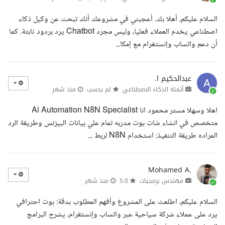
السلام عليكم، أهلا بك. أعجبني في مشروعك أنك تبحث عن وكيل ذكاء
اصطناعي يخدم العملاء فعليا، وليس مجرد Chatbot يرد بردود ثابتة. كما
أن دعم واتساب وإنستغرام مع إمكا...
عبدالحكيم ا.
أتمتة الذكاء الاصطناعي
لم يحسب
منذ شهر
اهلا وسهلا مستر محمود انا Ai Automation N8N Specialist
متخصص في انشاء شات بوت مدربه تمام علي بيانات البيزنس وطريقة الرد
المراده طريقة التنفيذ: استخدام N8N لربط ...
Mohamed A.
مهندس برمجيات
5.0
منذ شهر
السلام عليكم، اطلعت على المشروع وأفهم المطلوب بدقة: بوت احترافي
يرد على عملاء شركة سياحية عبر واتساب وإنستقرام، يشرح البرامج