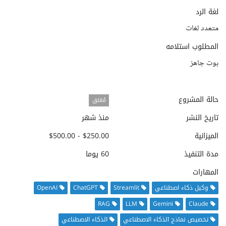
لغة الرد
متعدد لغات
المطلوب استلامه
بوت جاهز
حالة المشروع
مُغلق
تاريخ النشر
منذ شهر
الميزانية
$250.00 - $500.00
مدة التنفيذ
60 يوما
المهارات
وكيل ذكاء اصطناعي
Streamlit
ChatGPT
OpenAI
RAG
LLM
Gemini
Claude
تخصيص نماذج الذكاء الاصطناعي
الذكاء الاصطناعي