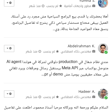
Yumna S.
مطور واجهات أمامية
لم يحسب
منذ شهر
أهلا بحضرتك يا فندم، بيع البرامج السياحية مش مجرد رد على أسئلة،
العميل بيبقى محتاج مستشار سياحي ذكي يشرح له تفاصيل البرنامج،
ينسق معاه المواعيد المتاحة بدقة، وي...
Abdelrahman K.
مهندس ذكاء اصطناعي
لم يحسب
منذ شهر
عندي نظام شغال في production دلوقتي لشركة في هولندا AI agent
متوصل بواتساب عبر Meta API بيستقبل رسائل ومرفقات ويرد تلقائي
على عملاء حقيقيين يوميا، مش demo أو pr...
Hadeer A.
مهندس ذكاء اصطناعي
لم يحسب
منذ شهر
السلام عليكم ورحمة الله وبركاته مرحبا أستاذ محمود، اطلعت على تفاصيل