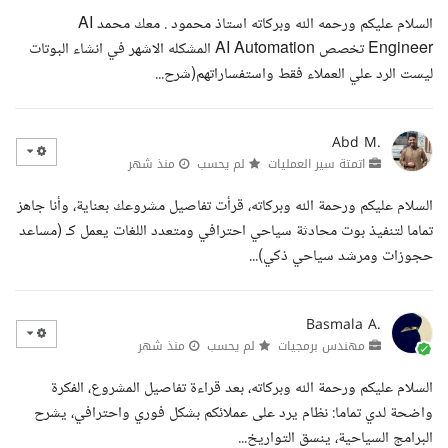
السلام عليكم ورحمه الله وبركاته استاذ محمود . معك محمد AI
Engineer تخصص AI Automation المشكله الاشهر في انشاء البوتات
ليست الرد علي العملاء فقط واستفساراتهم(شرح...
Abd M.
اتمتة سير العمليات
لم يحسب
منذ شهر
السلام عليكم ورحمة الله وبركاته، قرأت تفاصيل مشروعك بعناية، وأنا جاهز
تماما لتنفيذ بوت محادثة سياحي احترافي ومتعدد اللغات يعمل كـ (مساعد
حجوزات ومرشد سياحي ذكي)...
Basmala A.
مهندس برمجيات
لم يحسب
منذ شهر
السلام عليكم ورحمة الله وبركاته، بعد قراءة تفاصيل المشروع، الفكرة
واضحة لدي تماما: نظام يرد على عملائكم بشكل فوري واحترافي، يشرح
البرامج السياحية، ينسق التواريخ...