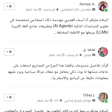
Asmaa A.
مهندس ذكاء اصطناعي
لم يحسب
منذ شهر
السلام عليكم، أنا أسماء القصري، مهندسة ذكاء اصطناعي متخصصة في
تطوير المساعدات الذكية (AI Agents) وتطبيقات نماذج اللغة الكبيرة
(LLMs) وربطها مع الأنظمة المختلفة ...
محمد ج.
مبرمج
لم يحسب
منذ شهر
قرأت تفاصيل مشروعك، وفعليا هذا النوع من المشاريع اشتغلت على
حاجات مشابهة له بوت ذكي يتعامل مع عملاء شركة سياحية ويرد عليهم
بمعلومات دقيقة عن البرامج والأسعار وا...
Oday J.
مونتاج فيديو إبداعي
5.0
منذ شهر
السلام عليكم ورحمة الله وبركاته، اطلعت على تفاصيل المشروع، والمطلوب