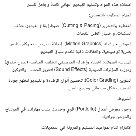
استلام هذه المواد وتسليم الفيديو النهائي كاملاً وجاهزاً للنشر.
المهام المطلوبة بالتفصيل:
التقطيع والتحرير (Cutting & Pacing): ضبط إيقاع الفيديو، حذف
السكتات، واختيار أفضل اللقطات.
الموشن جرافيك (Motion Graphics): إضافة نصوص متحركة، عناصر
بصرية توضيحية، وانتقالات ذكية تخدم سياق الفيديو.
الهندسة الصوتية: اختيار وإضافة الموسيقى الخلفية المناسبة (بدون حقوق)
وتوزيع المؤثرات الصوتية (Sound Effects) لتعزيز الحماس والتركيز.
التلوين (Color Grading): تحسين ألوان الإضاءة والفيديو لتظهر جودة
التصوير بشكل سينمائي ومريح للعين.
الشروط:
وجود معرض أعمال (Portfolio) قوي وحديث يثبت مهاراتك في المونتاج
والموشن جرافيك.
الالتزام التام بمواعيد التسليم والمرونة في التعديلات.