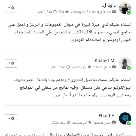
داود ل.
مونتاج و صناعة فديوهات
5.0
منذ شهر
السلام عليكم لدي خبرة كبيرة في مجال الفديوهات و اللريلز و اعمل علي
برنامج ادوبي بريمير و الافترافكيت و التعديل علي الصوت باستخدام
ادوبي اوديشن و استخدام الفوتوش...
Khaled M.
منتج فيديو
لم يحسب
منذ شهر
السلام عليكم، شفت تفاصيل المشروع ومهتم جدا بالشغل. تقدر تشوف
البورتفوليو بتاعي على مستقل، وفيه نماذج من شغلي في المونتاج
ومحتوى اليوتيوب. ولو حابب أقدر أعمل عين...
Ebaid A.
محرر فيديو
لم يحسب
منذ شهر
وعليكم السلام ورحمة الله وبركاته،اهلا بك يا غالي. قرأت تفاصيل مشروعك