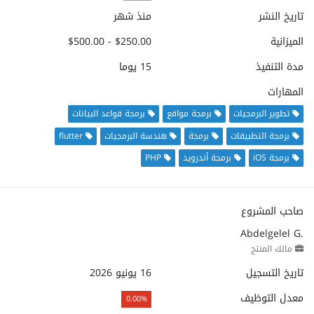
تاريخ النشر
منذ شهر
الميزانية
$250.00 - $500.00
مدة التنفيذ
15 يوما
المهارات
تطوير البرمجيات
برمجة مواقع
برمجة قواعد البيانات
برمجة التطبيقات
برمجة
هندسة البرمجيات
flutter
برمجة iOS
برمجة أندرويد
PHP
صاحب المشروع
Abdelgelel G.
مالك المنتج
تاريخ التسجيل
16 يونيو 2026
معدل التوظيف
0.00%