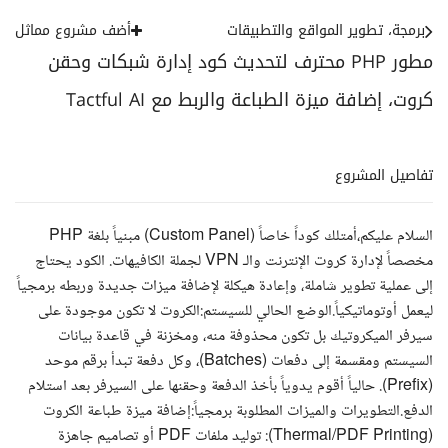
برمجة، تطوير المواقع والتطبيقات
أضف مشروع مماثل
مطور PHP محترف لتحديث كود إدارة شبكات وحقن
كروت، إضافة ميزة الطباعة والربط مع Tactful AI
تفاصيل المشروع
السلام عليكم،أمتلك كوداً خاصاً (Custom Panel) مبنياً بلغة PHP
مخصصاً لإدارة كروت الإنترنت والـ VPN لجملة الكافيهات. الكود يحتاج
إلى عملية تطوير شاملة، وإعادة هيكلة لإضافة ميزات جديدة وربطه برمجياً
ليعمل أوتوماتيكياً.الوضع الحالي للسيستم:الكروت لا تكون موجودة على
سيرفر الميكروتيك بل تكون محذوفة منه، ومخزنة في قاعدة بيانات
السيستم ومقسمة إلى دفعات (Batches)، وكل دفعة تبدأ برقم موحد
(Prefix). حالياً أقوم يدوياً بأخذ الدفعة وحقنها على السيرفر بعد استلام
الدفع.التطويرات والميزات المطلوبة برمجياً:إضافة ميزة طباعة الكروت
(Thermal/PDF Printing): توليد ملفات PDF أو تصاميم جاهزة