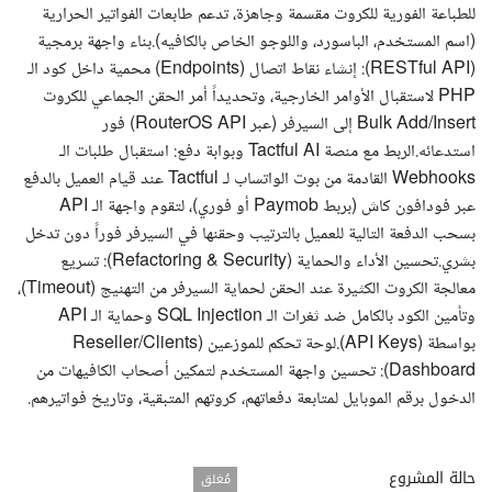
للطباعة الفورية للكروت مقسمة وجاهزة، تدعم طابعات الفواتير الحرارية
(اسم المستخدم، الباسورد، واللوجو الخاص بالكافيه).بناء واجهة برمجية
(RESTful API): إنشاء نقاط اتصال (Endpoints) محمية داخل كود الـ
PHP لاستقبال الأوامر الخارجية، وتحديداً أمر الحقن الجماعي للكروت
Bulk Add/Insert إلى السيرفر (عبر RouterOS API) فور
استدعائه.الربط مع منصة Tactful AI وبوابة دفع: استقبال طلبات الـ
Webhooks القادمة من بوت الواتساب لـ Tactful عند قيام العميل بالدفع
عبر فودافون كاش (بربط Paymob أو فوري)، لتقوم واجهة الـ API
بسحب الدفعة التالية للعميل بالترتيب وحقنها في السيرفر فوراً دون تدخل
بشري.تحسين الأداء والحماية (Refactoring & Security): تسريع
معالجة الكروت الكثيرة عند الحقن لحماية السيرفر من التهنيج (Timeout)،
وتأمين الكود بالكامل ضد ثغرات الـ SQL Injection وحماية الـ API
بواسطة (API Keys).لوحة تحكم للموزعين (Reseller/Clients
Dashboard): تحسين واجهة المستخدم لتمكين أصحاب الكافيهات من
الدخول برقم الموبايل لمتابعة دفعاتهم، كروتهم المتبقية، وتاريخ فواتيرهم.
حالة المشروع
مُغلق