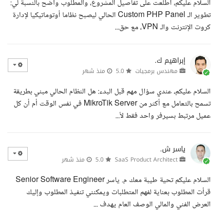
السلام عليكم، اطلعت على تفاصيل المشروع، والمطلوب واضح بالنسبة لي:
تطوير الـ Custom PHP Panel الحالي ليصبح نظاما أوتوماتيكيا لإدارة
كروت الإنترنت والـ VPN، مع حق...
إبراهيم ك.
مهندس برمجيات
5.0
منذ شهر
السلام عليكم، عندي سؤال مهم قبل البدء: هل النظام الحالي مبني بطريقة
تسمح بالتعامل مع أكثر من MikroTik Server في نفس الوقت أم أن كل
عميل مرتبط بسيرفر واحد فقط لأ...
ياسر ش.
SaaS Product Architect
5.0
منذ شهر
السلام عليكم تحية طيبة معك م. ياسر Senior Software Engineer
قرأت المطلوب بعناية لفهم المتطلبات ويمكنني تنفيذ المطلوب وإليك
العرض الفني والمالي الوصف العام يهدف ...