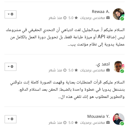
Rewaa A.
مهندس برمجيات
5.0
منذ شهر
السلام عليكم أ. عبدالجليل، لفت انتباهي أن التحدي الحقيقي في مشروعك
ليس إضافة API أو ميزة طباعة فقط، بل تحويل دورة العمل بالكامل من
عملية يدوية إلى نظام مؤتمت يب...
احمد ي.
مهندس برمجيات
5.0
منذ شهر
السلام عليكم، قرأت المتطلبات بعناية وفهمت الصورة كاملة إنت دلوقتي
بتشتغل يدويا في خطوة واحدة بالضبط: الحقن بعد استلام الدفع.
والتطوير المطلوب هو إنك تلغي هذه ال...
Mouawia Y.
مهندس برمجيات
5.0
منذ شهر