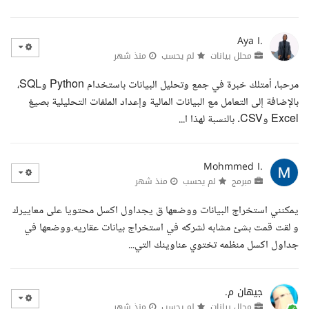
Aya I.
محلل بيانات
لم يحسب
منذ شهر
مرحبا، أمتلك خبرة في جمع وتحليل البيانات باستخدام Python وSQL،
بالإضافة إلى التعامل مع البيانات المالية وإعداد الملفات التحليلية بصيغ
Excel وCSV. بالنسبة لهذا ا...
Mohmmed I.
مبرمج
لم يحسب
منذ شهر
يمكنني استخراج البيانات ووضعها ق يجداول اكسل محتويا على معاييرك
و لقت قمت بشئ مشابه لشركه في استخراج بيانات عقاريه.ووضعها في
جداول اكسل منظمه تختوي عناوينك التي...
جيهان م.
محلل بيانات
لم يحسب
منذ شهر