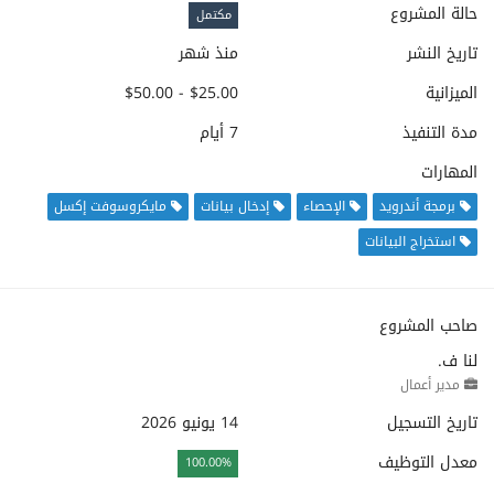
حالة المشروع
مكتمل
تاريخ النشر
منذ شهر
الميزانية
$25.00 - $50.00
مدة التنفيذ
7 أيام
المهارات
برمجة أندرويد
الإحصاء
إدخال بيانات
مايكروسوفت إكسل
استخراج البيانات
صاحب المشروع
لنا ف.
مدير أعمال
تاريخ التسجيل
14 يونيو 2026
معدل التوظيف
100.00%