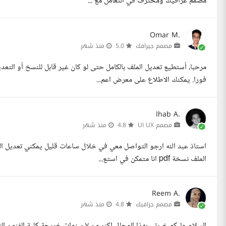
مصمم غرافيك ومحترف في التعامل مع ...
Omar M.
مصمم جيرافك
5.0
منذ شهر
فورا. يمكنك الاطلاع على معرض اعم...
Ihab A.
مصمم UI UX
4.8
منذ شهر
استاذ عبد الله ارجو التواصل معي في خلال ساعات قليل يمكني تعديل ا
الملف نسخة pdf انا متمكن في استع...
Reem A.
مصمم جرافيك
4.8
منذ شهر
السلام عليكم خبرتى بهذا المجال اكثر من ٧