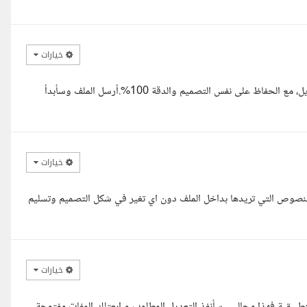
خيارات
مرحبا، أستطيع تعديل الملف بالكامل حتى لو كان غير قابل للنسخ أو التعديل، مع الحفاظ على نفس التصميم والدقة 100%.أرسل الملف وسأبدأ
خيارات
لنصوص التي تريدها بداخل الملف دون اي تغير في شكل التصميم وتسليم
خيارات
 سنوات خريجة كلية الفنون التطبيقية فهذا مجالى ، سأنفذ التعديل المطلوب و ابعتلك المفات مفتوحة