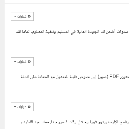
خيارات
ساء الخير استاذ عبدالله انا محمد مصمم جرافيك املك خبرة تزيد عن 5 سنوات أضمن لك الجودة العالية في التسليم وتنفيذ المطلوب تماما لقد
خيارات
السلام عليكم أ. عبد الله، اطلعت على طلبك، وفهمت أنك تحتاج تحويل محتوى PDF (صور) إلى نصوص قابلة للتعديل مع الحفاظ على الدقة
خيارات
برنامج الإليستريتور فورا وخلال وقت قصير جدا. معك عبد اللطيف،