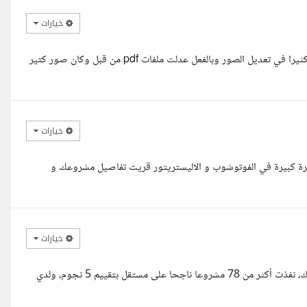
خيارات
وعليكم السلام ورحمة الله وبركاته لدي خبره في الفوتوشوب واستخدمه كثيرا في تعديل الصور وبالفعل عدلت ملفات pdf من قبل وكان صور كتير
خيارات
ة كبيرة في الفوتوشوب و الاليستريتور قريت تفاصيل مشروعك و
خيارات
مرحبا أستاذ عبدالله، بعت لحضرتك نماذج من آخر أعمالي أنا مصمم جرافيك، نفذت أكثر من 78 مشروعا ناجحا على مستقل بتقييم 5 نجوم، ولدي