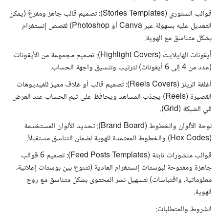
قوالب الستوري (Stories Templates): تصميم قالب جاهز ومفرغ (يمكن
التعديل عليه بسهولة عبر Canva أو Photoshop) لقصص إنستغرام
بشكل متناسق مع الهوية.
أيقونات الهايلايت (Highlight Covers): تصميم مجموعة من الأيقونات
(عدد من 4 إلى 6 أيقونات) لترتيب وتنسيق واجهة الحساب.
أغلفة الريلز (Reels Covers): تصميم قالب أو غلاف مميز للفيديوهات
القصيرة (Reels) يجذب المشاهد ويحافظ على ثيم الحساب عند العرض
في الشبكة (Grid).
لوحة الألوان والخطوط (Brand Board): تحديد الألوان المستخدمة
(Hex Codes) والخطوط المعتمدة للهوية لضمان التناسق مستقبلاً.
قوالب منشورات ثابتة (Feed Posts Templates): تصميم 6 قوالب
جاهزة ومفتوحة لبوستات إنستغرام العادية (تتنوع بين بوستات إعلانية،
معلوماتية، واقتباسات) لتسهيل نشر المحتوى بشكل متناسق مع روح
الهوية.
الشروط والمتطلبات: