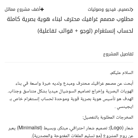
تصميم، فيديو وصوتيات
أضف مشروع مماثل
مطلوب مصمم غرافيك محترف لبناء هوية بصرية كاملة
لحساب إنستغرام (لوجو + قوالب تفاعلية)
تفاصيل المشروع
السلام عليكم،
أبحث عن مصمم غرافيك محترف ومبدع ولديه خبرة واسعة في بناء
الهويات البصرية وإخراج تصاميم السوشيال ميديا بشكل متناسق وجذاب.
الهدف هو تأسيس هوية بصرية قوية وموحدة لحساب إنستغرام خاص بـ
ايجينسي .
المخرجات المطلوبة بالتفصيل:
شعار (Logo): تصميم شعار احترافي، مبتكر، وبسيط (Minimalist) يعبر
عن روح المشروع (مع تسليم الملفات المفتوحة والمصدرية).