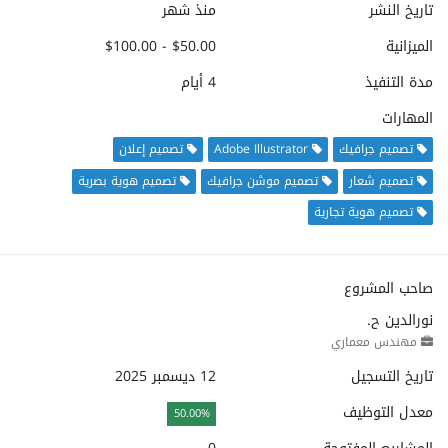
تاريخ النشر
منذ شهر
الميزانية
$50.00 - $100.00
مدة التنفيذ
4 أيام
المهارات
تصميم جرافيك
Adobe Illustrator
تصميم إعلان
تصميم شعار
تصميم موشن جرافيك
تصميم هوية بصرية
تصميم هوية تجارية
صاحب المشروع
نورالدين ح.
مهندس معماري
تاريخ التسجيل
12 ديسمبر 2025
معدل التوظيف
50.00%