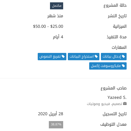
حالة المشروع
مكتمل
تاريخ النشر
منذ شهر
الميزانية
$25.00 - $50.00
مدة التنفيذ
4 أيام
المهارات
إدخال بيانات
استخراج البيانات
تفريغ النصوص
مايكروسوفت إكسل
صاحب المشروع
Yazeed S.
تصميم، فيديو وصوتيات
تاريخ التسجيل
28 أبريل 2020
معدل التوظيف
38.87%