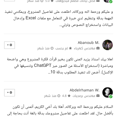
محلل بيانات مصمم فيديوهات
5.0
منذ شهر
و عليكم ورحمة الله وبركاته، اطلعت على تفاصيل المشروع، ويمكنني تنفيذ
المهمة بدقة وتنظيم. لدي خبرة في التعامل مع ملفات Excel وإدخال
البيانات واستخراج النصوص وترتي...
Abanoub M.
مهندس كهرباء
لم يحسب
منذ شهر
اهلا بيك استاذ يزيد اتمنى تكون بخير قرأت فكرة المشروع وهي واضحة
ومباشرة (استخراج الأسئلة من الصور عبر ChatGPT وتنسيقها في
الإكسل). أضمن لك تنفيذ المطلوب بدقة 10...
Abdelrhaman W.
مهندس برمجيات
4.8
منذ شهر
السلام عليكم ورحمة الله وبركاته، أهلا بك أخي الكريم، أتمنى أن تكون
بأفضل حال. لقد اطلعت على تفاصيل مشروعك بدقة بالغة أنت بحاجة إلى