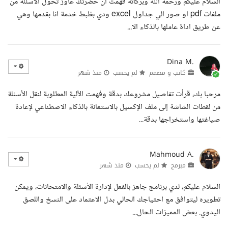
السلام عليكم ورحمة الله وبركاته فهمت ان حضرتك عاوز تحول الاسئلة من
ملفات pdf او صور الي جداول excel ودي بظبط خدمة انا بقدمها وهي
عن طريق اداة عاملها بالذكاء الا...
Dina M.
كاتب و مصمم
لم يحسب
منذ شهر
مرحبا بك، قرأت تفاصيل مشروعك بدقة وفهمت الآلية المطلوبة لنقل الأسئلة
من لقطات الشاشة إلى ملف الإكسيل بالاستعانة بالذكاء الاصطناعي لإعادة
صياغتها واستخراجها بدقة...
Mahmoud A.
مبرمج
لم يحسب
منذ شهر
السلام عليكم، لدي برنامج جاهز بالفعل لإدارة الأسئلة والامتحانات، ويمكن
تطويره ليتوافق مع احتياجك الحالي بدل الاعتماد على النسخ واللصق
اليدوي. بعض المميزات الحال...