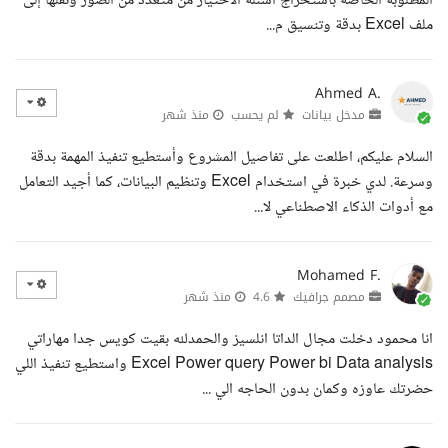
المطلوبة الخاصة باستخراج أسئلة الاختيار من متعدد من الصور ونقلها إلى
ملف Excel بدقة وتنسيق م...
Ahmed A.
مدخل بيانات
لم يحسب
منذ شهر
السلام عليكم، اطلعت على تفاصيل المشروع وأستطيع تنفيذ المهمة بدقة
وسرعة. لدي خبرة في استخدام Excel وتنظيم البيانات، كما أجيد التعامل
مع أدوات الذكاء الاصطناعي لا...
Mohamed F.
مصمم جرافيك
4.6
منذ شهر
انا محمود دخلت مجال الداتا انلسيز والحمدلله بقيت كويس جدا مهاراتي
Excel Power query Power bi Data analysis واستطيع تنفيذ اللي
حضرتك عاوزه وكمان بدون الحاجه الي ...