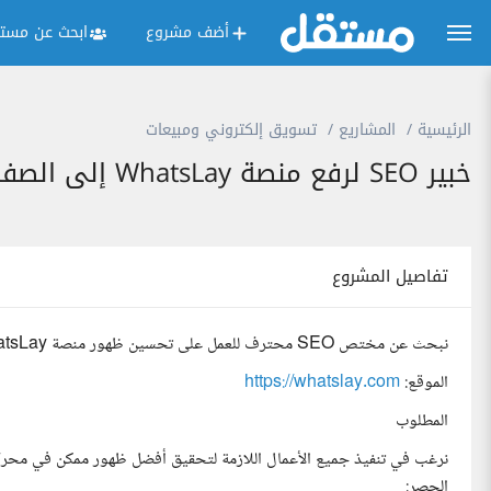
أضف مشروع
ابحث عن مستق
الرئيسية
المشاريع
تسويق إلكتروني ومبيعات
خبير SEO لرفع منصة WhatsLay إلى الصفحة الأولى في نتائج البحث
تفاصيل المشروع
نبحث عن مختص SEO محترف للعمل على تحسين ظهور منصة WhatsLay، وهي منصة متخصصة في أتمتة وإدارة محادثات واتساب للشركات.
الموقع:
https://whatslay.com
المطلوب
نرغب في تنفيذ جميع الأعمال اللازمة لتحقيق أفضل ظهور ممكن في محرك
الحصر: