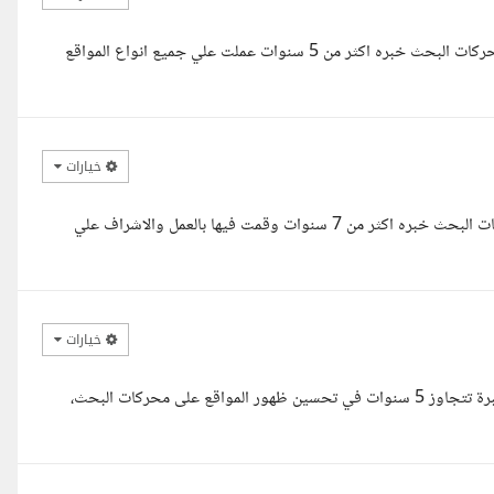
السلام عليكم ان شاء الله حضرتك تكون بخير انا عمر متخصص تحسين محركات البحث خبره اكثر من 5 سنوات عملت علي جميع انواع المواقع
خيارات
السلام عليكم اهلا بحضرتك معك مهندس محمد يحي مدير تحسين محركات البحث خبره اكثر من 7 سنوات وقمت فيها بالعمل والاشراف علي
خيارات
السلام عليكم ورحمة الله وبركاته معكم المهندس أحمد، مختص SEO بخبرة تتجاوز 5 سنوات في تحسين ظهور المواقع على محركات البحث،