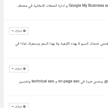
سعيد بالتقدم الى هذا المشروع خبرة اكثر من 11 سنوات في SEO و Google My Business seo و ادارة الحملات الاعلانية في مختلف
خيارات
ي خدمات السيو لا بهذه الكيفية ولا بهذا السعر وستعرف لماذا في
خيارات
اهلا بيك، أنا إيمان، متخصصة في seo وتحسين ظهور المواقع في google، وعندي خبرة في on-page seo و technical seo وتحسين
خيارات