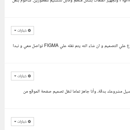
السلام عليكم، اطلعت على تفاصيل المشروع، ولدي خبرة في العمل على Figma وتجهيز الملفات بشكل منظم وقابل للتسليم للمطورين. سأقوم بنقل
خيارات
بشمهندس سراج سلام عليكم ان شاء الله طلب حضرتك بسيط و تم الاطلاع علي التصميم و ان شاء الله يتم نقله علي FIGMA تواصل معي و نبدا
خيارات
فاصيل مشروعك بدقة، وأنا جاهز تماما لنقل تصميم صفحة الموقع من
خيارات