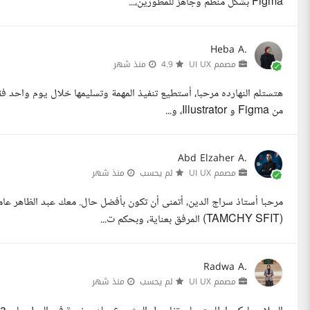
Figma بشكل منظم وجاهز للمطورين،...
Heba A.
مصمم UI UX
4.9
منذ شهر
هتستلم النهارده مرحبا، أستطيع تنفيذ المهمة وتسليمها خلال يوم واحد ف
من Figma و Illustrator، و...
Abd Elzaher A.
مصمم UI UX
لم يحسب
منذ شهر
(TAMCHY SFIT) المرفق بعناية، وبحكم ت...
Radwa A.
مصمم UI UX
لم يحسب
منذ شهر