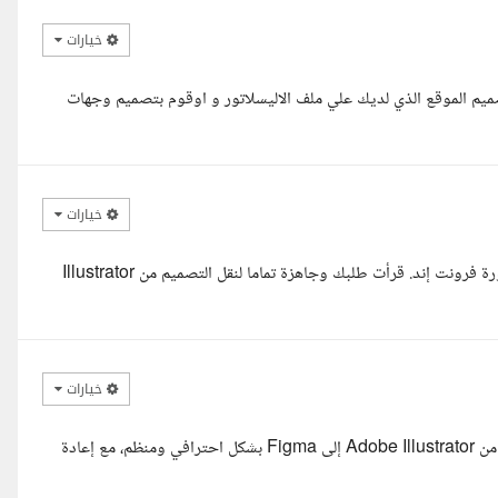
خيارات
م الموقع الذي لديك علي ملف الاليسلاتور و اوقوم بتصميم وجهات
خيارات
السلام عليكم أستاذ سراج معك أروى محمد صلاح، مصممة UI/UX ومطورة فرونت إند. قرأت طلبك وجاهزة تماما لنقل التصميم من Illustrator
خيارات
مرحبا سراج، اطلعت على تفاصيل المشروع، ويمكنني نقل تصميم الصفحة من Adobe Illustrator إلى Figma بشكل احترافي ومنظم، مع إعادة