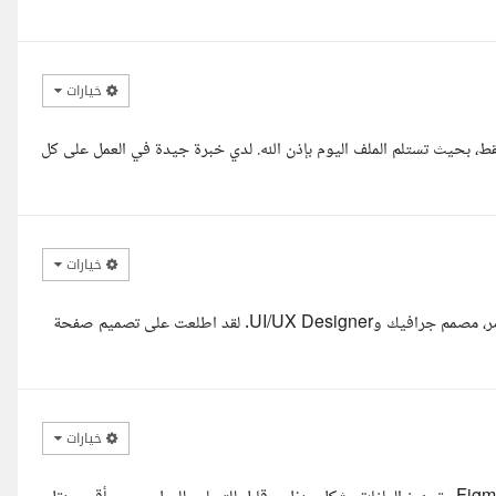
خيارات
قط، بحيث تستلم الملف اليوم بإذن الله. لدي خبرة جيدة في العمل على كل
خيارات
مرحبا أستاذ سراج الدين، أتمنى أن تكون بأفضل حال. معك عبد الظاهر عامر، مصمم جرافيك وUI/UX Designer. لقد اطلعت على تصميم صفحة
خيارات