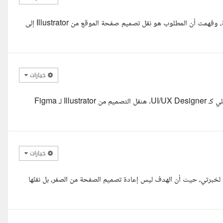
السلام عليكم أستاذ سراج، اطلعت على تفاصيل المشروع والصورة المرفقة، وفهمت أن المطلوب هو نقل تصميم صفحة الموقع من Illustrator إلى
خيارات
السلام عليكم، أنا عمران زيان أقدر أساعدك في طلبك لان ده في نطاق شغلي كـ UI/UX Designer. هنقل التصميم من Illustrator لـ Figma
خيارات
لخبرتي، حيث أن الهدف ليس إعادة تصميم الصفحة من الصفر، بل نقلها