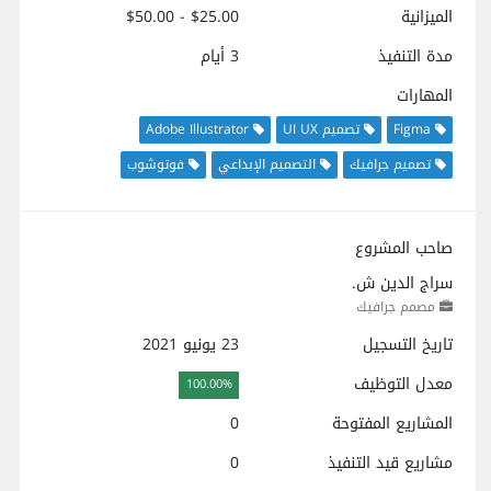
الميزانية
$25.00 - $50.00
مدة التنفيذ
3 أيام
المهارات
Figma
تصميم UI UX
Adobe Illustrator
تصميم جرافيك
التصميم الإبداعي
فوتوشوب
صاحب المشروع
سراج الدين ش.
مصمم جرافيك
تاريخ التسجيل
23 يونيو 2021
معدل التوظيف
100.00%
المشاريع المفتوحة
0
مشاريع قيد التنفيذ
0