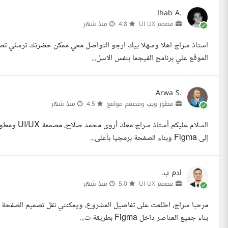
Ihab A.
مصمم UI UX
4.8
منذ شهر
استاذ سراج اهلا وسهلا بيك ارجو التواصل معي ممكن حضرتك ترسلي تصمي
الموقع علي برنامج الفيجما بنفس الاسل...
Arwa S.
مطور ويب ومصمم مواقع
4.5
منذ شهر
إلى Figma وبناء الصفحة برمجيا بأعلى...
ادم ب.
مصمم UI UX
5.0
منذ شهر
بناء جميع العناصر داخل Figma بطريقة ت...