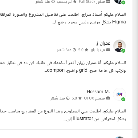
مطور Full Stack
لم يحسب
منذ شهر
Figma بشكل مرتب، وليس مجرد وضع ا...
عمران ز.
ميديا باير
5.0
منذ شهر
ونرتب كل حاجة صح، grid واضح، compon...
Hossam M.
مصمم UI UX
5.0
منذ شهر
السلام عليكم، اطلعت على المطلوب، وهذا النوع من المشاريع مناسب جدا 
بشكل احترافي من Illustrator إلى...