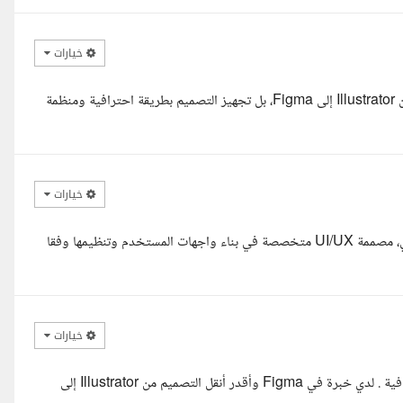
خيارات
السلام عليكم، أعجبني أن الهدف من المشروع ليس مجرد تحويل الملف من Illustrator إلى Figma، بل تجهيز التصميم بطريقة احترافية ومنظمة
خيارات
السلام عليكم ورحمة الله وبركاته، أهلا بك يا أستاذ سراج. معك سلمى علي، مصممة UI/UX متخصصة في بناء واجهات المستخدم وتنظيمها وفقا
خيارات
السلام عليكم استاذ سراج اطلعت على المشروع وأنا قادر أنفذه بكل احترافية . لدي خبرة في Figma وأقدر أنقل التصميم من Illustrator إلى