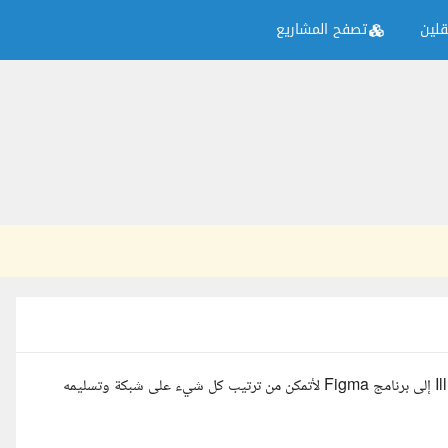
لين
تصفح المشاريع
مطلوب نقل تصميم صفحة موقع إلكتروني تم إنشاؤه في برنامج Illustrator إلى برنامج Figma لأتمكن من ترتيب كل شيء على شبكة وتسليمه