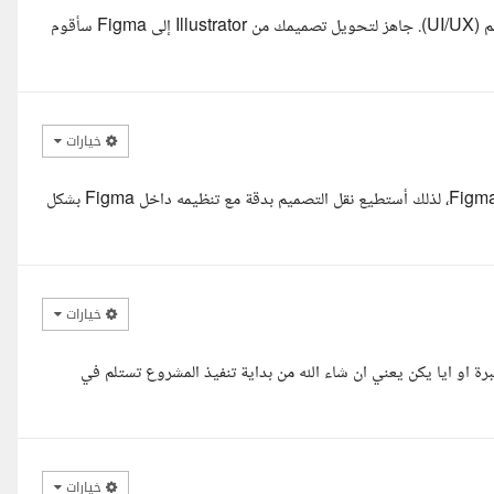
السلام عليكم ورحمة الله وبركاته كيف حالك ا/ سراج معك م.ممدوح، مصمم (UI/UX). جاهز لتحويل تصميمك من Illustrator إلى Figma سأقوم
خيارات
السلام عليكم استاذ سراج لدي خبرة في العمل على كل من Illustrator وFigma، لذلك أستطيع نقل التصميم بدقة مع تنظيمه داخل Figma بشكل
خيارات
و ايا يكن يعني ان شاء الله من بداية تنفيذ المشروع تستلم في
خيارات