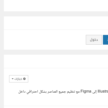
دخول
خيارات
اهلا , اطلعت على تفاصيل المشروع ويمكنني نقل تصميم الصفحة من Illustrator إلى Figma مع تنظيم جميع العناصر بشكل احترافي داخل