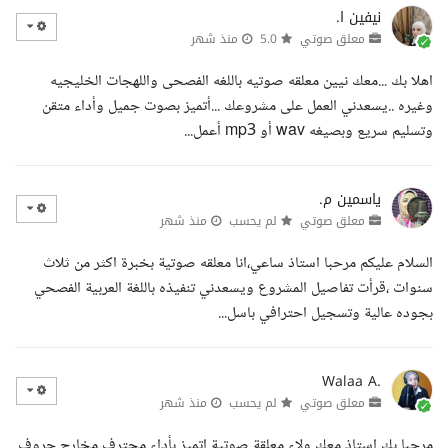
نيفين ا.
معلق صوتي
5.0
منذ شهر
اهلا بك ...معك نيين معلقه صوتيه باللغه الفصحى واللهجات الخليجيه
وغيره ..يسعدني العمل على مشروعك ...أتميز بصوت جميل وأداء متقن
وتسليم سريع وبصيغه wav أو mp3 أعمل...
ياسمين م.
معلق صوتي
لم يحسب
منذ شهر
السلام عليكم مرحبا استاذ ساعي،انا معلقه صوتية بخبرة اكثر من ثلاث
سنوات ،قرأت تفاصيل المشروع ويسعدني تنفيذه باللغة العربية الفصحي
بجوده عالية وتسجيل احترافي باسل...
Walaa A.
معلق صوتي
لم يحسب
منذ شهر
مرحبا بك استاذ معك ولاء معلقة صوتية اتميز بأداء محترف مخارج حروف