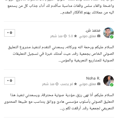
واضحة والقاء سلس وقفات مناسبة سأقدم لك أداء جذاب كل من يستمع
اليه من عملائك يهتم للأفكار المقدم...
محمد ش.
معلق صوتي
5.0
منذ شهر
السلام عليكم ورحمة الله وبركاته، يسعدني التقدم لتنفيذ مشروع التعليق
الصوتي الخاص بجمعية رفد، حيث أمتلك خبرة في تسجيل التعليقات
الصوتية للمشاريع التعريفية والمؤس...
Noha R.
معلق صوتي
لم يحسب
منذ شهر
السلام عليكم، أنا نهى رزق، مؤدية صوتية محترفة، ويسعدني تنفيذ هذا
التعليق الصوتي بأسلوب مؤسسي هادئ وواثق يتناسب مع طبيعة المحتوى
التعريفي لجمعية رفد. أرفقت لكم ن...