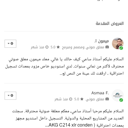
العروض المقدمة
ميمون ا.
معلق صوتي ومصمم ومبرمج
5.0
منذ شهر
السلام عليكم أستاذ ساعي كيف حالك يا غالي. معك ميمون، معلق صوتي
محترف لأكثر من ثماني سنوات. لدي استوديو خاص مزود بمعدات تسجيل
احترافية ، ارفقت لك عينة من النص لع...
Asmaa F.
معلق صوتي
5.0
منذ شهر
السلام عليكم مرحبا أستاذ ساعي, معكم معلقة صوتية محترفة. سجلت
العديد من المشاريع المحلية والدولية. التسجيل داخل استديو مجهز
بمعدات احترافية ( AKG C214 xlr conden...