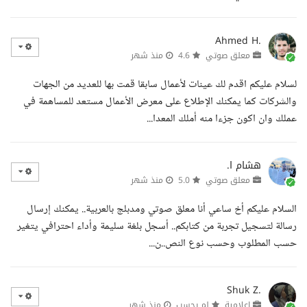
Ahmed H.
معلق صوتي
4.6
منذ شهر
لسلام عليكم اقدم لك عينات لأعمال سابقا قمت بها للعديد من الجهات
والشركات كما يمكنك الإطلاع على معرض الأعمال مستعد للمساهمة في
عملك وان اكون جزءا منه أملك المعدا...
هشام ا.
معلق صوتي
5.0
منذ شهر
السلام عليكم أخ ساعي أنا معلق صوتي ومدبلج بالعربية.. يمكنك إرسال
رسالة لتسجيل تجربة من كتابكم.. أسجل بلغة سليمة وأداء احترافي يتغير
حسب المطلوب وحسب نوع النص..ن...
Shuk Z.
إعلامية
لم يحسب
منذ شهر