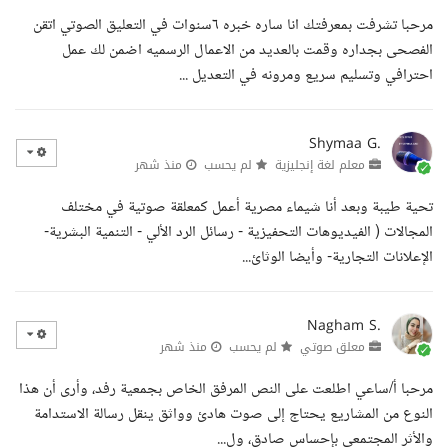
مرحبا تشرفت بمعرفتك انا ساره خبره ٦سنوات في التعليق الصوتي اتقن
الفصحى بجداره وقمت بالعديد من الاعمال الرسميه اضمن لك عمل
احترافي وتسليم سريع ومرونه في التعديل ...
Shymaa G.
معلم لغة إنجليزية
لم يحسب
منذ شهر
تحية طيبة وبعد أنا شيماء مصرية أعمل كمعلقة صوتية في مختلف
المجالات ( الفيديوهات التحفيزية - رسائل الرد الألي - التنمية البشرية-
الإعلانات التجارية- وأيضا الوثائ...
Nagham S.
معلق صوتي
لم يحسب
منذ شهر
مرحبا أ/ساعي اطلعت على النص المرفق الخاص بجمعية رفد، وأرى أن هذا
النوع من المشاريع يحتاج إلى صوت هادئ وواثق ينقل رسالة الاستدامة
والأثر المجتمعي بإحساس صادق، ول...