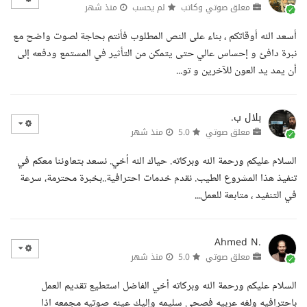
معلق صوتي وكاتب
لم يحسب
منذ شهر
أسعد الله أوقاتكم ، بناء على النص المطلوب فأنتم بحاجة لصوت واضح مع
نبرة دافئ و إحساس عالي حتى يتمكن من التأثير في المستمع ودفعه إلى
أن يمد يد العون للآخرين و تو...
بلال ب.
معلق صوتي
5.0
منذ شهر
السلام عليكم ورحمة الله وبركاته. حياك الله أخي. نسعد بتعاوننا معكم في
تنفيذ هذا المشروع الطيب. نقدم خدمات احترافية..بخبرة محترمة، سرعة
في التنفيد ، متابعة للعمل...
Ahmed N.
معلق صوتي
5.0
منذ شهر
السلام عليكم ورحمة الله وبركاته أخي الفاضل استطيع تقديم العمل
باحترافيه ولغه عربيه فصحي سليمه وإليك عينه صوتيه مجمعه اذا