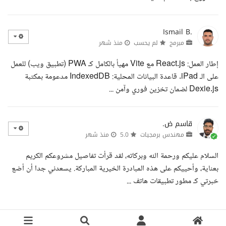
Ismail B.
مبرمج
لم يحسب
منذ شهر
إطار العمل: React.js مع Vite مهيأ بالكامل كـ PWA (تطبيق ويب) للعمل
على الـ iPad. قاعدة البيانات المحلية: IndexedDB مدعومة بمكتبة
Dexie.js لضمان تخزين فوري وآمن ...
قاسم ض.
مهندس برمجيات
5.0
منذ شهر
السلام عليكم ورحمة الله وبركاته، لقد قرأت تفاصيل مشروعكم الكريم
بعناية، وأحييكم على هذه المبادرة الخيرية المباركة. يسعدني جدا أن أضع
خبرتي كـ مطور تطبيقات هاتف ...