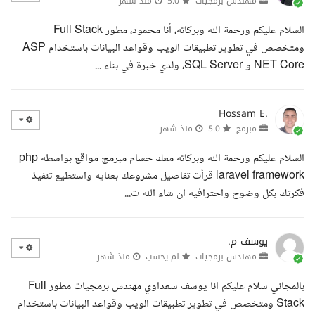
مهندس برمجيات
5.0
منذ شهر
السلام عليكم ورحمة الله وبركاته، أنا محمود، مطور Full Stack
ومتخصص في تطوير تطبيقات الويب وقواعد البيانات باستخدام ASP
NET Core و SQL Server، ولدي خبرة في بناء ...
Hossam E.
مبرمج
5.0
منذ شهر
السلام عليكم ورحمة الله وبركاته معك حسام مبرمج مواقع بواسطه php
laravel framework قرأت تفاصيل مشروعك بعنايه واستطيع تنفيذ
فكرتك بكل وضوح واحترافيه ان شاء الله ت...
يوسف م.
مهندس برمجيات
لم يحسب
منذ شهر
بالمجاني سلام عليكم انا يوسف سعداوي مهندس برمجيات مطور Full
Stack ومتخصص في تطوير تطبيقات الويب وقواعد البيانات باستخدام