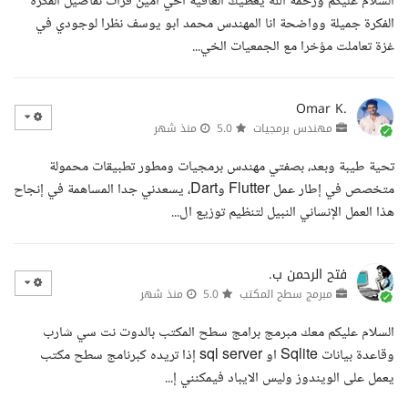
السلام عليكم ورحمة الله يعطيك العافية اخي امين قرأت تفاصيل الفكرة
الفكرة جميلة وواضحة انا المهندس محمد ابو يوسف نظرا لوجودي في
غزة تعاملت مؤخرا مع الجمعيات الخي...
Omar K.
مهندس برمجيات
5.0
منذ شهر
تحية طيبة وبعد، بصفتي مهندس برمجيات ومطور تطبيقات محمولة
متخصص في إطار عمل Flutter وDart، يسعدني جدا المساهمة في إنجاح
هذا العمل الإنساني النبيل لتنظيم توزيع ال...
فتح الرحمن ب.
مبرمج سطح المكتب
5.0
منذ شهر
السلام عليكم معك مبرمج برامج سطح المكتب بالدوت نت سي شارب
وقاعدة بيانات Sqlite او sql server إذا تريده كبرنامج سطح مكتب
يعمل على الويندوز وليس الايباد فيمكنني إ...