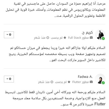
مرحبا، أنا إبراهيم حمزة من السودان، حاصل على ماجستير في تقنية
المعلومات وبكالوريوس في نظم المعلومات، وأمتلك خبرة قوية في تحليل
الأنظمة وتطوير الحلول الرقمية. مت...
كريم ح.
مطور Full Stack
لم يحسب
منذ شهر
السلام عليكم اولا جازاكم الله خيرا وربنا يجعلو في ميزان حسناتكو تم
تصميم وتجهيز صقحة ويب بسيطه مخصصه لمؤسستكم الخيرية، يتيح
للكاشير داخل السوبر ماركت البحث الفو...
Fadwa A.
مطور Flutter
لم يحسب
منذ شهر
السلام عليكم ورحمة الله وبركاته أخي أمين، ثانيتان فقط للكاشير.. لتبسيط
العمل، منع الازدواجية، وخدمة المستفيدين بكل سلاسة معك مبرمجة
Flutter خبيرة لأكثر من 4 سنو...