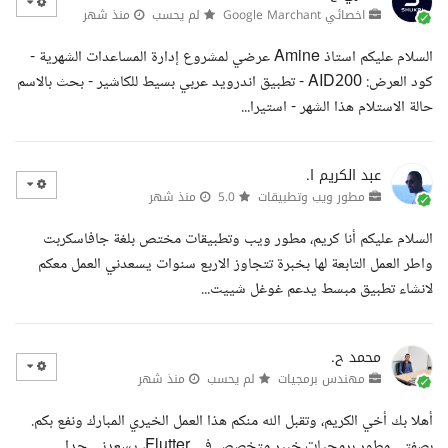
اخصائي Google Marchant
لم يحسب
منذ شهر
السلام عليكم استاذ Amine عرضي لمشروع إدارة المساعدات الشهرية -
كود العرض: AID200 - تطبيق اندرويد عربي بسيط للكاشير - بحث بالاسم
حالة الاستلام هذا الشهر - استيرا...
عبد الكريم ا.
مطور ويب وتطبيقات
5.0
منذ شهر
السلام عليكم أنا كريم، مطور ويب وتطبيقات مختص بلغة جافاسكربت
واطر العمل التابعة لها بخبرة تتجاوز الاربع سنوات يسعدني العمل معكم
لانشاء تطبيق مبسط يدعم غوغل شييت...
محمد ح.
مهندس برمجيات
لم يحسب
منذ شهر
أهلا بك أخي الكريم، وتقبل الله منكم هذا العمل الخيري المبارك ونفع بكم.
بصفتي مطور برمجيات خبير متخصص في Flutter، يسعدني جدا