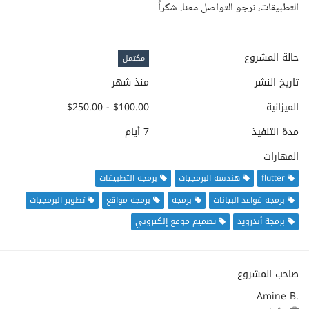
التطبيقات، نرجو التواصل معنا. شكراً
حالة المشروع
مكتمل
تاريخ النشر
منذ شهر
الميزانية
$100.00 - $250.00
مدة التنفيذ
7 أيام
المهارات
flutter
هندسة البرمجيات
برمجة التطبيقات
برمجة قواعد البيانات
برمجة
برمجة مواقع
تطوير البرمجيات
برمجة أندرويد
تصميم موقع إلكتروني
صاحب المشروع
Amine B.